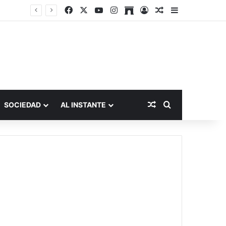
Facebook
X
YouTube
Instagram
Archive
Acceso
Publicación al a
Barra lateral
Publicación al aza
Buscar por
SOCIEDAD
AL INSTANTE