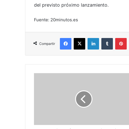
del previsto próximo lanzamiento.
Fuente: 20minutos.es
Facebook
X
LinkedIn
Tumblr
P
Compartir
Supersimetría
y
nuevas
dimensiones
buscará
el
LHC
a
partir