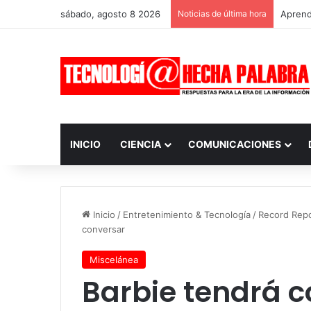
sábado, agosto 8 2026
Noticias de última hora
Aprendi
INICIO
CIENCIA
COMUNICACIONES
Inicio
/
Entretenimiento & Tecnología
/
Record Rep
conversar
Miscelánea
Barbie tendrá c