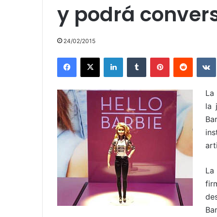
y podrá conver
24/02/2015
Facebook
X
LinkedIn
Tumblr
Pinterest
Reddit
La
la
Ba
in
art
La
fi
de
Ba