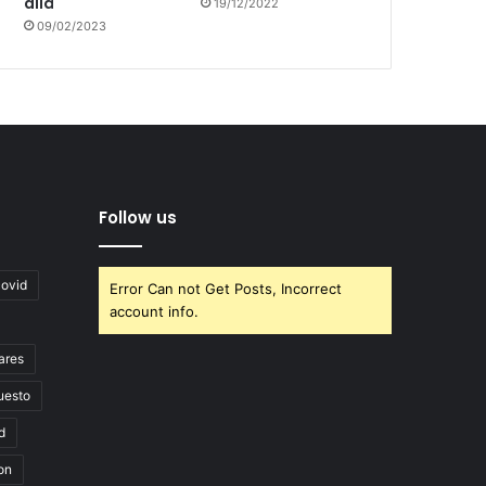
allá
19/12/2022
09/02/2023
Follow us
covid
Error Can not Get Posts, Incorrect
account info.
ares
uesto
d
on