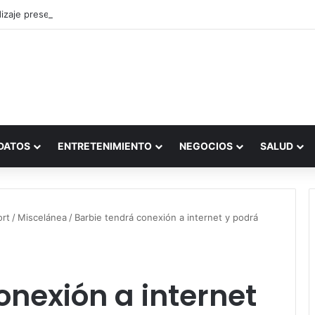
zaje presencial vs. por internet
DATOS
ENTRETENIMIENTO
NEGOCIOS
SALUD
ort
/
Miscelánea
/
Barbie tendrá conexión a internet y podrá
onexión a internet