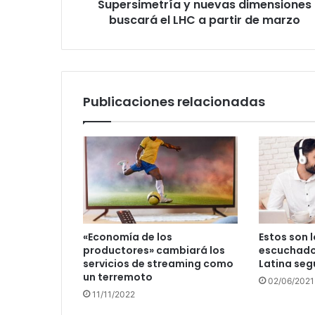
Supersimetría y nuevas dimensiones
de
marzo
buscará el LHC a partir de marzo
Publicaciones relacionadas
«Economía de los
Estos son 
productores» cambiará los
escuchado
servicios de streaming como
Latina segú
un terremoto
02/06/2021
11/11/2022