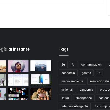
gía al instante
Tags
5g
AI
contaminacion
economia
gastos
IA
medio ambiente
mercado celul
millenial
pandemia
presup
salud
smartphone
socieda
telefono inteligente
transcripci