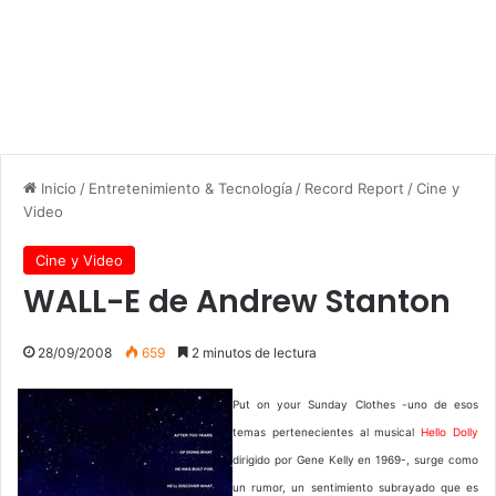
Inicio
/
Entretenimiento & Tecnología
/
Record Report
/
Cine y
Video
Cine y Video
WALL-E de Andrew Stanton
28/09/2008
659
2 minutos de lectura
Put on your Sunday Clothes -uno de esos
temas pertenecientes al musical
Hello Dolly
dirigido por Gene Kelly en 1969-, surge como
un rumor, un sentimiento subrayado que es