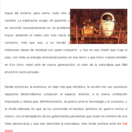
Aquel día incierto, pero cierto, todo vino a
cambiar. La esperanza surgió, sin quererlo, y
se convirtió necesariamente en un problema
mayor abriendo el relato aún más hacia el
contacto, más que eso, a un nacido y
misterioso deseo de amistad con quien compartir -y fue en esa misión que trajo el
azar, con toda su energía emocional puesta en esa tierra y que tomo cuerpo también
en Eva (otro robot este de nueva generación); el valor de la naturaleza que Wall
encontró cierta jornada-.
Desde entonces, la aventura, el viaje más que iniciático, la acción con sus sucesivos
slapsticks desternillantes conducen al espacio exterior, a la nueva civilización
impostada y obesa que, definitivamente, se postra ante la tecnología y el consumo, y
al olvido alienado en que se ha convertido el hombre (primero en guerra contra sí
mismo, con el beneplácito de los gobernantes petulantes que rezan en nombre de una
falsa democracia y que han destruido la naturaleza, más tarde sumisos ante los
Hall
9000
).