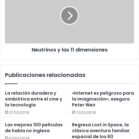
las
11
dimensiones
Neutrinos y las 11 dimensiones
Publicaciones relacionadas
La relación duradera y
«Internet es peligroso para
simbiótica entre el cine y
la imaginación», asegura
la tecnología
Peter Weir
27/10/2018
12/10/2018
Las mejores 100 películas
Regresa Lost in Space, la
de habla no inglesa
clásica aventura familiar
espacial de los 60
02/05/2018