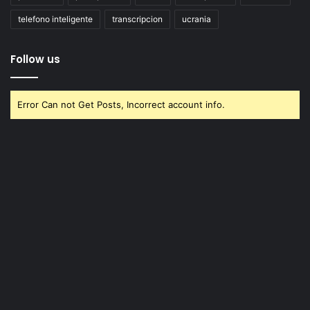
telefono inteligente
transcripcion
ucrania
Follow us
Error Can not Get Posts, Incorrect account info.