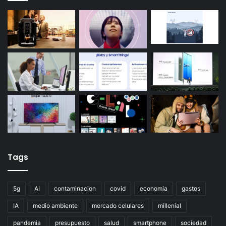
Tags
5g
AI
contaminacion
covid
economia
gastos
IA
medio ambiente
mercado celulares
millenial
pandemia
presupuesto
salud
smartphone
sociedad