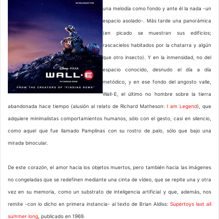
una melodía como fondo y ante él la nada -un
espacio asolado-. Más tarde una panorámica
(en picado se muestran sus edificios;
rascacielos habitados por la chatarra y algún
que otro insecto). Y en la inmensidad, no del
espacio conocido, desnudo el día a día
metódico, y en ese fondo del angosto valle,
Wall-E, el último no hombre sobre la tierra
abandonada hace tiempo (alusión al relato de Richard Matheson:
I am Legend
), que
adquiere minimalistas comportamientos humanos, sólo con el gesto, casi en silencio,
como aquel que fue llamado Pamplinas con su rostro de palo, sólo que bajo una
mirada binocular.
De este corazón, el amor hacia los objetos muertos, pero también hacia las imágenes
no congeladas que se redefinen mediante una cinta de vídeo, que se repite una y otra
vez en su memoria, como un substrato de inteligencia artificial y que, además, nos
remite -con lo dicho en primera instancia- al texto de Brian Aldiss:
Supertoys last all
summer long
, publicado en 1969.