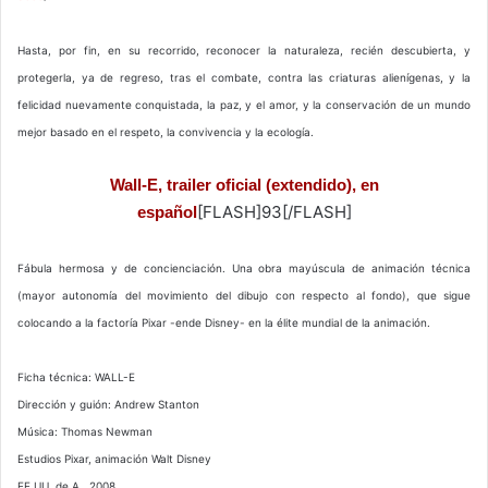
Hasta, por fin, en su recorrido, reconocer la naturaleza, recién descubierta, y
protegerla, ya de regreso, tras el combate, contra las criaturas alienígenas, y la
felicidad nuevamente conquistada, la paz, y el amor, y la conservación de un mundo
mejor basado en el respeto, la convivencia y la ecología.
Wall-E, trailer oficial (extendido), en
[FLASH]93[/FLASH]
español
Fábula hermosa y de concienciación. Una obra mayúscula de animación técnica
(mayor autonomía del movimiento del dibujo con respecto al fondo), que sigue
colocando a la factoría Pixar -ende Disney- en la élite mundial de la animación.
Ficha técnica: WALL-E
Dirección y guión: Andrew Stanton
Música: Thomas Newman
Estudios Pixar, animación Walt Disney
EE.UU. de A., 2008.