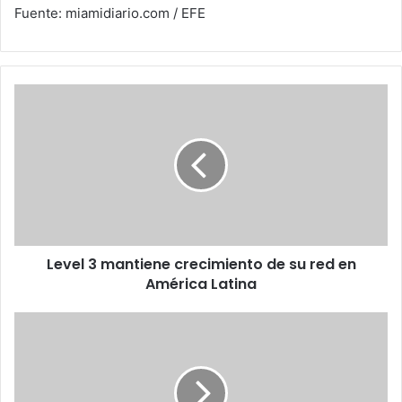
Fuente: miamidiario.com / EFE
Level
3
mantiene
crecimiento
de
su
red
en
América
Level 3 mantiene crecimiento de su red en
Latina
América Latina
Libertad
de
expresión,
un
mapa