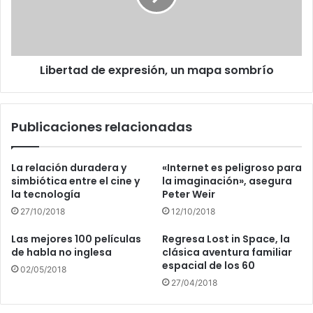
sombrío
Libertad de expresión, un mapa sombrío
Publicaciones relacionadas
La relación duradera y
«Internet es peligroso para
simbiótica entre el cine y
la imaginación», asegura
la tecnología
Peter Weir
27/10/2018
12/10/2018
Las mejores 100 películas
Regresa Lost in Space, la
de habla no inglesa
clásica aventura familiar
espacial de los 60
02/05/2018
27/04/2018