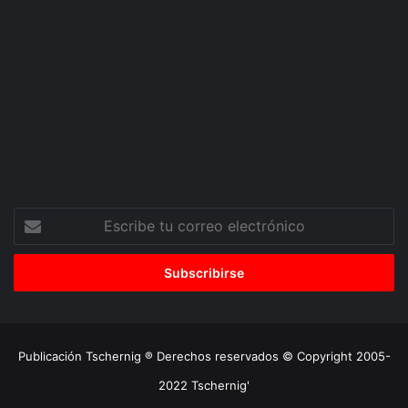
Escribe
tu
correo
electrónico
Publicación Tschernig ® Derechos reservados © Copyright 2005-
2022 Tschernig'