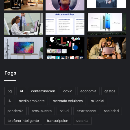
Tags
5g
AI
contaminacion
covid
economia
gastos
IA
medio ambiente
mercado celulares
millenial
pandemia
presupuesto
salud
smartphone
sociedad
telefono inteligente
transcripcion
ucrania