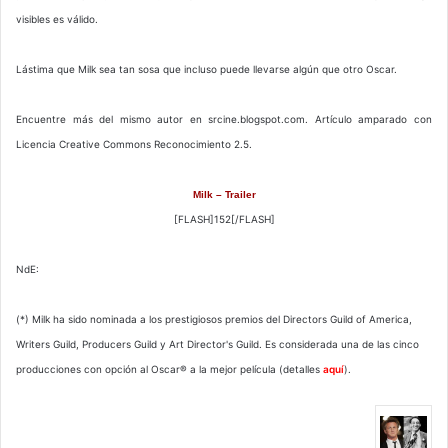
visibles es válido.
Lástima que Milk sea tan sosa que incluso puede llevarse algún que otro Oscar.
Encuentre más del mismo autor en srcine.blogspot.com. Artículo amparado con
Licencia Creative Commons Reconocimiento 2.5.
Milk – Trailer
[FLASH]152[/FLASH]
NdE:
(*) Milk ha sido nominada a los prestigiosos premios del Directors Guild of America,
Writers Guild, Producers Guild y Art Director's Guild. Es considerada una de las cinco
producciones con opción al Oscar® a la mejor película (detalles
aquí
).