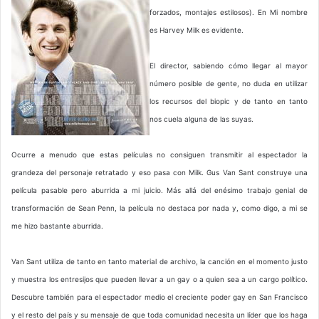
forzados, montajes estilosos). En Mi nombre
es Harvey Milk es evidente.
El director, sabiendo cómo llegar al mayor
número posible de gente, no duda en utilizar
los recursos del biopic y de tanto en tanto
nos cuela alguna de las suyas.
Ocurre a menudo que estas películas no consiguen transmitir al espectador la
grandeza del personaje retratado y eso pasa con Milk. Gus Van Sant construye una
película pasable pero aburrida a mi juicio. Más allá del enésimo trabajo genial de
transformación de Sean Penn, la película no destaca por nada y, como digo, a mi se
me hizo bastante aburrida.
Van Sant utiliza de tanto en tanto material de archivo, la canción en el momento justo
y muestra los entresijos que pueden llevar a un gay o a quien sea a un cargo político.
Descubre también para el espectador medio el creciente poder gay en San Francisco
y el resto del país y su mensaje de que toda comunidad necesita un líder que los haga