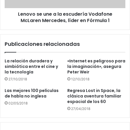
McLaren
Mercedes,
Lenovo se une a la escudería Vodafone
líder
en
McLaren Mercedes, líder en Fórmula 1
Fórmula
1
Publicaciones relacionadas
La relación duradera y
«Internet es peligroso para
simbiótica entre el cine y
la imaginación», asegura
la tecnología
Peter Weir
27/10/2018
12/10/2018
Las mejores 100 películas
Regresa Lost in Space, la
de habla no inglesa
clásica aventura familiar
espacial de los 60
02/05/2018
27/04/2018