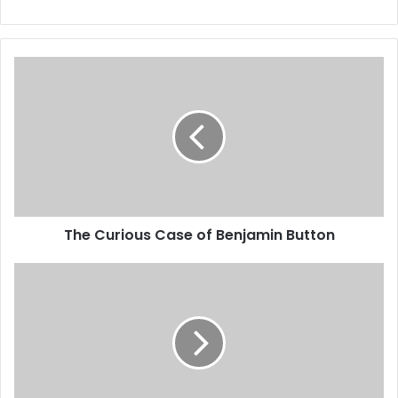
The
Curious
Case
of
Benjamin
Button
The Curious Case of Benjamin Button
Lenovo
se
une
a
la
escudería
Vodafone