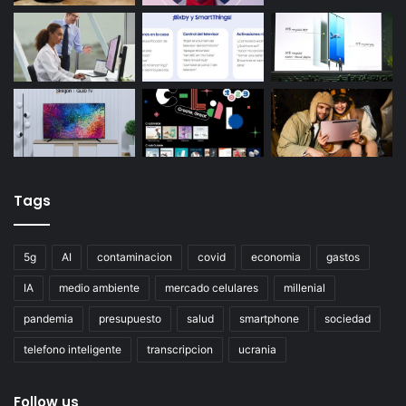
Tags
5g
AI
contaminacion
covid
economia
gastos
IA
medio ambiente
mercado celulares
millenial
pandemia
presupuesto
salud
smartphone
sociedad
telefono inteligente
transcripcion
ucrania
Follow us