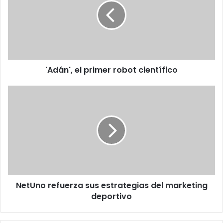
robot
científico
'Adán', el primer robot científico
NetUno
refuerza
sus
estrategias
del
marketing
deportivo
NetUno refuerza sus estrategias del marketing
deportivo