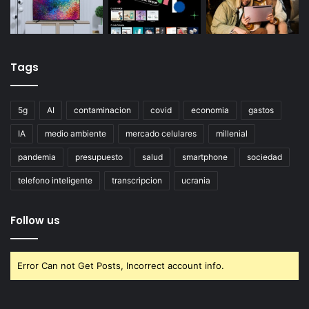
Tags
5g
AI
contaminacion
covid
economia
gastos
IA
medio ambiente
mercado celulares
millenial
pandemia
presupuesto
salud
smartphone
sociedad
telefono inteligente
transcripcion
ucrania
Follow us
Error Can not Get Posts, Incorrect account info.