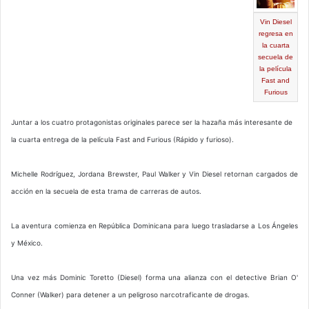
Vin Diesel
regresa en
la cuarta
secuela de
la película
Fast and
Furious
Juntar a los cuatro protagonistas originales parece ser la hazaña más interesante de
la cuarta entrega de la película Fast and Furious (Rápido y furioso).
Michelle Rodríguez, Jordana Brewster, Paul Walker y Vin Diesel retornan cargados de
acción en la secuela de esta trama de carreras de autos.
La aventura comienza en República Dominicana para luego trasladarse a Los Ángeles
y México.
Una vez más Dominic Toretto (Diesel) forma una alianza con el detective Brian O'
Conner (Walker) para detener a un peligroso narcotraficante de drogas.