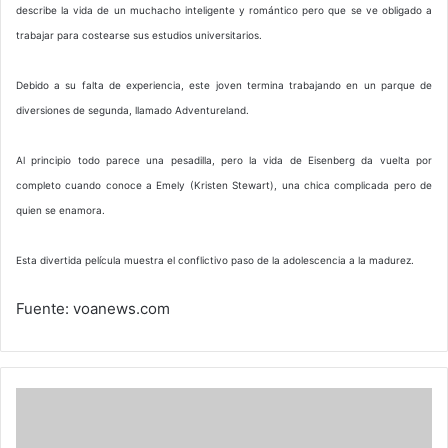
describe la vida de un muchacho inteligente y romántico pero que se ve obligado a
trabajar para costearse sus estudios universitarios.
Debido a su falta de experiencia, este joven termina trabajando en un parque de
diversiones de segunda, llamado Adventureland.
Al principio todo parece una pesadilla, pero la vida de Eisenberg da vuelta por
completo cuando conoce a Emely (Kristen Stewart), una chica complicada pero de
quien se enamora.
Esta divertida película muestra el conflictivo paso de la adolescencia a la madurez.
Fuente: voanews.com
'Adán',
el
primer