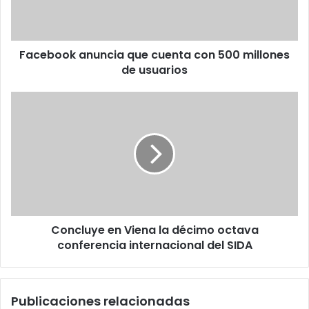
millones
de
usuarios
Facebook anuncia que cuenta con 500 millones
de usuarios
Concluye
en
Viena
la
décimo
octava
conferencia
internacional
del
Concluye en Viena la décimo octava
SIDA
conferencia internacional del SIDA
Publicaciones relacionadas