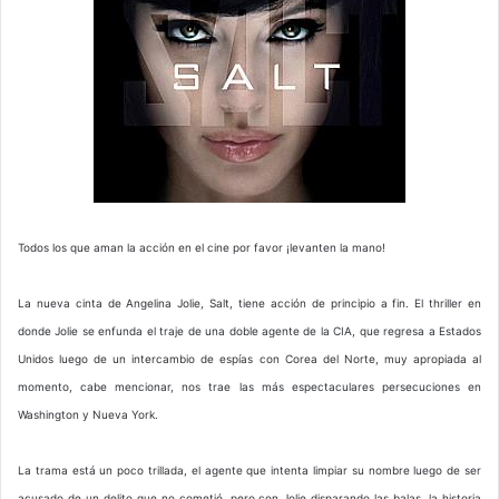
Todos los que aman la acción en el cine por favor ¡levanten la mano!
La nueva cinta de Angelina Jolie, Salt, tiene acción de principio a fin. El thriller en
donde Jolie se enfunda el traje de una doble agente de la CIA, que regresa a Estados
Unidos luego de un intercambio de espías con Corea del Norte, muy apropiada al
momento, cabe mencionar, nos trae las más espectaculares persecuciones en
Washington y Nueva York.
La trama está un poco trillada, el agente que intenta limpiar su nombre luego de ser
acusado de un delito que no cometió, pero con Jolie disparando las balas, la historia