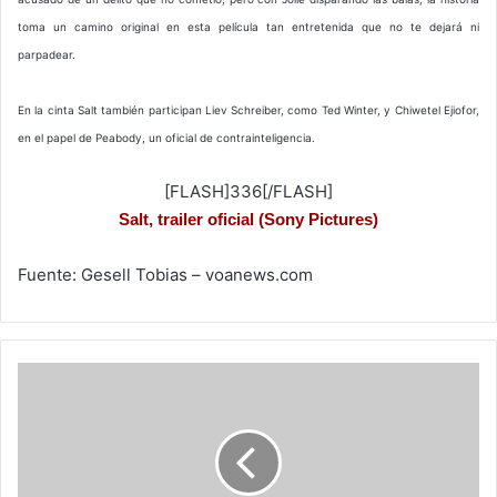
toma un camino original en esta película tan entretenida que no te dejará ni
parpadear.
En la cinta Salt también participan Liev Schreiber, como Ted Winter, y Chiwetel Ejiofor,
en el papel de Peabody, un oficial de contrainteligencia.
[FLASH]336[/FLASH]
Salt, trailer oficial (Sony Pictures)
Fuente: Gesell Tobias – voanews.com
Facebook
anuncia
que
cuenta
con
500