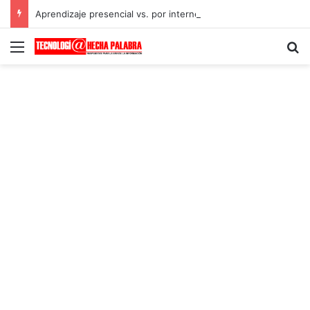
Aprendizaje presencial vs. por internet
Menú
B