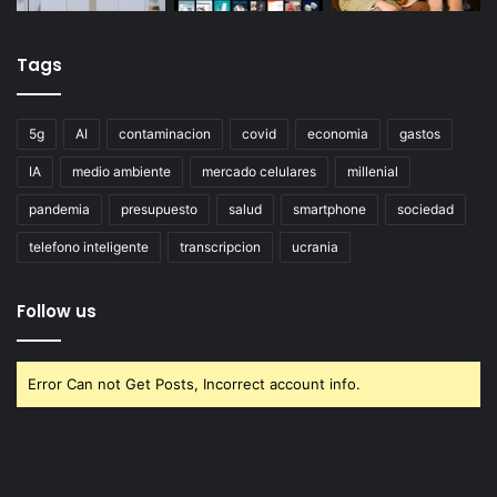
Tags
5g
AI
contaminacion
covid
economia
gastos
IA
medio ambiente
mercado celulares
millenial
pandemia
presupuesto
salud
smartphone
sociedad
telefono inteligente
transcripcion
ucrania
Follow us
Error Can not Get Posts, Incorrect account info.