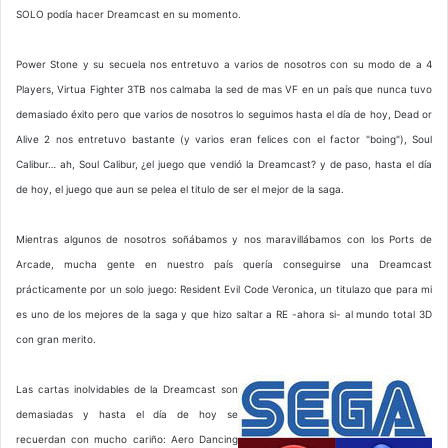
SOLO podía hacer Dreamcast en su momento.
Power Stone y su secuela nos entretuvo a varios de nosotros con su modo de a 4
Players, Virtua Fighter 3TB nos calmaba la sed de mas VF en un país que nunca tuvo
demasiado éxito pero que varios de nosotros lo seguimos hasta el día de hoy, Dead or
Alive 2 nos entretuvo bastante (y varios eran felices con el factor "boing"), Soul
Calibur… ah, Soul Calibur, ¿el juego que vendió la Dreamcast? y de paso, hasta el día
de hoy, el juego que aun se pelea el titulo de ser el mejor de la saga.
Mientras algunos de nosotros soñábamos y nos maravillábamos con los Ports de
Arcade, mucha gente en nuestro país quería conseguirse una Dreamcast
prácticamente por un solo juego: Resident Evil Code Veronica, un titulazo que para mi
es uno de los mejores de la saga y que hizo saltar a RE -ahora si- al mundo total 3D
con gran merito.
Las cartas inolvidables de la Dreamcast son
demasiadas y hasta el día de hoy se
recuerdan con mucho cariño: Aero Dancing