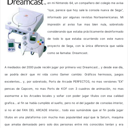
en mi Nintendo 64, un compañero del colegio me avisa
"oye, parece que hoy sale la consola nueva de Sega",
informado por algunas revistas Norteamericanas. Mi
impresión al aviso fue mas bien nula, sobretodo
considerando que estaba prácticamente desinformado
de todo lo que estaba ocurriendo con este nuevo
proyecto de Sega, con la única diferencia que sabía
como se llamaba: Dreamcast.
A mediados del 2000 pude recién jugar por primera vez Dreamcast… y desde ese día,
se podría decir que mi vida como Gamer cambio: Gráficos hermosos, juegos
excelentes… y, por sobretodo, Ports de Arcade PERFECTOS, no mas versiones "EX"
pencas de Capcom, no mas Ports de KOF con 3 cuadros de animación, no mas
asomarme a los Arcades locales y soñar con poder jugar títulos con esa calidad
grafica… al fin se había cumplido el sueño, pero no el del jugador de consolas interior,
si no el del FAN DEL ARCADE interior… todo eso sumándole que al fin podía jugar
títulos en una plataforma con mucha mas popularidad aquí que la Saturn, maquina
que amaba demasiado pero solo dos personas entre mis conocidos tenían y era