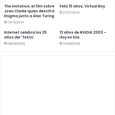
The Imitation, el film sobre
Feliz 15 años, Virtual Boy
Joan Clarke quien descifró
27/07/2010
Enigma junto a Alan Turing
13/12/2014
Internet celebra los 25
13 años de NVIDIA 2003 –
años del 'Tetris'
Hoy en Día.
08/06/2009
15/08/2008