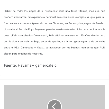
Hablar de todos los juegos de la Dreamcast seria una tarea titánica, más aun que
prefiero ahorrarme mi experiencia personal solo con estos ejemplos ya que para mi
fue bastante extensiva (pasando por los Shooters, los Renais y los juegos de Puzzle…
dios salve al Port de Puyo Puyo~n), pero todo esto solo esta dicho para decir una sola
cosa: ¡Feliz cumpleaños Dreamcast!, feliz décimo aniversario… 10 años dando duro
con la ultima consola de Sega, antes de que llegara la vertiginosa guerra de consolas
entre el PS2, Gamecube y Xbox… se agradece por los buenos momentos que AUN
siguen para muchos de nosotros.
Fuente: Hayama – gamercafe.cl
La
NASA
prepara
una
misión