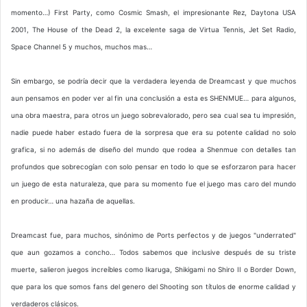
momento…) First Party, como Cosmic Smash, el impresionante Rez, Daytona USA
2001, The House of the Dead 2, la excelente saga de Virtua Tennis, Jet Set Radio,
Space Channel 5 y muchos, muchos mas…
Sin embargo, se podría decir que la verdadera leyenda de Dreamcast y que muchos
aun pensamos en poder ver al fin una conclusión a esta es SHENMUE… para algunos,
una obra maestra, para otros un juego sobrevalorado, pero sea cual sea tu impresión,
nadie puede haber estado fuera de la sorpresa que era su potente calidad no solo
grafica, si no además de diseño del mundo que rodea a Shenmue con detalles tan
profundos que sobrecogían con solo pensar en todo lo que se esforzaron para hacer
un juego de esta naturaleza, que para su momento fue el juego mas caro del mundo
en producir… una hazaña de aquellas.
Dreamcast fue, para muchos, sinónimo de Ports perfectos y de juegos "underrated"
que aun gozamos a concho… Todos sabemos que inclusive después de su triste
muerte, salieron juegos increíbles como Ikaruga, Shikigami no Shiro II o Border Down,
que para los que somos fans del genero del Shooting son títulos de enorme calidad y
verdaderos clásicos.