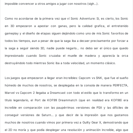
imposible convencer a otros amigos a jugar con nosotros (sigh…).
Como no acordarse de la primera vez que ví Sonic Adventure: Si, es cierto, los Sonic
en 3D empezaron a apestar con ganas, pero la calidad grafica, el entretenido
gameplay y el diseño de etapas siguen dejándolo como uno de mis Sonic favoritos de
todos los tiempos, aun a pesar de que la saga iba a decaer precisamente por forzar a
la saga a seguir siendo 3D, nadie puede negarlo… no debo ser el único que quedo
impresionado cuando Sonic cruzaba el muelle de madera y aparecía la orca
destruyéndolo todo mientras Sonic iba a toda velocidad, un momento clásico.
Los juegos que empezaron a llegar eran increíbles: Capcom vs SNK, que fue el sueño
húmedo de muchos de nosotros, se desplegaba en la consola de manera PERFECTA,
Marvel vs Capcom 2 llegaba a Dreamcast con todo el estilo que lo transformo en un
titulo legendario, el Port de KOF99 Dreammatch (que en realidad era KOF98) era
increíble en comparación con las paupérrimas versiones de PSX y las difíciles de
conseguir versiones de Saturn… y que decir de la impresión que nos gastamos
muchos de nosotros cuando vimos por primera vez a Guilty Gear X, demostrando que
el 2D no moría y que podía desplegar una resolución y animación increíble, algo que