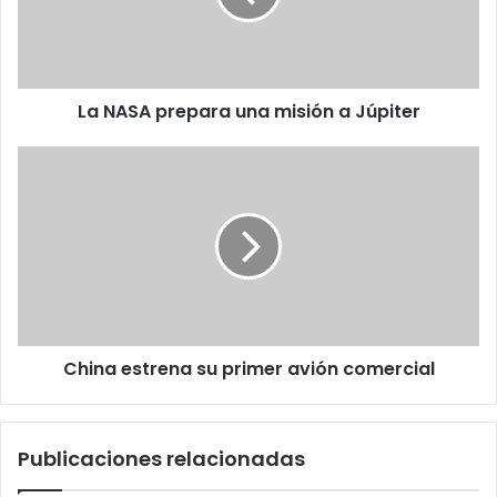
a
Júpiter
La NASA prepara una misión a Júpiter
China
estrena
su
primer
avión
comercial
China estrena su primer avión comercial
Publicaciones relacionadas