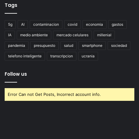
Tags
5g
AI
contaminacion
covid
economia
gastos
IA
medio ambiente
mercado celulares
millenial
pandemia
presupuesto
salud
smartphone
sociedad
telefono inteligente
transcripcion
ucrania
Follow us
Error Can not Get Posts, Incorrect account info.