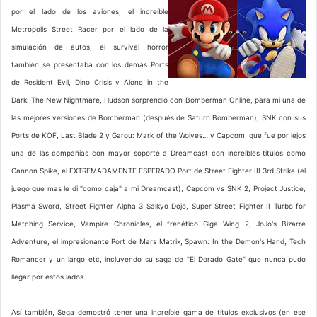
por el lado de los aviones, el increíble
Metropolis Street Racer por el lado de la
simulación de autos, el survival horror
también se presentaba con los demás Ports
de Resident Evil, Dino Crisis y Alone in the
Dark: The New Nightmare, Hudson sorprendió con Bomberman Online, para mi una de
las mejores versiones de Bomberman (después de Saturn Bomberman), SNK con sus
Ports de KOF, Last Blade 2 y Garou: Mark of the Wolves… y Capcom, que fue por lejos
una de las compañías con mayor soporte a Dreamcast con increíbles títulos como
Cannon Spike, el EXTREMADAMENTE ESPERADO Port de Street Fighter III 3rd Strike (el
juego que mas le di "como caja" a mi Dreamcast), Capcom vs SNK 2, Project Justice,
Plasma Sword, Street Fighter Alpha 3 Saikyo Dojo, Super Street Fighter II Turbo for
Matching Service, Vampire Chronicles, el frenético Giga Wing 2, JoJo's Bizarre
Adventure, el impresionante Port de Mars Matrix, Spawn: In the Demon's Hand, Tech
Romancer y un largo etc, incluyendo su saga de "El Dorado Gate" que nunca pudo
llegar por estos lados.
Así también, Sega demostró tener una increíble gama de títulos exclusivos (en ese