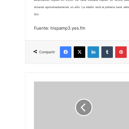
durante aproximadamente un año. La misión será la primera nave alime
Sol.
Fuente: hispamp3.yes.fm
Facebook
X
LinkedIn
Tumblr
P
Compartir
Gamers
venezolanos
a
fajarse
con
los
Core
i7