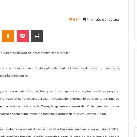
631
1 minuto de lectura
VKontakte
Odnoklassniki
Pocket
Imprimir
en una profundidad sin precedentes sobre Júpiter.
uar a la misión en una órbita polar altamente elíptica alrededor de un planeta, y
lución y estructura.
igantes en nuestro Sistema Solar y se formó muy al inicio, capturando la mayor parte
formase el Sol», dijo Scott Bolton, investigador principal de Juno en el Instituto de
tonio. «Al contrario que la Tierra, la gigantesca masa de Júpiter permite que se
porcionándonos una forma de rastrear la historia de nuestro Sistema Solar».
to a bordo de un cohete Atlas desde Cabo Cañaveral en Florida, en agosto de 2011,
sará aproximadamente a 5000 kilómetros sobre la cima de las nubes del planeta