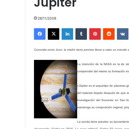
Júpiter
28/11/2008
Facebook
X
LinkedIn
Tumblr
Pinterest
Reddit
Conocida como Juno, la misión tiene previsto llevar a cabo un estudio 
La intención de la NASA es la de sit
comprender del mismo su formación evo
«Júpiter es el arquetipo de planetas g
del material dejado después de que se 
Investigación del Suroeste en San An
mantenga su composición original, pro
La sonda tiene previsto su lanzamien
alcanzando Júpiter en 2016. La nave orbitará Júpiter 32 veces, pa