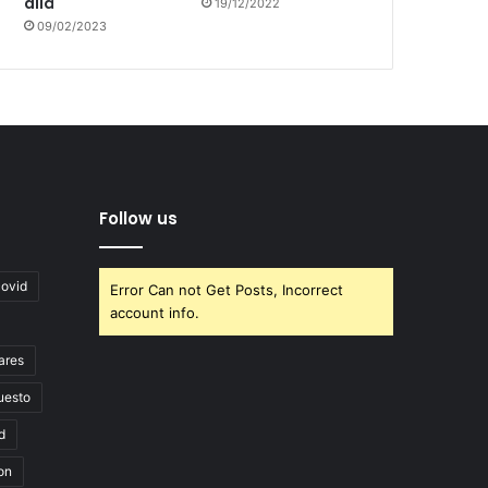
allá
19/12/2022
09/02/2023
Follow us
covid
Error Can not Get Posts, Incorrect
account info.
ares
uesto
d
on