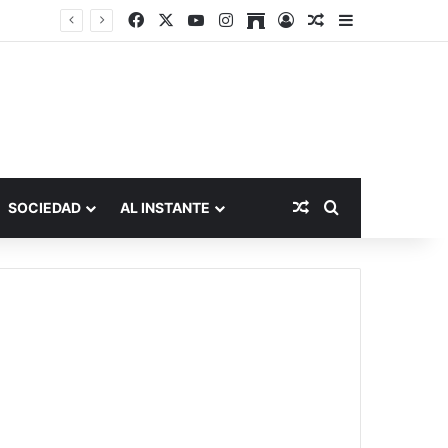
Facebook
X
YouTube
Instagram
Archive
Acceso
Publicación al a
Barra lateral
Publicación al aza
Buscar por
SOCIEDAD
AL INSTANTE