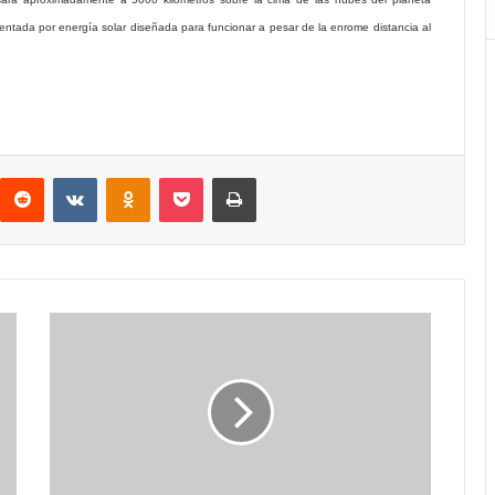
ntada por energía solar diseñada para funcionar a pesar de la enrome distancia al
interest
Reddit
VKontakte
Odnoklassniki
Pocket
Imprimir
Feliz
décimo
aniversario,
Dreamcast