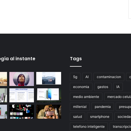
gía al instante
Tags
5g
AI
contaminacion
economia
gastos
IA
medio ambiente
mercado celul
millenial
pandemia
presup
salud
smartphone
socieda
telefono inteligente
transcripci