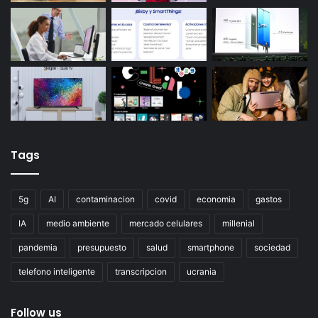
Tags
5g
AI
contaminacion
covid
economia
gastos
IA
medio ambiente
mercado celulares
millenial
pandemia
presupuesto
salud
smartphone
sociedad
telefono inteligente
transcripcion
ucrania
Follow us