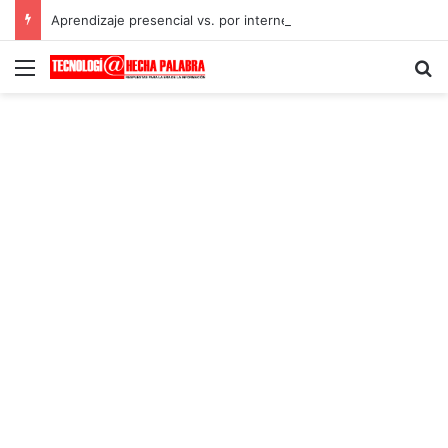
Aprendizaje presencial vs. por internet
Menú
B