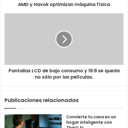
AMD y Havok optimizan máquina física
Pantallas
LCD
de
bajo
consumo
y
16:9
se
queda
Pantallas LCD de bajo consumo y 16:9 se queda
no
sólo
no sólo por las películas.
por
las
películas.
Publicaciones relacionadas
Convierte tu casa en un
hogar inteligente con
ThinQ AI