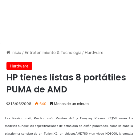
Inicio
/
Entretenimiento & Tecnología
/
Hardware
Hardware
HP tienes listas 8 portátiles
PUMA de AMD
13/06/2008
640
Menos de un minuto
Las Pavilion dv4, Pavilion dv5, Pavilion dv7 y Compaq Presario CQ50 serán los
modelos aunque las especificaciones de estos aun no están publicadas, como se sabe la
plataforma consiste de un Turion X2, un chipset AMD780 y un video HD3000, la ventaja