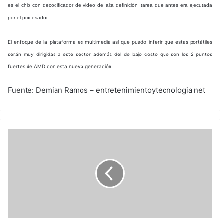
es el chip con decodificador de video de alta definición, tarea que antes era ejecutada
por el procesador.
El enfoque de la plataforma es multimedia así que puedo inferir que estas portátiles
serán muy dirigidas a este sector además del de bajo costo que son los 2 puntos
fuertes de AMD con esta nueva generación.
Fuente: Demian Ramos – entretenimientoytecnologia.net
AMD
y
Havok
optimizan
máquina
física