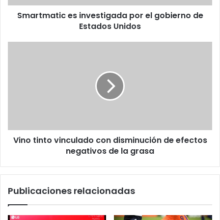
Unidos
Smartmatic es investigada por el gobierno de
Estados Unidos
Vino
tinto
vinculado
con
disminución
de
efectos
negativos
de
Vino tinto vinculado con disminución de efectos
la
grasa
negativos de la grasa
Publicaciones relacionadas