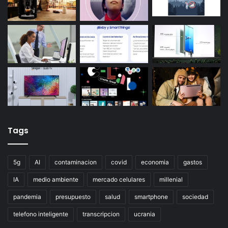
Tags
5g
AI
contaminacion
covid
economia
gastos
IA
medio ambiente
mercado celulares
millenial
pandemia
presupuesto
salud
smartphone
sociedad
telefono inteligente
transcripcion
ucrania