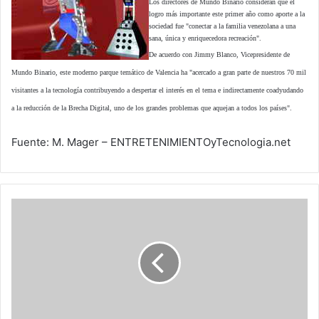
Los directores de Mundo Binario consideran que el
logro más importante este primer año como aporte a la
sociedad fue "conectar a la familia venezolana a una
sana, única y enriquecedora recreación".
De acuerdo con Jimmy Blanco, Vicepresidente de
Mundo Binario, este moderno parque temático de Valencia ha "acercado a gran parte de nuestros 70 mil
visitantes a la tecnología contribuyendo a despertar el interés en el tema e indirectamente coadyudando
a la reducción de la Brecha Digital, uno de los grandes problemas que aquejan a todos los países".
Fuente: M. Mager – ENTRETENIMIENTOyTecnologia.net
Smartmatic
es
investigada
por
el
gobierno
de
Estados