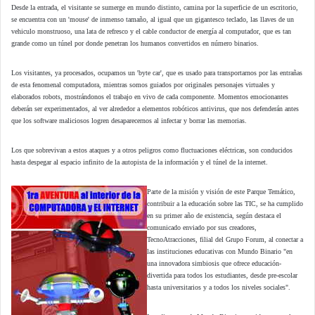
Desde la entrada, el visitante se sumerge en mundo distinto, camina por la superficie de un escritorio,
se encuentra con un 'mouse' de inmenso tamaño, al igual que un gigantesco teclado, las llaves de un
vehiculo monstruoso, una lata de refresco y el cable conductor de energía al computador, que es tan
grande como un túnel por donde penetran los humanos convertidos en número binarios.
Los visitantes, ya procesados, ocupamos un 'byte car', que es usado para transportarnos por las entrañas
de esta fenomenal computadora, mientras somos guiados por originales personajes virtuales y
elaborados robots, mostrándonos el trabajo en vivo de cada componente. Momentos emocionantes
deberán ser experimentados, al ver alrededor a elementos robóticos antivirus, que nos defenderán antes
que los software maliciosos logren desaparecernos al infectar y borrar las memorias.
Los que sobrevivan a estos ataques y a otros peligros como fluctuaciones eléctricas, son conducidos
hasta despegar al espacio infinito de la autopista de la información y el túnel de la internet.
Parte de la misión y visión de este Parque Temático,
contribuir a la educación sobre las TIC, se ha cumplido
en su primer año de existencia, según destaca el
comunicado enviado por sus creadores,
TecnoAtracciones, filial del Grupo Forum, al conectar a
las instituciones educativas con Mundo Binario "en
una innovadora simbiosis que ofrece educación-
divertida para todos los estudiantes, desde pre-escolar
hasta universitarios y a todos los niveles sociales".