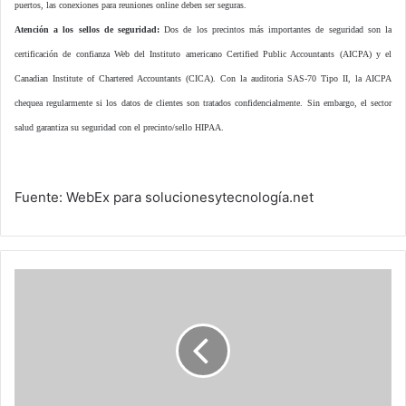
puertos, las conexiones para reuniones online deben ser seguras.
Atención a los sellos de seguridad:
Dos de los precintos más importantes de seguridad son la
certificación de confianza Web del Instituto americano Certified Public Accountants (AICPA) y el
Canadian Institute of Chartered Accountants (CICA). Con la auditoria SAS-70 Tipo II, la AICPA
chequea regularmente si los datos de clientes son tratados confidencialmente. Sin embargo, el sector
salud garantiza su seguridad con el precinto/sello HIPAA.
Fuente: WebEx para solucionesytecnología.net
Hoteles
Hesperia
crea
un
entorno
confiable
para