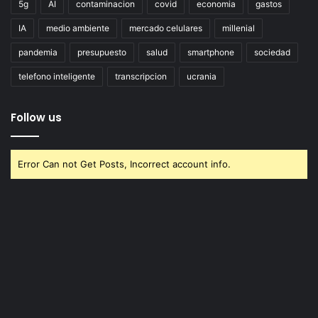
5g
AI
contaminacion
covid
economia
gastos
IA
medio ambiente
mercado celulares
millenial
pandemia
presupuesto
salud
smartphone
sociedad
telefono inteligente
transcripcion
ucrania
Follow us
Error Can not Get Posts, Incorrect account info.