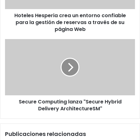
la
gestión
Hoteles Hesperia crea un entorno confiable
de
reservas
para la gestión de reservas a través de su
a
página Web
través
de
Secure
su
Computing
página
lanza
Web
"Secure
Hybrid
Delivery
ArchitectureSM"
Secure Computing lanza "Secure Hybrid
Delivery ArchitectureSM"
Publicaciones relacionadas