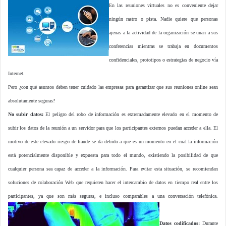
En las reuniones virtuales no es conveniente dejar
ningún rastro o pista. Nadie quiere que personas
ajenas a la actividad de la organización se unan a sus
conferencias mientras se trabaja en documentos
confidenciales, prototipos o estrategias de negocio vía
Internet.
Pero ¿con qué asuntos deben tener cuidado las empresas para garantizar que sus reuniones online sean
absolutamente seguras?
No subir datos:
El peligro del robo de información es extremadamente elevado en el momento de
subir los datos de la reunión a un servidor para que los participantes externos puedan acceder a ella. El
motivo de este elevado riesgo de fraude se da debido a que es un momento en el cual la información
está potencialmente disponible y expuesta para todo el mundo, existiendo la posibilidad de que
cualquier persona sea capaz de acceder a la información. Para evitar esta situación, se recomiendan
soluciones de colaboración Web que requieren hacer el intercambio de datos en tiempo real entre los
participantes, ya que son más seguras, e incluso comparables a una conversación telefónica.
Datos codificados:
Durante