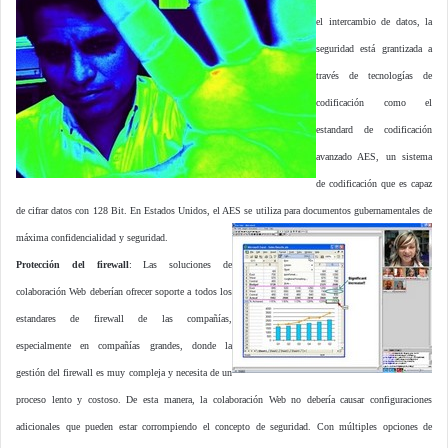
el intercambio de datos, la
seguridad está grantizada a
través de tecnologías de
codificación como el
estandard de codificación
avanzado AES, un sistema
de codificación que es capaz
de cifrar datos con 128 Bit. En Estados Unidos, el AES se utiliza para documentos gubernamentales de
máxima confidencialidad y seguridad.
Protección del firewall
: Las soluciones de
colaboración Web deberían ofrecer soporte a todos los
estandares de firewall de las compañías,
especialmente en compañías grandes, donde la
gestión del firewall es muy compleja y necesita de un
proceso lento y costoso. De esta manera, la colaboración Web no debería causar configuraciones
adicionales que pueden estar corrompiendo el concepto de seguridad. Con múltiples opciones de