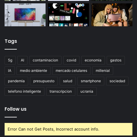
Tags
5g
AI
contaminacion
covid
economia
gastos
IA
medio ambiente
mercado celulares
millenial
pandemia
presupuesto
salud
smartphone
sociedad
telefono inteligente
transcripcion
ucrania
Follow us
Error Can not Get Posts, Incorrect account info.