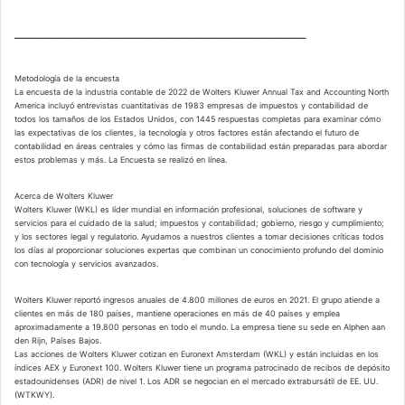
—————————————————————–
Metodología de la encuesta
La encuesta de la industria contable de 2022 de Wolters Kluwer Annual Tax and Accounting North
America incluyó entrevistas cuantitativas de 1983 empresas de impuestos y contabilidad de
todos los tamaños de los Estados Unidos, con 1445 respuestas completas para examinar cómo
las expectativas de los clientes, la tecnología y otros factores están afectando el futuro de
contabilidad en áreas centrales y cómo las firmas de contabilidad están preparadas para abordar
estos problemas y más. La Encuesta se realizó en línea.
Acerca de Wolters Kluwer
Wolters Kluwer (WKL) es líder mundial en información profesional, soluciones de software y
servicios para el cuidado de la salud; impuestos y contabilidad; gobierno, riesgo y cumplimiento;
y los sectores legal y regulatorio. Ayudamos a nuestros clientes a tomar decisiones críticas todos
los días al proporcionar soluciones expertas que combinan un conocimiento profundo del dominio
con tecnología y servicios avanzados.
Wolters Kluwer reportó ingresos anuales de 4.800 millones de euros en 2021. El grupo atiende a
clientes en más de 180 países, mantiene operaciones en más de 40 países y emplea
aproximadamente a 19.800 personas en todo el mundo. La empresa tiene su sede en Alphen aan
den Rijn, Países Bajos.
Las acciones de Wolters Kluwer cotizan en Euronext Amsterdam (WKL) y están incluidas en los
índices AEX y Euronext 100. Wolters Kluwer tiene un programa patrocinado de recibos de depósito
estadounidenses (ADR) de nivel 1. Los ADR se negocian en el mercado extrabursátil de EE. UU.
(WTKWY).