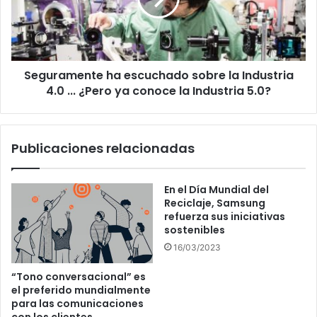
Industria
4.0
...
¿Pero
Seguramente ha escuchado sobre la Industria
ya
conoce
4.0 ... ¿Pero ya conoce la Industria 5.0?
la
Industria
5.0?
Publicaciones relacionadas
En el Día Mundial del
Reciclaje, Samsung
refuerza sus iniciativas
sostenibles
16/03/2023
“Tono conversacional” es
el preferido mundialmente
para las comunicaciones