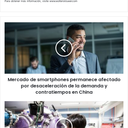
Para obtener más información, visite www.wolterskluwer.com
Mercado
de
smartphones
permanece
afectado
por
desaceleración
de
la
Mercado de smartphones permanece afectado
demanda
y
por desaceleración de la demanda y
contratiempos
contratiempos en China
en
China
Seguramente
ha
escuchado
sobre
la