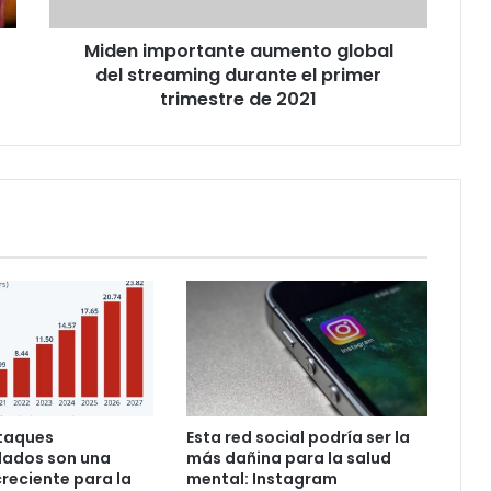
el
primer
Miden importante aumento global
trimestre
de
del streaming durante el primer
2021
trimestre de 2021
ataques
Esta red social podría ser la
lados son una
más dañina para la salud
eciente para la
mental: Instagram