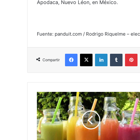
Apodaca, Nuevo Léon, en México.
Fuente: panduit.com / Rodrigo Riquelme – el
Facebook
X
LinkedIn
Tumblr
P
Compartir
Ideas
de
jugos
para
hacer
con
licuadora