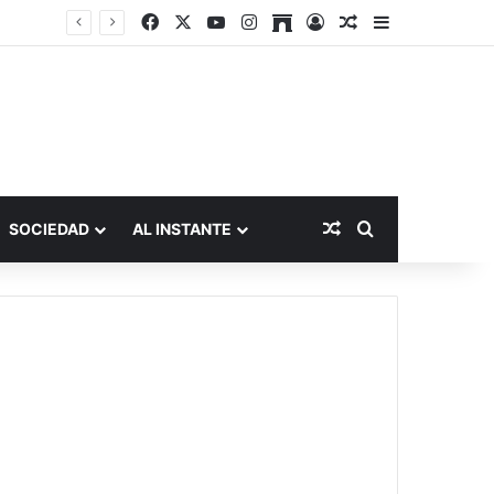
Facebook
X
YouTube
Instagram
Archive
Acceso
Publicación al a
Barra lateral
Publicación al aza
Buscar por
SOCIEDAD
AL INSTANTE