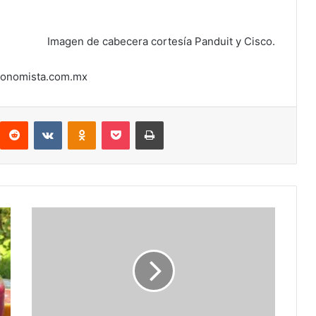
Imagen de cabecera cortesía Panduit y Cisco.
economista.com.mx
interest
Reddit
VKontakte
Odnoklassniki
Pocket
Imprimir
Miden
importante
aumento
global
del
streaming
durante