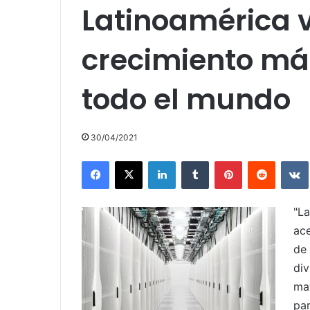
Latinoamérica v
crecimiento má
todo el mundo
30/04/2021
Facebook
X
LinkedIn
Tumblr
Pinterest
Reddit
"L
ac
de
di
ma
pa