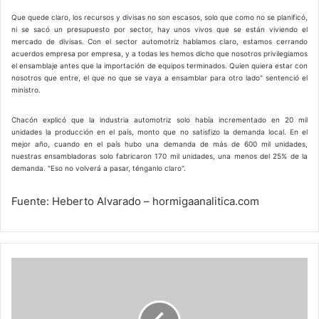
Que quede claro, los recursos y divisas no son escasos, solo que como no se planificó,
ni se sacó un presupuesto por sector, hay unos vivos que se están viviendo el
mercado de divisas. Con el sector automotriz hablamos claro, estamos cerrando
acuerdos empresa por empresa, y a todas les hemos dicho que nosotros privilegiamos
el ensamblaje antes que la importación de equipos terminados. Quien quiera estar con
nosotros que entre, el que no que se vaya a ensamblar para otro lado" sentenció el
ministro.
Chacón explicó que la industria automotriz solo había incrementado en 20 mil
unidades la producción en el país, monto que no satisfizo la demanda local. En el
mejor año, cuando en el país hubo una demanda de más de 600 mil unidades,
nuestras ensambladoras solo fabricaron 170 mil unidades, una menos del 25% de la
demanda. "Eso no volverá a pasar, ténganlo claro".
Fuente: Heberto Alvarado – hormigaanalitica.com
Historia
del
equipaje...
De