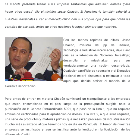
La medida pretende frenar a las empresa fantasmas que adquirían dólares "para
hacer otras cosas" dijo el ministro Jesse Chacón. El Funcionario también exhortó a
nuestros industriales a ver el mercado chino con sus propios ojos para que noten las
ventajas de ese país, antes de otras naciones lo hagan primero que nosotros.
Con las manos repletas de cifras, Jesse
Chacón, ministro del pp de Ciencia,
Tecnología e Industrias intermedias, dejó claro
cuál es la intención del Gobierno: Investigar,
desarrollar e industrializar para ser
verdaderamente una nación desarrollada.
Cualquier sacrificio es necesario y el Ejecutivo
Nacional estará dispuesto a estimular a todo
aquel que decida olvidar el modelo de la
excesiva importación.
Pero antes de entrar en materia Chacón suministró un tranquilizante a las empresas
que están ensamblando en el país, luego de la preocupación surgida ante la
publicación de la Gaceta Extraordinaria 5921, que pasó de la lista 1, que no requiere
emisión de certificados para la aprobación de divisas, a la lista 2, a que sí los requiere,
una serie de productos y materias primas que necesitan procesos de industrialización
mucho más avanzado al que tenemos hoy en día en Venezuela. El temor de nuestras
empresas se justificaba y aun se justifica ante la lentitud en la liquidación de los
dólares vía Cadivi.