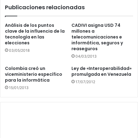
de
Publicaciones relacionadas
Investigación
Científica
Análisis de los puntos
CADIVI asigna USD 74
clave de la influencia de la
millones a
tecnología en las
telecomunicaciones e
elecciones
informática, seguros y
reaseguros
03/05/2018
04/03/2013
Colombia creó un
Ley de «Interoperabilidad»
viceministerio específico
promulgada en Venezuela
para la informática
17/07/2012
15/01/2013