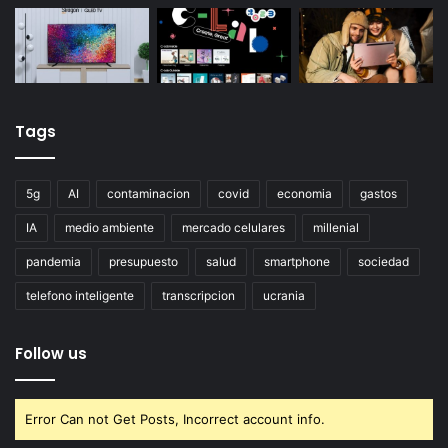
Tags
5g
AI
contaminacion
covid
economia
gastos
IA
medio ambiente
mercado celulares
millenial
pandemia
presupuesto
salud
smartphone
sociedad
telefono inteligente
transcripcion
ucrania
Follow us
Error Can not Get Posts, Incorrect account info.