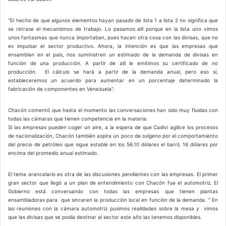
"El hecho de que algunos elementos hayan pasado de lista 1 a lista 2 no significa que
se retrase el mecanismos de trabajo. Lo pasamos allí porque en la lista uno vimos
unos fantasmas que nunca importaban, pues hacen otra cosa con las divisas, que no
es impulsar el sector productivo. Ahora, la intención es que las empresas que
ensamblan en el país, nos suministren un estimado de la demanda de divisas en
función de una producción. A partir de allí le emitimos su certificado de no
producción. El cálculo se hará a partir de la demanda anual, pero eso sí,
estableceremos un acuerdo para aumentar en un porcentaje determinado la
fabricación de componentes en Venezuela".
Chacón comentó que hasta el momento las conversaciones han sido muy fluidas con
todas las cámaras que tienen competencia en la materia.
Si las empresas pueden coger un aire, a la espera de que Cadivi agilice los procesos
de nacionalización, Chacón también aspira un poco de oxígeno por el comportamiento
del precio de petróleo que sigue estable en los 56.10 dólares el barril, 16 dólares por
encima del promedio anual estimado.
El tema arancelario es otra de las discusiones pendientes con las empresas. El primer
gran sector que llegó a un plan de entendimiento con Chacón fue el automotriz. El
Gobierno está conversando con todas las empresas que tienen plantas
ensambladoras para que sinceren la producción local en función de la demanda. " En
las reuniones con la cámara automotriz pusimos realidades sobre la mesa y vimos
que las divisas que se podía destinar al sector este año las tenemos disponibles.