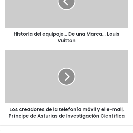
una
Marca...
Louis
Vuitton
Historia del equipaje... De una Marca... Louis
Vuitton
Los
creadores
de
la
telefonía
móvil
y
el
e-
Los creadores de la telefonía móvil y el e-mail,
mail,
Príncipe
Príncipe de Asturias de Investigación Científica
de
Asturias