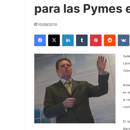
para las Pymes 
10/06/2010
Facebook
X
LinkedIn
Tumblr
Pinterest
Reddit
Guil
Lati
Colo
Brin
en e
la r
conf
El e
Mari