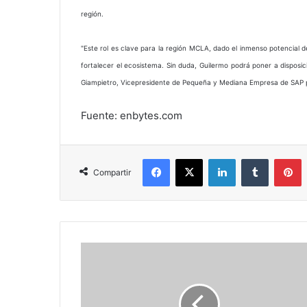
región.
"Este rol es clave para la región MCLA, dado el inmenso potencial
fortalecer el ecosistema. Sin duda, Guilermo podrá poner a disposi
Giampietro, Vicepresidente de Pequeña y Mediana Empresa de SAP 
Fuente: enbytes.com
Facebook
X
LinkedIn
Tumblr
P
Compartir
Nuevo
director
de
mercadeo
y