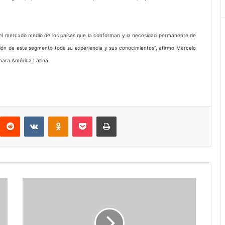
 del mercado medio de los países que la conforman y la necesidad permanente de
ción de este segmento toda su experiencia y sus conocimientos", afirmó Marcelo
para América Latina.
interest
Reddit
VKontakte
Odnoklassniki
Pocket
Imprimir
11
de
mayo
de
1951: