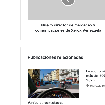
comunicaciones
de
Xerox
Venezuela
Nuevo director de mercadeo y
comunicaciones de Xerox Venezuela
Publicaciones relacionadas
La economía
más del 50%
2023
30/10/2019
Vehículos conectados