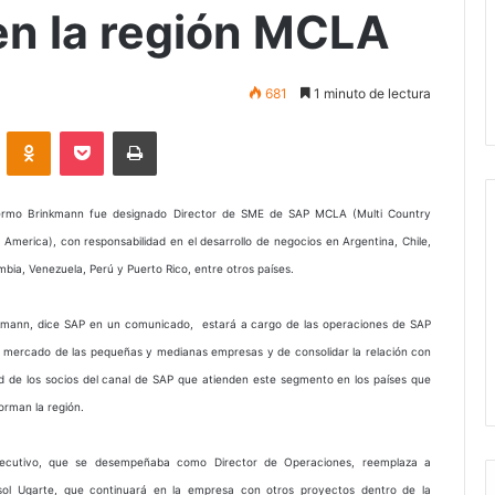
en la región MCLA
681
1 minuto de lectura
VKontakte
Odnoklassniki
Pocket
Imprimir
lermo Brinkmann fue designado Director de SME de SAP MCLA (Multi Country
n America), con responsabilidad en el desarrollo de negocios en Argentina, Chile,
mbia, Venezuela, Perú y Puerto Rico, entre otros países.
kmann, dice SAP en un comunicado, estará a cargo de las operaciones de SAP
l mercado de las pequeñas y medianas empresas y de consolidar la relación con
ed de los socios del canal de SAP que atienden este segmento en los países que
orman la región.
jecutivo, que se desempeñaba como Director de Operaciones, reemplaza a
sol Ugarte, que continuará en la empresa con otros proyectos dentro de la