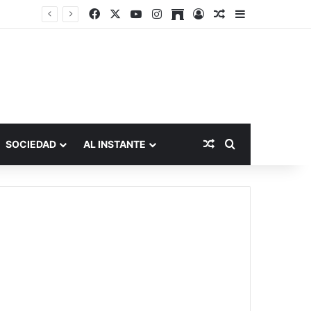
Facebook
X
YouTube
Instagram
Archive
Acceso
Publicación al a
Barra lateral
IA, gemelos digitales y computación en tiempo real son las principales tendencias tecnológicas para 2023
Publicación al aza
Buscar por
SOCIEDAD
AL INSTANTE