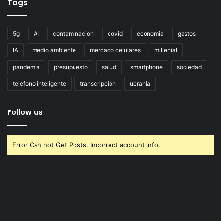
Tags
5g
AI
contaminacion
covid
economia
gastos
IA
medio ambiente
mercado celulares
millenial
pandemia
presupuesto
salud
smartphone
sociedad
telefono inteligente
transcripcion
ucrania
Follow us
Error Can not Get Posts, Incorrect account info.