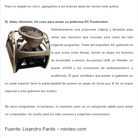
Para no dejarlo en cinco, agregamos a las buenas ideas de neoteo esta quinta:
5) Antec Skeleton: Un case para armar su poderosa PC Frankestein.
Definitivamente una propuesta original y llamativa para
armar ese monstruo que necesita para correr los más
exigente programas. Parte del esqueleto del gabinete es
la que actúa como frontal, donde se alojan los botones
de encendido y reinicio, los puertos USB, un Firewire, un
puerto eSATA y los conectores de audio(micrófono y
audifonos). El gran ventilador que posee el gabinete en
su parte superior tiene la particularidad de poseer un juego de luces que le da un toque
especial a este gabinete tan exótico.
No tiene compuertas, ni ventanas, ni costados, pero es un estupendo aliado para armar
un computador. Un sueño para los más curiosos y exigentes overclockers.
Fuente: Lisandro Pardo – neoteo.com