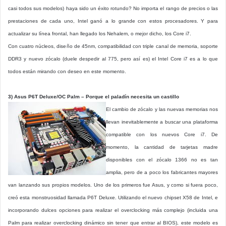
casi todos sus modelos) haya sido un éxito rotundo? No importa el rango de precios o las
prestaciones de cada uno, Intel ganó a lo grande con estos procesadores. Y para
actualizar su línea frontal, han llegado los Nehalem, o mejor dicho, los Core i7.
Con cuatro núcleos, diseño de 45nm, compatibilidad con triple canal de memoria, soporte
DDR3 y nuevo zócalo (duele despedir al 775, pero así es) el Intel Core i7 es a lo que
todos están mirando con deseo en este momento.
3) Asus P6T Deluxe/OC Palm – Porque el paladín necesita un castillo
El cambio de zócalo y las nuevas memorias nos
llevan inevitablemente a buscar una plataforma
compatible con los nuevos Core i7. De
momento, la cantidad de tarjetas madre
disponibles con el zócalo 1366 no es tan
amplia, pero de a poco los fabricantes mayores
van lanzando sus propios modelos. Uno de los primeros fue Asus, y como si fuera poco,
creó esta monstruosidad llamada P6T Deluxe. Utilizando el nuevo chipset X58 de Intel, e
incorporando dulces opciones para realizar el overclocking más complejo (incluida una
Palm para realizar overclocking dinámico sin tener que entrar al BIOS), este modelo es