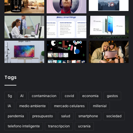
Tags
5g
AI
contaminacion
covid
economia
gastos
IA
medio ambiente
mercado celulares
millenial
pandemia
presupuesto
salud
smartphone
sociedad
telefono inteligente
transcripcion
ucrania