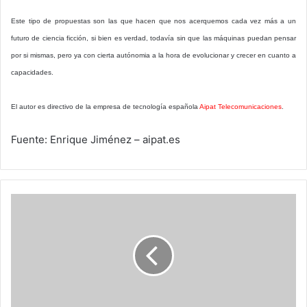
Este tipo de propuestas son las que hacen que nos acerquemos cada vez más a un
futuro de ciencia ficción, si bien es verdad, todavía sin que las máquinas puedan pensar
por si mismas, pero ya con cierta autónomia a la hora de evolucionar y crecer en cuanto a
capacidades.
El autor es directivo de la empresa de tecnología española
Aipat Telecomunicaciones
.
Fuente: Enrique Jiménez – aipat.es
Epson
University
premia
la
capacitación
de
sus
estudiantes