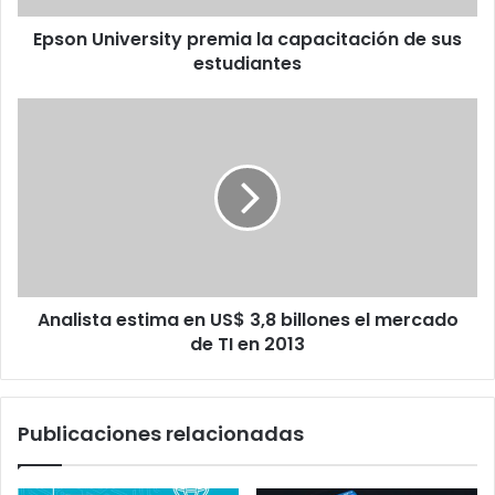
Epson University premia la capacitación de sus
estudiantes
Analista
estima
en
US$
3,8
billones
el
mercado
de
Analista estima en US$ 3,8 billones el mercado
TI
en
de TI en 2013
2013
Publicaciones relacionadas