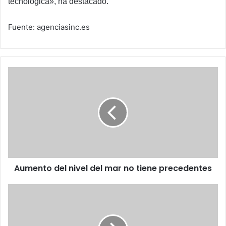
tecnológica», ha destacado.
Fuente: agenciasinc.es
Aumento
del
nivel
del
mar
no
tiene
precedentes
Aumento del nivel del mar no tiene precedentes
Ébola:
Respuestas
a
las