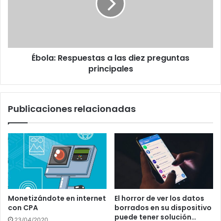
diez
preguntas
principales
Ébola: Respuestas a las diez preguntas
principales
Publicaciones relacionadas
Monetizándote en internet
El horror de ver los datos
con CPA
borrados en su dispositivo
puede tener solución…
23/04/2020