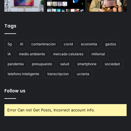
Tags
5g
AI
contaminacion
covid
economia
gastos
IA
medio ambiente
mercado celulares
millenial
pandemia
presupuesto
salud
smartphone
sociedad
telefono inteligente
transcripcion
ucrania
Follow us
Error Can not Get Posts, Incorrect account info.