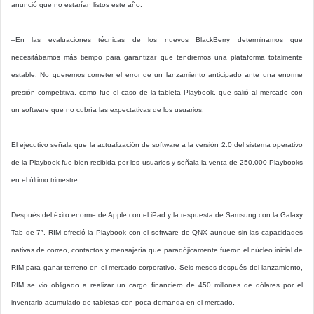
anunció que no estarían listos este año.
–En las evaluaciones técnicas de los nuevos BlackBerry determinamos que
necesitábamos más tiempo para garantizar que tendremos una plataforma totalmente
estable. No queremos cometer el error de un lanzamiento anticipado ante una enorme
presión competitiva, como fue el caso de la tableta Playbook, que salió al mercado con
un software que no cubría las expectativas de los usuarios.
El ejecutivo señala que la actualización de software a la versión 2.0 del sistema operativo
de la Playbook fue bien recibida por los usuarios y señala la venta de 250.000 Playbooks
en el último trimestre.
Después del éxito enorme de Apple con el iPad y la respuesta de Samsung con la Galaxy
Tab de 7″, RIM ofreció la Playbook con el software de QNX aunque sin las capacidades
nativas de correo, contactos y mensajería que paradójicamente fueron el núcleo inicial de
RIM para ganar terreno en el mercado corporativo. Seis meses después del lanzamiento,
RIM se vio obligado a realizar un cargo financiero de 450 millones de dólares por el
inventario acumulado de tabletas con poca demanda en el mercado.