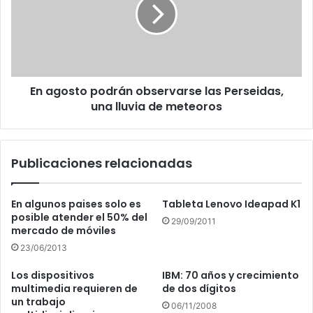
observarse
las
Perseidas,
una
lluvia
de
En agosto podrán observarse las Perseidas,
meteoros
una lluvia de meteoros
Publicaciones relacionadas
En algunos paises solo es
Tableta Lenovo Ideapad K1
posible atender el 50% del
29/09/2011
mercado de móviles
23/06/2013
Los dispositivos
IBM: 70 años y crecimiento
multimedia requieren de
de dos dígitos
un trabajo
06/11/2008