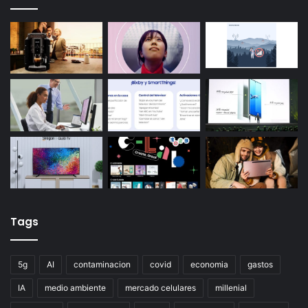
Tags
5g
AI
contaminacion
covid
economia
gastos
IA
medio ambiente
mercado celulares
millenial