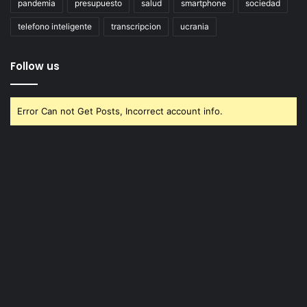
pandemia
presupuesto
salud
smartphone
sociedad
telefono inteligente
transcripcion
ucrania
Follow us
Error Can not Get Posts, Incorrect account info.