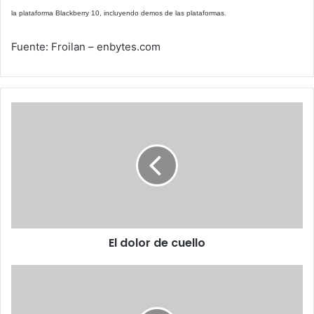
la plataforma Blackberry 10, incluyendo demos de las plataformas.
Fuente: Froilan – enbytes.com
El
dolor
de
cuello
El dolor de cuello
En
agosto
podrán