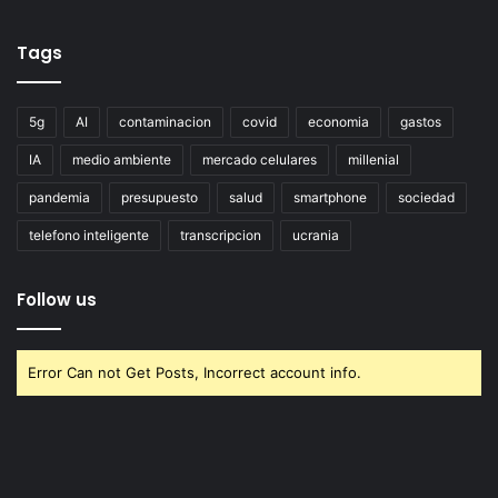
Tags
5g
AI
contaminacion
covid
economia
gastos
IA
medio ambiente
mercado celulares
millenial
pandemia
presupuesto
salud
smartphone
sociedad
telefono inteligente
transcripcion
ucrania
Follow us
Error Can not Get Posts, Incorrect account info.