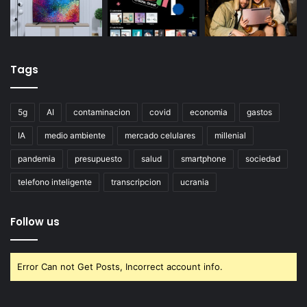
Tags
5g
AI
contaminacion
covid
economia
gastos
IA
medio ambiente
mercado celulares
millenial
pandemia
presupuesto
salud
smartphone
sociedad
telefono inteligente
transcripcion
ucrania
Follow us
Error Can not Get Posts, Incorrect account info.