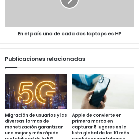
de
cada
dos
laptops
es
En el país una de cada dos laptops es HP
HP
Publicaciones relacionadas
Migración de usuarios y las
Apple de convierte en
diversas formas de
primera marca en
monetización garantizan
capturar 8 lugares en la
una mejor y más rápida
lista global de los 10 más
rentabilidad de la 5G
vendidos smartphones