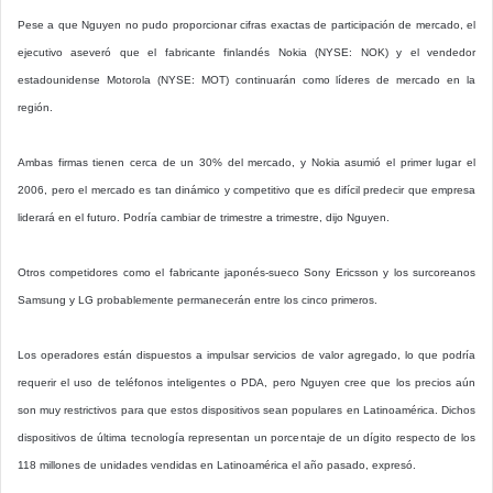
Pese a que Nguyen no pudo proporcionar cifras exactas de participación de mercado, el
ejecutivo aseveró que el fabricante finlandés Nokia (NYSE: NOK) y el vendedor
estadounidense Motorola (NYSE: MOT) continuarán como líderes de mercado en la
región.
Ambas firmas tienen cerca de un 30% del mercado, y Nokia asumió el primer lugar el
2006, pero el mercado es tan dinámico y competitivo que es difícil predecir que empresa
liderará en el futuro. Podría cambiar de trimestre a trimestre, dijo Nguyen.
Otros competidores como el fabricante japonés-sueco Sony Ericsson y los surcoreanos
Samsung y LG probablemente permanecerán entre los cinco primeros.
Los operadores están dispuestos a impulsar servicios de valor agregado, lo que podría
requerir el uso de teléfonos inteligentes o PDA, pero Nguyen cree que los precios aún
son muy restrictivos para que estos dispositivos sean populares en Latinoamérica. Dichos
dispositivos de última tecnología representan un porcentaje de un dígito respecto de los
118 millones de unidades vendidas en Latinoamérica el año pasado, expresó.