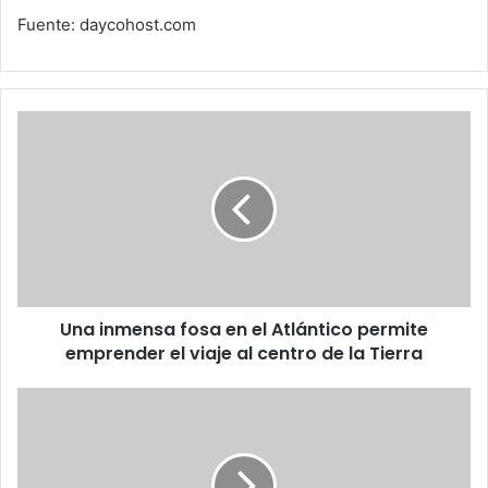
Fuente: daycohost.com
Una
inmensa
fosa
en
el
Atlántico
permite
emprender
el
Una inmensa fosa en el Atlántico permite
viaje
al
emprender el viaje al centro de la Tierra
centro
de
En
la
el
Tierra
país
una