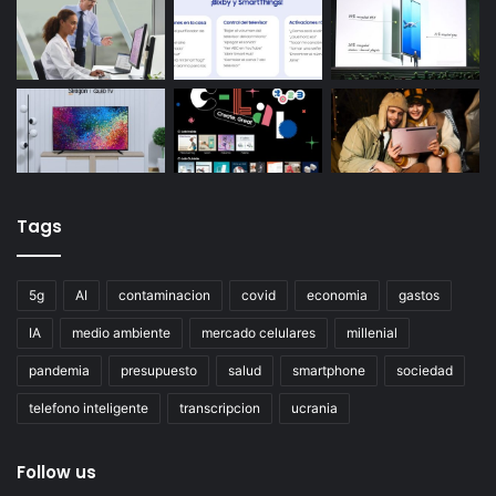
Tags
5g
AI
contaminacion
covid
economia
gastos
IA
medio ambiente
mercado celulares
millenial
pandemia
presupuesto
salud
smartphone
sociedad
telefono inteligente
transcripcion
ucrania
Follow us