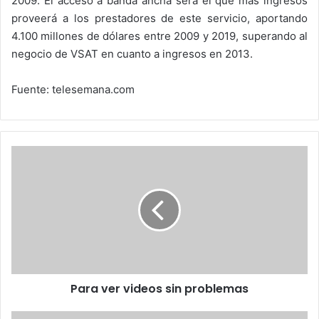
2009. El acceso a banda ancha será el que más ingresos
proveerá a los prestadores de este servicio, aportando
4.100 millones de dólares entre 2009 y 2019, superando al
negocio de VSAT en cuanto a ingresos en 2013.
Fuente: telesemana.com
Para
ver
videos
sin
problemas
Para ver videos sin problemas
Científicos