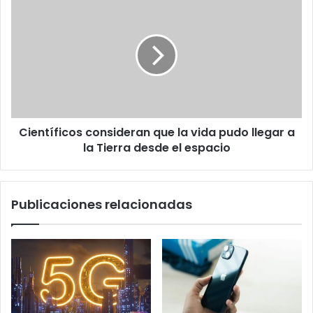
consideran
que
la
vida
pudo
llegar
a
la
Científicos consideran que la vida pudo llegar a
Tierra
desde
la Tierra desde el espacio
el
espacio
Publicaciones relacionadas