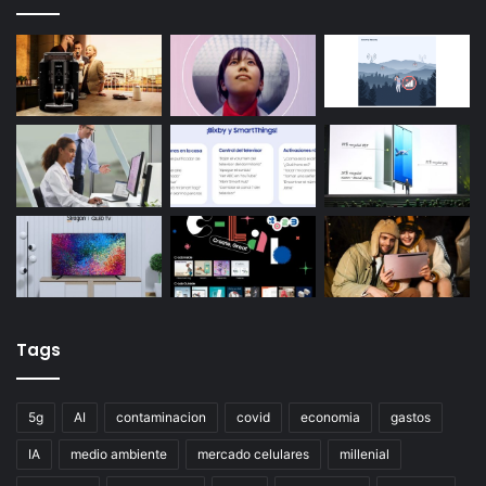
Tags
5g
AI
contaminacion
covid
economia
gastos
IA
medio ambiente
mercado celulares
millenial