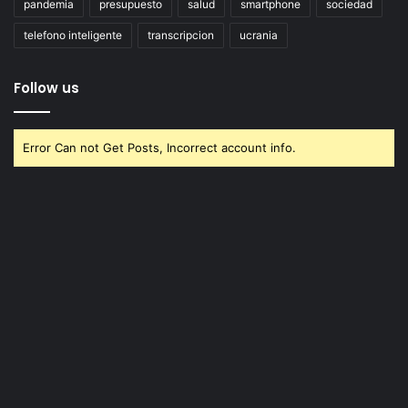
pandemia
presupuesto
salud
smartphone
sociedad
telefono inteligente
transcripcion
ucrania
Follow us
Error Can not Get Posts, Incorrect account info.