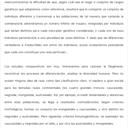
reencontraremos la dificultad de que, según cuál sea el rasgo o conjunto de rasgos
genéticos que adoptemos como referencia, resultará que lo comparte un conjunto de
individuos diferente y transversal a las poblaciones; de tal manera que variando la
combinatoria obtendríamos un número infinito de «razas», integradas por individuos
que serían distintos para cada marcador genético considerado, y cada uno de esos
individuos pertenecería a una pluralidad de razas distintas. Y dado que las diferencias
verdaderas e irreductibles son entre los individuos, acaso acabaríamos postulando
que cada uno constituye una raza particular…
Los estudios comparativos son muy interesantes para rastrear la filogénesis,
reconstruir los procesos de diferenciación, analizar la diversidad humana. Pero no
avalan ninguna idea de raza como tipo clasificatorio claro, ni siquiera a gran escala
para las llamadas razas continentales (los cuatro grandes troncos: caucasoide,
negroide, mongoloide, australoide). Así, por ejemplo, al medir similaridades y distancias
entre esas poblaciones, se llega a resultados contradictorios: Según criterios
morfológicos, forman un conjunto los mongoloides y caucasoides, y otro distinto los
negroides y australoides. Pero siguiendo criterios inmunogenéticos, se asemejan los
caucasoides y negroides por un lado, y por otro los australoides y mongoloides.