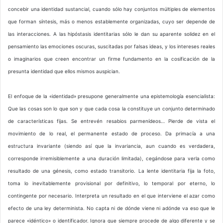
concebir una identidad sustancial, cuando sólo hay conjuntos múltiples de elementos
que forman síntesis, más o menos establemente organizadas, cuyo ser depende de
las interacciones. A las hipóstasis identitarias sólo le dan su aparente solidez en el
pensamiento las emociones oscuras, suscitadas por falsas ideas, y los intereses reales
o imaginarios que creen encontrar un firme fundamento en la cosificación de la
presunta identidad que ellos mismos auspician.
El enfoque de la «identidad» presupone generalmente una epistemología esencialista:
Que las cosas son lo que son y que cada cosa la constituye un conjunto determinado
de características fijas. Se entrevén resabios parmenídeos… Pierde de vista el
movimiento de lo real, el permanente estado de proceso. Da primacía a una
estructura invariante (siendo así que la invariancia, aun cuando es verdadera,
corresponde irremisiblemente a una duración limitada), cegándose para verla como
resultado de una génesis, como estado transitorio. La lente identitaria fija la foto,
toma lo inevitablemente provisional por definitivo, lo temporal por eterno, lo
contingente por necesario. Interpreta un resultado en el que interviene el azar como
efecto de una ley determinista. No capta ni de dónde viene ni adónde va eso que le
parece «idéntico» o identificador. Ignora que siempre procede de algo diferente y se