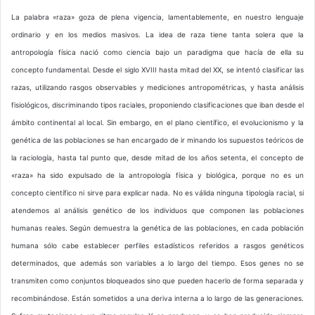
La palabra «raza» goza de plena vigencia, lamentablemente, en nuestro lenguaje
ordinario y en los medios masivos. La idea de raza tiene tanta solera que la
antropología física nació como ciencia bajo un paradigma que hacía de ella su
concepto fundamental. Desde el siglo XVIII hasta mitad del XX, se intentó clasificar las
razas, utilizando rasgos observables y mediciones antropométricas, y hasta análisis
fisiológicos, discriminando tipos raciales, proponiendo clasificaciones que iban desde el
ámbito continental al local. Sin embargo, en el plano científico, el evolucionismo y la
genética de las poblaciones se han encargado de ir minando los supuestos teóricos de
la raciología, hasta tal punto que, desde mitad de los años setenta, el concepto de
«raza» ha sido expulsado de la antropología física y biológica, porque no es un
concepto científico ni sirve para explicar nada. No es válida ninguna tipología racial, si
atendemos al análisis genético de los individuos que componen las poblaciones
humanas reales. Según demuestra la genética de las poblaciones, en cada población
humana sólo cabe establecer perfiles estadísticos referidos a rasgos genéticos
determinados, que además son variables a lo largo del tiempo. Esos genes no se
transmiten como conjuntos bloqueados sino que pueden hacerlo de forma separada y
recombinándose. Están sometidos a una deriva interna a lo largo de las generaciones.