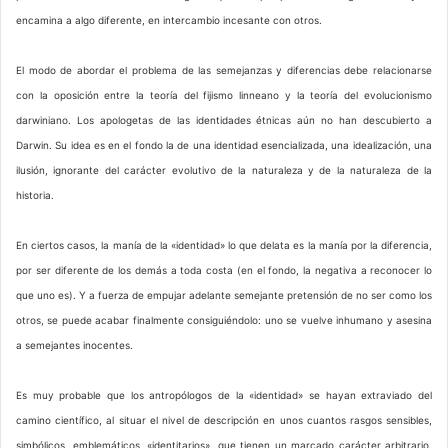
encamina a algo diferente, en intercambio incesante con otros.
El modo de abordar el problema de las semejanzas y diferencias debe relacionarse
con la oposición entre la teoría del fijismo linneano y la teoría del evolucionismo
darwiniano. Los apologetas de las identidades étnicas aún no han descubierto a
Darwin. Su idea es en el fondo la de una identidad esencializada, una idealización, una
ilusión, ignorante del carácter evolutivo de la naturaleza y de la naturaleza de la
historia.
En ciertos casos, la manía de la «identidad» lo que delata es la manía por la diferencia,
por ser diferente de los demás a toda costa (en el fondo, la negativa a reconocer lo
que uno es). Y a fuerza de empujar adelante semejante pretensión de no ser como los
otros, se puede acabar finalmente consiguiéndolo: uno se vuelve inhumano y asesina
a semejantes inocentes.
Es muy probable que los antropólogos de la «identidad» se hayan extraviado del
camino científico, al situar el nivel de descripción en unos cuantos rasgos sensibles,
simbólicos, emblemáticos, «identitarios», que tienen un marcado carácter arbitrario,