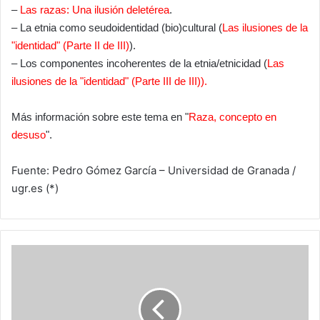
–
Las razas: Una ilusión deletérea
.
– La etnia como seudoidentidad (bio)cultural (
Las ilusiones de la
"identidad" (Parte II de III)
).
– Los componentes incoherentes de la etnia/etnicidad (
Las
ilusiones de la "identidad" (Parte III de III)).
Más información sobre este tema en "
Raza, concepto en
desuso
".
Fuente: Pedro Gómez García – Universidad de Granada /
ugr.es (*)
Raza,
concepto
en
desuso