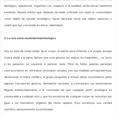
ideológico, apariencial, engañoso con respecto a la realidad sociocultural realmente
existente. Resulta irónico que, después de haber criticado con razón la «comunidad»
como objeto de estudio etnológico, hayan derivado hacia ese objeto vaporoso y
volátil que han convenido en llamar «identidad».
2. La raza como seudoidentidad biológica
Hoy no está de moda hablar de la «raza», al menos para referirse a la propia, aunque
sí para aludir a la ajena: llaman raza a los gitanos, los negros, los magrebíes…; no tanto
a los paisanos, no vayamos a parecer nazis. Pero no faltan quienes persisten
contracorriente en reivindicar prototipos raciales, con sus medidas antropométricas,
destacando el índice cefálico, el grupo sanguíneo e incluso datos recentísimos sobre
algunas frecuencias génicas. Semejante necedad, si contrastara sus pretensiones
llegaría indefectiblemente a la conclusión de que cualquier perfil raciológico es
comparable a cualquier otro y que los ancestros de cualquier «raza» se remontan por
igual a los mismísimos orígenes del Homo sapiens. Esto constituye una verdad
científica absolutamente incontestable.