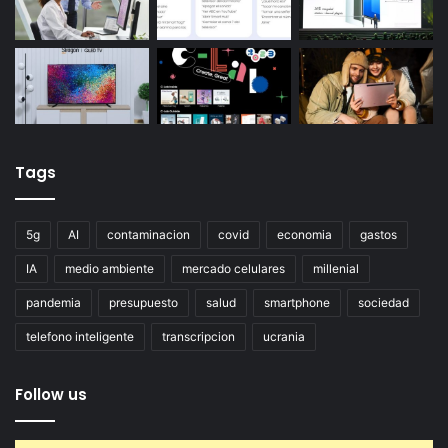
Tags
5g
AI
contaminacion
covid
economia
gastos
IA
medio ambiente
mercado celulares
millenial
pandemia
presupuesto
salud
smartphone
sociedad
telefono inteligente
transcripcion
ucrania
Follow us