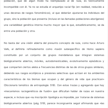
población, que de algún modo ha reemplazado al de raza, es teóricamente
incompatible con él. Ya no se estudia el arquetipo racial fijo (en realidad, reducido a
unas decenas de rasgos fenoménicos), al que deberían ajustarse los individuos del
grupo, sino la población que presenta (incluso en las llamadas poblaciones aborígenes)
una variabilidad genética interna mucho mayor que la que, estadísticamente, se da
entre una población y otra.
No basta dar una visión abierta del presunto concepto de raza, como hace Arturo
Valls, al definirla refinadamente como «taxón subespecífico de Homo sapiens
constituido por un conjunto de grupos mendelianos que integran sistemas
biológicamente abiertos, móviles, autodomesticables, evolutivamente episódicos y
que comparten ciertos alelos a frecuencias distintas de las de otros grupos similares,
debiendo sus rasgos ecotípicos a presiones selectivas que actúan en los ambientes
característicos de los biomas que ocupan y del género de vida que practican»
(Diccionario temático de antropología: 518). Con estas trazas y agregando que hay
«mecanismos raciogenéticos de fusión» que dificultan hablar de razas en nuestra
especie, e incluso que «su inscripción tipológica es imposible, por tratarse de sistemas
biológicamente abiertos (pág. 519), parece incongruente seguir afirmando que «las