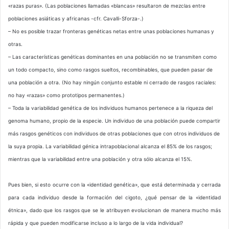
«razas puras». (Las poblaciones llamadas «blancas» resultaron de mezclas entre
poblaciones asiáticas y africanas -cfr. Cavalli-Sforza-.)
– No es posible trazar fronteras genéticas netas entre unas poblaciones humanas y
otras.
– Las características genéticas dominantes en una población no se transmiten como
un todo compacto, sino como rasgos sueltos, recombinables, que pueden pasar de
una población a otra. (No hay ningún conjunto estable ni cerrado de rasgos raciales:
no hay «razas» como prototipos permanentes.)
– Toda la variabilidad genética de los individuos humanos pertenece a la riqueza del
genoma humano, propio de la especie. Un individuo de una población puede compartir
más rasgos genéticos con individuos de otras poblaciones que con otros individuos de
la suya propia. La variabilidad génica intrapoblacional alcanza el 85% de los rasgos;
mientras que la variabilidad entre una población y otra sólo alcanza el 15%.
Pues bien, si esto ocurre con la «identidad genética», que está determinada y cerrada
para cada individuo desde la formación del cigoto, ¿qué pensar de la «identidad
étnica», dado que los rasgos que se le atribuyen evolucionan de manera mucho más
rápida y que pueden modificarse incluso a lo largo de la vida individual?