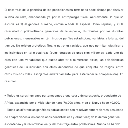
El desarrollo de la genética de las poblaciones ha terminado hace tiempo por disolver
la idea de raza, abandonada ya por la antropología física. Actualmente, lo que se
estudia es 1) el genoma humano, común a toda la especie Homo sapiens, y 2) la
diversidad o polimorfismos genéticos de la especie, distribuidos por las distintas
poblaciones, mensurables en términos de perfiles estadísticos, variables a lo largo del
tiempo. No existen prototipos fijos, o patrones raciales, que nos permitan clasificar a
los individuos en tal o cual raza (pues, dotados de unos cien mil genes, cada uno de
ellos con una variabilidad que puede afectar a numerosos alelos, las coincidencias
genéticas de un individuo con otros dependerá de qué conjunto de rasgos, entre
otros muchos miles, escojamos arbitrariamente para establecer la comparación). En
resumen:
– Todos los seres humanos pertenecemos a una sola y única especie, procedente de
África, expandida por el Viejo Mundo hace 70.000 años, y en el Nuevo hace 40.000.
– Todas las diferencias genéticas poblacionales son relativamente recientes, resultado
de adaptaciones a las condiciones ecosistémicas y climáticas; de la deriva genética
espontánea y la recombinación; y del mestizaje entre poblaciones. Nunca ha habido