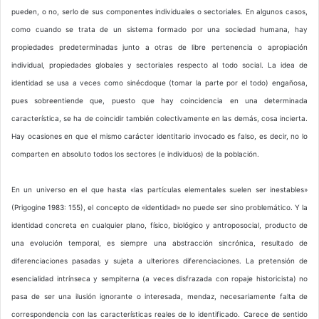
pueden, o no, serlo de sus componentes individuales o sectoriales. En algunos casos,
como cuando se trata de un sistema formado por una sociedad humana, hay
propiedades predeterminadas junto a otras de libre pertenencia o apropiación
individual, propiedades globales y sectoriales respecto al todo social. La idea de
identidad se usa a veces como sinécdoque (tomar la parte por el todo) engañosa,
pues sobreentiende que, puesto que hay coincidencia en una determinada
característica, se ha de coincidir también colectivamente en las demás, cosa incierta.
Hay ocasiones en que el mismo carácter identitario invocado es falso, es decir, no lo
comparten en absoluto todos los sectores (e individuos) de la población.
En un universo en el que hasta «las partículas elementales suelen ser inestables»
(Prigogine 1983: 155), el concepto de «identidad» no puede ser sino problemático. Y la
identidad concreta en cualquier plano, físico, biológico y antroposocial, producto de
una evolución temporal, es siempre una abstracción sincrónica, resultado de
diferenciaciones pasadas y sujeta a ulteriores diferenciaciones. La pretensión de
esencialidad intrínseca y sempiterna (a veces disfrazada con ropaje historicista) no
pasa de ser una ilusión ignorante o interesada, mendaz, necesariamente falta de
correspondencia con las características reales de lo identificado. Carece de sentido