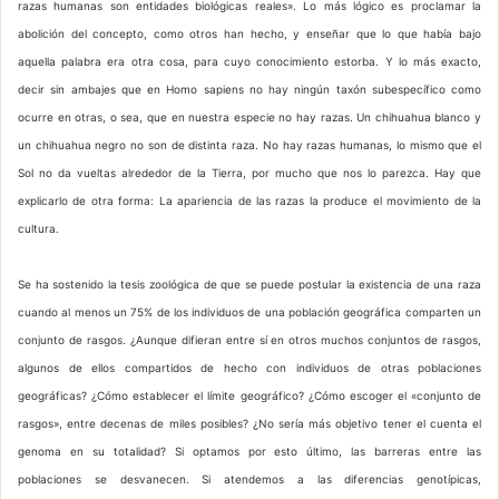
razas humanas son entidades biológicas reales». Lo más lógico es proclamar la
abolición del concepto, como otros han hecho, y enseñar que lo que había bajo
aquella palabra era otra cosa, para cuyo conocimiento estorba. Y lo más exacto,
decir sin ambajes que en Homo sapiens no hay ningún taxón subespecífico como
ocurre en otras, o sea, que en nuestra especie no hay razas. Un chihuahua blanco y
un chihuahua negro no son de distinta raza. No hay razas humanas, lo mismo que el
Sol no da vueltas alrededor de la Tierra, por mucho que nos lo parezca. Hay que
explicarlo de otra forma: La apariencia de las razas la produce el movimiento de la
cultura.
Se ha sostenido la tesis zoológica de que se puede postular la existencia de una raza
cuando al menos un 75% de los individuos de una población geográfica comparten un
conjunto de rasgos. ¿Aunque difieran entre sí en otros muchos conjuntos de rasgos,
algunos de ellos compartidos de hecho con individuos de otras poblaciones
geográficas? ¿Cómo establecer el límite geográfico? ¿Cómo escoger el «conjunto de
rasgos», entre decenas de miles posibles? ¿No sería más objetivo tener el cuenta el
genoma en su totalidad? Si optamos por esto último, las barreras entre las
poblaciones se desvanecen. Si atendemos a las diferencias genotípicas,