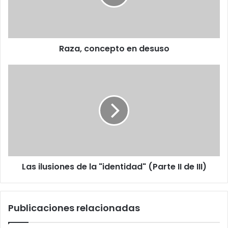
Raza, concepto en desuso
Las
ilusiones
de
la
"identidad"
(Parte
II
de
III)
Las ilusiones de la "identidad" (Parte II de III)
Publicaciones relacionadas