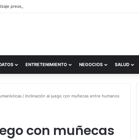
zaje presencial vs. por internet
DATOS
ENTRETENIMIENTO
NEGOCIOS
SALUD
humanísticas
/
Inclinación al juego con muñecas entre humanos
juego con muñecas