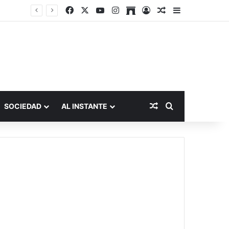
Facebook
X
YouTube
Instagram
Archive
Acceso
Publicación al a
Barra lateral
Publicación al aza
Buscar por
SOCIEDAD
AL INSTANTE