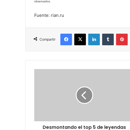
observados.
Fuente: rian.ru
Facebook
X
LinkedIn
Tumblr
P
Compartir
Desmontando
el
top
5
de
leyendas
urbanas
del
sector
Desmontando el top 5 de leyendas
de