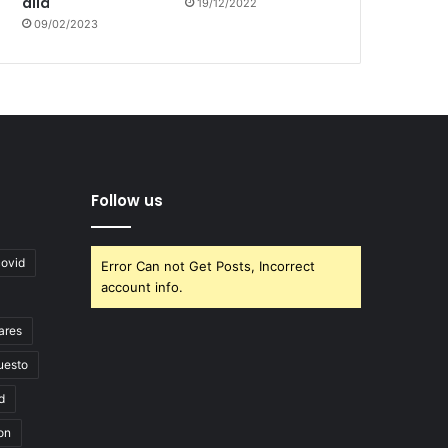
allá
19/12/2022
09/02/2023
Follow us
covid
Error Can not Get Posts, Incorrect
account info.
ares
uesto
d
on