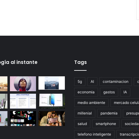
gía al instante
Tags
5g
AI
contaminacion
economia
gastos
IA
medio ambiente
mercado celul
millenial
pandemia
presup
salud
smartphone
socieda
telefono inteligente
transcripci