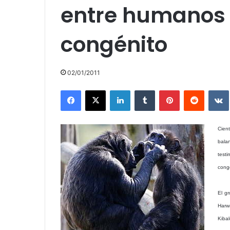
entre humanos 
congénito
02/01/2011
Facebook
X
LinkedIn
Tumblr
Pinterest
Reddit
Cien
bala
test
congé
El g
Harw
Kiba