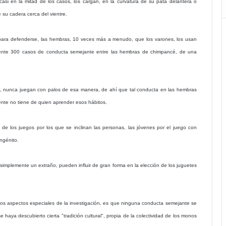
casi en la mitad de los casos, los cargan, en la curvatura de su pata delantera o
 su cadera cerca del vientre.
ara defenderse, las hembras, 10 veces más a menudo, que los varones, los usan
amente 300 casos de conducta semejante entre las hembras de chimpancé, de una
, nunca juegan con palos de esa manera, de ahí que tal conducta en las hembras
nte no tiene de quien aprender esos hábitos.
co de los juegos por los que se inclinan las personas, las jóvenes por el juego con
ngénito.
simplemente un extraño, pueden influir de gran forma en la elección de los juguetes
los aspectos especiales de la investigación, es que ninguna conducta semejante se
aya descubierto cierta "tradición cultural", propia de la colectividad de los monos