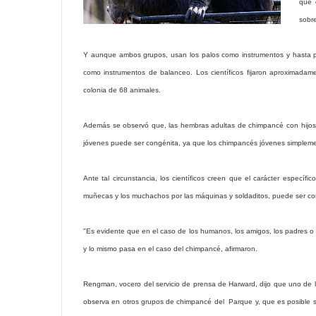
que 
sobre
Y aunque ambos grupos, usan los palos como instrumentos y hasta p
como instrumentos de balanceo. Los científicos fijaron aproximad
colonia de 68 animales.
Además se observó que, las hembras adultas de chimpancé con hijos
jóvenes puede ser congénita, ya que los chimpancés
jóvenes simpleme
Ante tal circunstancia, los científicos creen que el carácter específi
muñecas y los muchachos por las máquinas y soldaditos, puede ser co
"Es evidente que en el caso de los humanos, los amigos, los padres o 
y lo mismo pasa en el caso del chimpancé, afirmaron.
Rengman, vocero del servicio de prensa de Harward, dijo que uno de 
observa en otros grupos de chimpancé del Parque y, que es posible se h