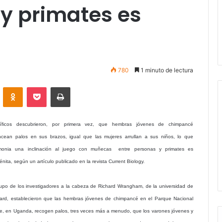
y primates es
780
1 minuto de lectura
VKontakte
Odnoklassniki
Pocket
Imprimir
tíficos descubrieron, por primera vez, que hembras jóvenes de chimpancé
ncean palos en sus brazos, igual que las mujeres arrullan a sus niños, lo que
imonia una inclinación al juego con muñecas entre personas y primates es
nita, según un artículo publicado en la revista Current Biology.
rupo de los investigadores a la cabeza de Richard Wrangham, de la universidad de
ard, establecieron que las hembras jóvenes de chimpancé en el Parque Nacional
le, en Uganda, recogen palos, tres veces más a menudo, que los varones jóvenes y