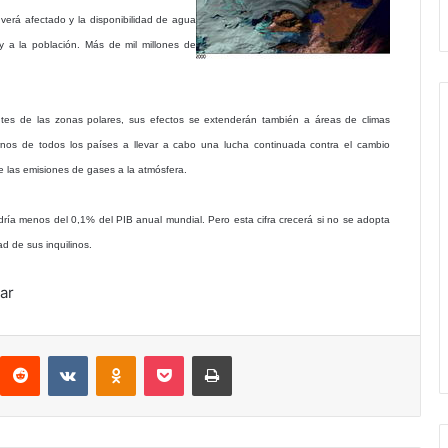
verá afectado y la disponibilidad de agua
 y a la población. Más de mil millones de
ntes de las zonas polares, sus efectos se extenderán también a áreas de climas
ernos de todos los países a llevar a cabo una lucha continuada contra el cambio
de las emisiones de gases a la atmósfera.
dría menos del 0,1% del PIB anual mundial. Pero esta cifra crecerá si no se adopta
ad de sus inquilinos.
ar
interest
Reddit
VKontakte
Odnoklassniki
Pocket
Imprimir