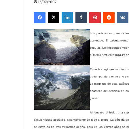
16/07/2007
Facebook
X
LinkedIn
Tumblr
Pinterest
Reddit
Los glaciares son una de la
acelerado. El calentamient
sequías. Mil trescientos mil
el Medio Ambiente (UNEP) en s
Entre las regiones montaños
de temperatura entre uno y se
La magnitud de esta catástr
abastece del deshielo de est
glaciar.
Al fundirse el hielo, una ca
círculo vicioso acelera el calentamiento en todo el globo. La pérdida de
se eleva es de tres milímetros al año, pero en los últimos años se h