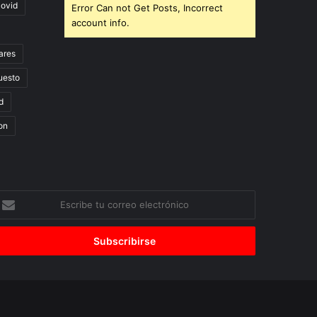
covid
Error Can not Get Posts, Incorrect
account info.
ares
uesto
d
on
scribe
u
orreo
lectrónico