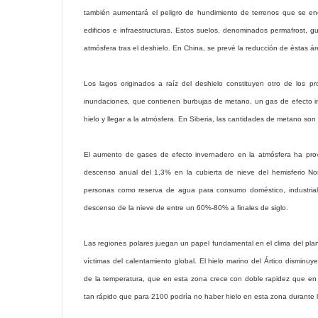
también aumentará el peligro de hundimiento de terrenos que se en
edificios e infraestructuras. Estos suelos, denominados permafrost,
atmósfera tras el deshielo. En China, se prevé la reducción de éstas 
Los lagos originados a raíz del deshielo constituyen otro de lo
inundaciones, que contienen burbujas de metano, un gas de efecto i
hielo y llegar a la atmósfera. En Siberia, las cantidades de metano son
El aumento de gases de efecto invernadero en la atmósfera ha pro
descenso anual del 1,3% en la cubierta de nieve del hemisferio N
personas como reserva de agua para consumo doméstico, industrial 
descenso de la nieve de entre un 60%-80% a finales de siglo.
Las regiones polares juegan un papel fundamental en el clima del plan
víctimas del calentamiento global. El hielo marino del Ártico dismi
de la temperatura, que en esta zona crece con doble rapidez que en e
tan rápido que para 2100 podría no haber hielo en esta zona durante 