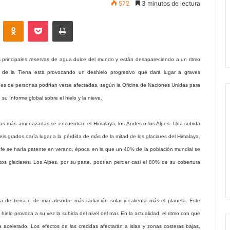
572
3 minutos de lectura
VKontakte
Odnoklassniki
Pocket
Imprimir
s principales reservas de agua dulce del mundo y están desapareciendo a un ritmo
o de la Tierra está provocando un deshielo progresivo que dará lugar a graves
lones de personas podrían verse afectadas, según la Oficina de Naciones Unidas para
u Informe global sobre el hielo y la nieve.
as más amenazadas se encuentran el Himalaya, los Andes o los Alpes. Una subida
is grados daría lugar a la pérdida de más de la mitad de los glaciares del Himalaya.
ofe se haría patente en verano, época en la que un 40% de la población mundial se
os glaciares. Los Alpes, por su parte, podrían perder casi el 80% de su cobertura
pa de tierra o de mar absorbe más radiación solar y calienta más el planeta. Este
 hielo provoca a su vez la subida del nivel del mar. En la actualidad, el ritmo con que
a acelerado. Los efectos de las crecidas afectarán a islas y zonas costeras bajas,