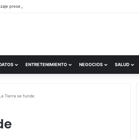
zaje presencial vs. por internet
DATOS
ENTRETENIMIENTO
NEGOCIOS
SALUD
La Tierra se funde
de