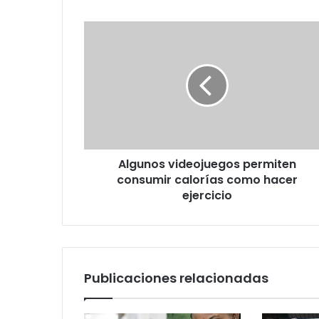
Algunos
videojuegos
permiten
consumir
calorías
como
hacer
ejercicio
Algunos videojuegos permiten
consumir calorías como hacer
ejercicio
Publicaciones relacionadas