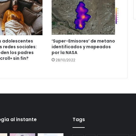
s adolescentes
‘Super-Emisores’ de metano
s redes sociales:
identificados y mapeados
den los padres
por la NASA
croll» sin fin?
28/10/2022
gía al instante
Tags