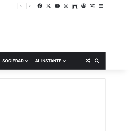
Facebook
X
YouTube
Instagram
Archive
Acceso
Publicación al a
Barra lateral
Publicación al aza
Buscar por
SOCIEDAD
AL INSTANTE