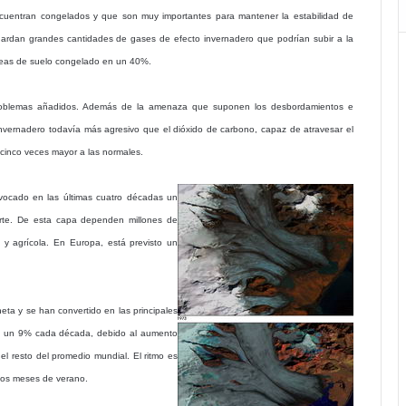
cuentran congelados y que son muy importantes para mantener la estabilidad de
 guardan grandes cantidades de gases de efecto invernadero que podrían subir a la
áreas de suelo congelado en un 40%.
s problemas añadidos. Además de la amenaza que suponen los desbordamientos e
nvernadero todavía más agresivo que el dióxido de carbono, capaz de atravesar el
 cinco veces mayor a las normales.
vocado en las últimas cuatro décadas un
orte. De esta capa dependen millones de
y agrícola. En Europa, está previsto un
eta y se han convertido en las principales
nuye un 9% cada década, debido al aumento
l resto del promedio mundial. El ritmo es
los meses de verano.