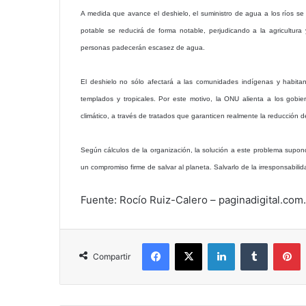
A medida que avance el deshielo, el suministro de agua a los ríos se 
potable se reducirá de forma notable, perjudicando a la agricultura
personas padecerán escasez de agua.
El deshielo no sólo afectará a las comunidades indígenas y habita
templados y tropicales. Por este motivo, la ONU alienta a los gobi
climático, a través de tratados que garanticen realmente la reducción 
Según cálculos de la organización, la solución a este problema supon
un compromiso firme de salvar al planeta. Salvarlo de la irresponsabilid
Fuente: Rocío Ruiz-Calero – paginadigital.com.
Facebook
X
LinkedIn
Tumblr
P
Compartir