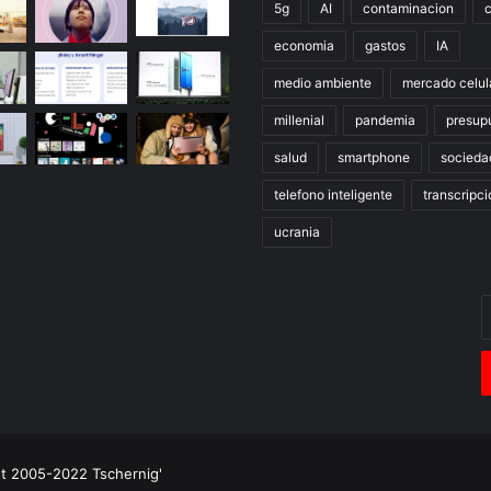
5g
AI
contaminacion
economia
gastos
IA
medio ambiente
mercado celul
millenial
pandemia
presup
salud
smartphone
socieda
telefono inteligente
transcripci
ucrania
E
t
c
e
ht 2005-2022 Tschernig'