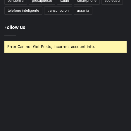
pandemia
presupuesto
salud
smartphone
sociedad
telefono inteligente
transcripcion
ucrania
Follow us
Error Can not Get Posts, Incorrect account info.