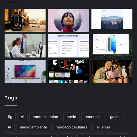
Tags
5g
AI
contaminacion
covid
economia
gastos
IA
medio ambiente
mercado celulares
millenial