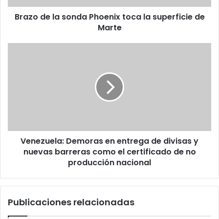
de
Brazo de la sonda Phoenix toca la superficie de
Marte
Marte
Venezuela:
Demoras
en
entrega
de
divisas
y
nuevas
barreras
Venezuela: Demoras en entrega de divisas y
como
el
nuevas barreras como el certificado de no
certificado
producción nacional
de
no
producción
Publicaciones relacionadas
nacional