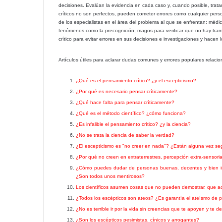
decisiones. Evalúan la evidencia en cada caso y, cuando posible, trat
críticos no son perfectos, pueden cometer errores como cualquier perso
de los especialistas en el área del problema al que se enfrentan: médi
fenómenos como la precognición, magos para verificar que no hay tramp
crítico para evitar errores en sus decisiones e investigaciones y hacen 
Artículos útiles para aclarar dudas comunes y errores populares relacio
¿Qué es el pensamiento crítico? ¿y el escepticismo?
¿Por qué es necesario pensar críticamente?
¿Qué hace falta para pensar críticamente?
¿Qué es el método científico? ¿cómo funciona?
¿Es infalible el pensamiento crítico? ¿y la ciencia?
¿No se trata la ciencia de saber la verdad?
¿El escepticismo es "no creer en nada"? ¿Están alguna vez se
¿Por qué no creen en extraterrestres, percepción extra-sensori
¿Cómo puedes dudar de personas buenas, decentes y bien in
¿Son todos unos mentirosos?
Los científicos asumen cosas que no pueden demostrar, que ace
¿Todos los escépticos son ateos? ¿Es garantía el ateísmo de p
¿No es terrible ir por la vida sin creencias que te apoyen y te d
¿Son los escépticos pesimistas, cínicos y arrogantes?