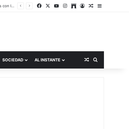
Facebook
X
YouTube
Instagram
Archive
Acceso
Publicación al a
Barra lateral
“Tono conversacional” es el preferido mundialmente para las comunicaciones con los clientes
Publicación al aza
Buscar por
SOCIEDAD
AL INSTANTE