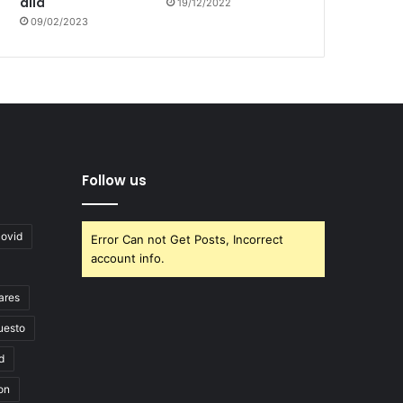
allá
19/12/2022
09/02/2023
Follow us
covid
Error Can not Get Posts, Incorrect
account info.
ares
uesto
d
on