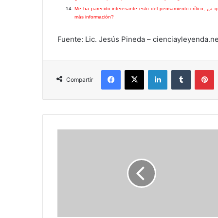
Me ha parecido interesante esto del pensamiento crítico, ¿a
más información?
Fuente: Lic. Jesús Pineda – cienciayleyenda.ne
Facebook
X
LinkedIn
Tumblr
P
Compartir
¿Qué
hace
falta
para
pensar
críticamente?