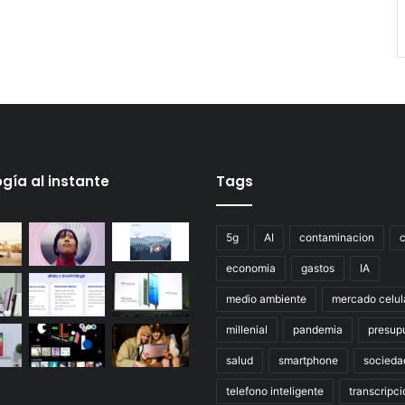
gía al instante
Tags
5g
AI
contaminacion
economia
gastos
IA
medio ambiente
mercado celul
millenial
pandemia
presup
salud
smartphone
socieda
telefono inteligente
transcripci