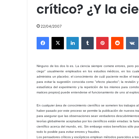
crítico? ¿Y la ci
22/04/2007
Facebook
X
LinkedIn
Tumblr
Pinterest
Reddit
Ninguno de los dos lo es. La ciencia siempre comete errores, pero po
ciego" usualmente empleados en los estudios médicos, en los cuale
administra un placebo; el conocimiento de cuál paciente recibe el tra
para evitar la sugestión conocida como "efecto placebo"; la revisión y c
estadística del experimento y la repetición de los mismos para corro
matices propios) puede entenderse el funcionamiento de uno al explorar
En cualquier área de conocimiento científico se someten los trabajos al 
haber pasado por este proceso se permite la publicación de nuevos trab
para asegurar que las observaciones sean verdaderos descubrimientos
teorías globalmente aceptadas por los científicos están erradas: la fama
científico acerca del mundo, etc. Sin embargo estos beneficios sólo pu
todo lo posible para evitar errores y fraudes.
Los pensadores críticos y escépticos emplean métodos parecidos a los 