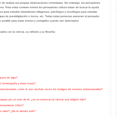
an de realizar sus propias observaciones controladas. Sin embargo, los pensadores
na. Para evitar cometer errores los pensadores críticos tratan de buscar la ayuda
cos para estudiar tratamientos milagrosos, psicólogos y neurólogos para estudiar
as de prestidigitación o trucos, etc. Todas estas personas asesoran al pensador
lo posible para evitar errores y corregirlos cuando son detectados.
nados con la ciencia, su método y su filosofía:
guros de algo?
al, homeopatía y otras cosas?
tencionadas, como lo son muchas veces los testigos de eventos sobrenaturales?
ptan por un acto de fe; ¿no es entonces la ciencia una religión más?
ensamiento crítico?
en valor? ¿No te sientes solo?