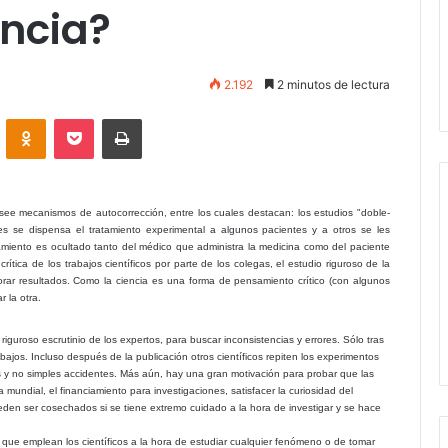
encia?
2.192
2 minutos de lectura
VKontakte
Odnoklassniki
Pocket
Imprimir
see mecanismos de autocorrección, entre los cuales destacan: los estudios "doble-
s se dispensa el tratamiento experimental a algunos pacientes y a otros se les
tamiento es ocultado tanto del médico que administra la medicina como del paciente
rítica de los trabajos científicos por parte de los colegas, el estudio riguroso de la
borar resultados. Como la ciencia es una forma de pensamiento crítico (con algunos
 la otra.
riguroso escrutinio de los expertos, para buscar inconsistencias y errores. Sólo tras
ajos. Incluso después de la publicación otros científicos repiten los experimentos
 y no simples accidentes. Más aún, hay una gran motivación para probar que las
 mundial, el financiamiento para investigaciones, satisfacer la curiosidad del
eden ser cosechados si se tiene extremo cuidado a la hora de investigar y se hace
que emplean los científicos a la hora de estudiar cualquier fenómeno o de tomar