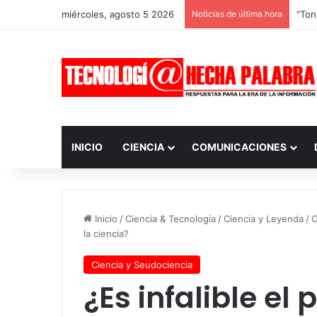
miércoles, agosto 5 2026
Noticias de última hora
INICIO
CIENCIA
COMUNICACIONES
Inicio
/
Ciencia & Tecnología
/
Ciencia y Leyenda
/
C
la ciencia?
Ciencia y Seudociencia
¿Es infalible e