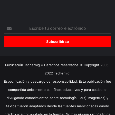
Escribe
tu
correo
electrónico
Publicación Tschernig ® Derechos reservados © Copyright 2005-
2022 Tschernig'
Especificación y descargo de responsabilidad: Esta publicación fue
compartida únicamente con fines educativos y para colaborar
divulgando conocimientos sobre tecnología. La(s) imagen(es) y
textos fueron adaptados desde las fuentes mencionadas dando
crédito al autor anotado en la fuente. No hay ningún propósito de