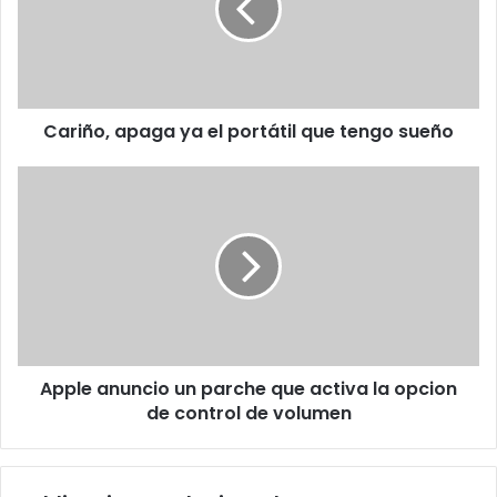
portátil
que
tengo
sueño
Cariño, apaga ya el portátil que tengo sueño
Apple
anuncio
un
parche
que
activa
la
opcion
de
Apple anuncio un parche que activa la opcion
control
de
de control de volumen
volumen