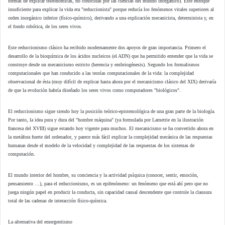
formas de explicar teleonómicas, no conocidas por las ciencias del mundo inorgánico). Este enfoque
insuficiente para explicar la vida era "reduccionista" porque reducía los fenómenos vitales superiores al
orden inorgánico inferior (físico-químico), derivando a una explicación mecanicista, determinista y, en
el fondo robótica, de los seres vivos.
Este reduccionismo clásico ha recibido modernamente dos apoyos de gran importancia. Primero el
desarrollo de la bioquímica de los ácidos nucleicos (el ADN) que ha permitido entender que la vida se
construye desde un mecanicismo estricto (herencia y embriogénesis). Segundo los formalismos
computacionales que han conducido a las teorías computacionales de la vida: la complejidad
observacional de ésta (muy difícil de explicar hasta ahora por el mecanicismo clásico del XIX) derivaría
de que la evolución habría diseñado los seres vivos como computadores "biológicos".
El reduccionismo sigue siendo hoy la posición teórico-epistemológica de una gran parte de la biología.
Por tanto, la idea pura y dura del "hombre máquina" (ya formulada por Lametrie en la ilustración
francesa del XVIII) sigue estando hoy vigente para muchos. El mecanicismo se ha convertido ahora en
la metáfora fuerte del ordenador, y parece más fácil explicar la complejidad mecánica de las respuestas
humanas desde el modelo de la velocidad y complejidad de las respuestas de los sistemas de
computación.
El mundo interior del hombre, su conciencia y la actividad psíquica (conocer, sentir, emoción,
pensamiento …), para el reduccionismo, es un epifenómeno: un fenómeno que está ahí pero que no
juega ningún papel en producir la conducta, sin capacidad causal descendente que controle la clausura
total de las cadenas de interacción físico-química.
La alternativa del emergentismo