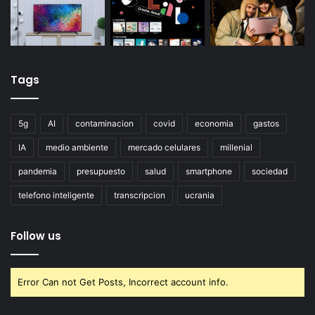
Tags
5g
AI
contaminacion
covid
economia
gastos
IA
medio ambiente
mercado celulares
millenial
pandemia
presupuesto
salud
smartphone
sociedad
telefono inteligente
transcripcion
ucrania
Follow us
Error Can not Get Posts, Incorrect account info.