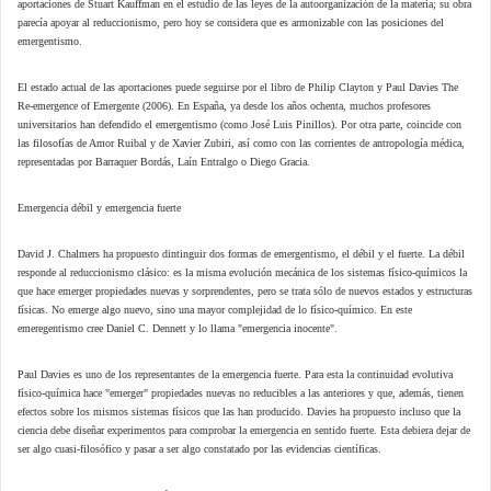
aportaciones de Stuart Kauffman en el estudio de las leyes de la autoorganización de la materia; su obra
parecía apoyar al reduccionismo, pero hoy se considera que es armonizable con las posiciones del
emergentismo.
El estado actual de las aportaciones puede seguirse por el libro de Philip Clayton y Paul Davies The
Re-emergence of Emergente (2006). En España, ya desde los años ochenta, muchos profesores
universitarios han defendido el emergentismo (como José Luis Pinillos). Por otra parte, coincide con
las filosofías de Amor Ruibal y de Xavier Zubiri, así como con las corrientes de antropología médica,
representadas por Barraquer Bordás, Laín Entralgo o Diego Gracia.
Emergencia débil y emergencia fuerte
David J. Chalmers ha propuesto dintinguir dos formas de emergentismo, el débil y el fuerte. La débil
responde al reduccionismo clásico: es la misma evolución mecánica de los sistemas físico-químicos la
que hace emerger propiedades nuevas y sorprendentes, pero se trata sólo de nuevos estados y estructuras
físicas. No emerge algo nuevo, sino una mayor complejidad de lo físico-químico. En este
emeregentismo cree Daniel C. Dennett y lo llama "emergencia inocente".
Paul Davies es uno de los representantes de la emergencia fuerte. Para esta la continuidad evolutiva
físico-química hace "emerger" propiedades nuevas no reducibles a las anteriores y que, además, tienen
efectos sobre los mismos sistemas físicos que las han producido. Davies ha propuesto incluso que la
ciencia debe diseñar experimentos para comprobar la emergencia en sentido fuerte. Esta debiera dejar de
ser algo cuasi-filosófico y pasar a ser algo constatado por las evidencias científicas.