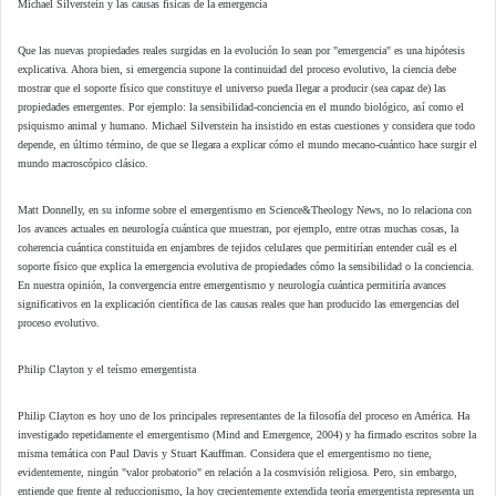
Michael Silverstein y las causas físicas de la emergencia
Que las nuevas propiedades reales surgidas en la evolución lo sean por "emergencia" es una hipótesis
explicativa. Ahora bien, si emergencia supone la continuidad del proceso evolutivo, la ciencia debe
mostrar que el soporte físico que constituye el universo pueda llegar a producir (sea capaz de) las
propiedades emergentes. Por ejemplo: la sensibilidad-conciencia en el mundo biológico, así como el
psiquismo animal y humano. Michael Silverstein ha insistido en estas cuestiones y considera que todo
depende, en último término, de que se llegara a explicar cómo el mundo mecano-cuántico hace surgir el
mundo macroscópico clásico.
Matt Donnelly, en su informe sobre el emergentismo en Science&Theology News, no lo relaciona con
los avances actuales en neurología cuántica que muestran, por ejemplo, entre otras muchas cosas, la
coherencia cuántica constituida en enjambres de tejidos celulares que permitirían entender cuál es el
soporte físico que explica la emergencia evolutiva de propiedades cómo la sensibilidad o la conciencia.
En nuestra opinión, la convergencia entre emergentismo y neurología cuántica permitiría avances
significativos en la explicación científica de las causas reales que han producido las emergencias del
proceso evolutivo.
Philip Clayton y el teísmo emergentista
Philip Clayton es hoy uno de los principales representantes de la filosofía del proceso en América. Ha
investigado repetidamente el emergentismo (Mind and Emergence, 2004) y ha firmado escritos sobre la
misma temática con Paul Davis y Stuart Kauffman. Considera que el emergentismo no tiene,
evidentemente, ningún "valor probatorio" en relación a la cosmvisión religiosa. Pero, sin embargo,
entiende que frente al reduccionismo, la hoy crecientemente extendida teoría emergentista representa un