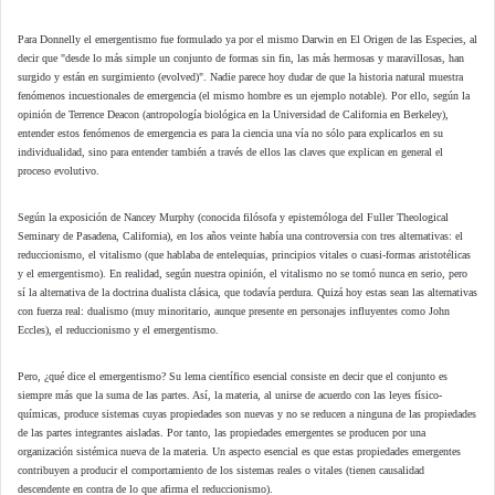
Para Donnelly el emergentismo fue formulado ya por el mismo Darwin en El Origen de las Especies, al
decir que "desde lo más simple un conjunto de formas sin fin, las más hermosas y maravillosas, han
surgido y están en surgimiento (evolved)". Nadie parece hoy dudar de que la historia natural muestra
fenómenos incuestionales de emergencia (el mismo hombre es un ejemplo notable). Por ello, según la
opinión de Terrence Deacon (antropología biológica en la Universidad de California en Berkeley),
entender estos fenómenos de emergencia es para la ciencia una vía no sólo para explicarlos en su
individualidad, sino para entender también a través de ellos las claves que explican en general el
proceso evolutivo.
Según la exposición de Nancey Murphy (conocida filósofa y epistemóloga del Fuller Theological
Seminary de Pasadena, California), en los años veinte había una controversia con tres alternativas: el
reduccionismo, el vitalismo (que hablaba de entelequias, principios vitales o cuasi-formas aristotélicas
y el emergentismo). En realidad, según nuestra opinión, el vitalismo no se tomó nunca en serio, pero
sí la alternativa de la doctrina dualista clásica, que todavía perdura. Quizá hoy estas sean las alternativas
con fuerza real: dualismo (muy minoritario, aunque presente en personajes influyentes como John
Eccles), el reduccionismo y el emergentismo.
Pero, ¿qué dice el emergentismo? Su lema científico esencial consiste en decir que el conjunto es
siempre más que la suma de las partes. Así, la materia, al unirse de acuerdo con las leyes físico-
químicas, produce sistemas cuyas propiedades son nuevas y no se reducen a ninguna de las propiedades
de las partes integrantes aisladas. Por tanto, las propiedades emergentes se producen por una
organización sistémica nueva de la materia. Un aspecto esencial es que estas propiedades emergentes
contribuyen a producir el comportamiento de los sistemas reales o vitales (tienen causalidad
descendente en contra de lo que afirma el reduccionismo).