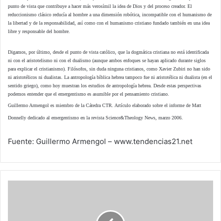
punto de vista que contribuye a hacer más verosímil la idea de Dios y del proceso creador. El
reduccionismo clásico reducía al hombre a una dimensión robótica, incompatible con el humanismo de
la libertad y de la responsabilidad, así como con el humanismo cristiano fundado también en una idea
libre y responsable del hombre.
Digamos, por último, desde el punto de vista católico, que la dogmática cristiana no está identificada
ni con el aristotelismo ni con el dualismo (aunque ambos enfoques se hayan aplicado durante siglos
para explicar el cristianismo). Filósofos, sin duda ninguna cristianos, como Xavier Zubiri no han sido
ni aristotélicos ni dualistas. La antropología bíblica hebrea tampoco fue ni aristotélica ni dualista (en el
sentido griego), como hoy muestran los estudios de antropología hebrea. Desde estas perspectivas
podemos entender que el emergentismo es asumible por el pensamiento cristiano.
Guillermo Armengol es miembro de la Cátedra CTR. Artículo elaborado sobre el informe de Matt
Donnelly dedicado al emergentismo en la revista Science&Theology News, marzo 2006.
Fuente: Guillermo Armengol – www.tendencias21.net
Cariño,
apaga
ya
el