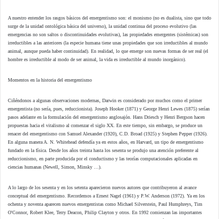
A nuestro entender los rasgos básicos del emergentismo son: el monismo (no es dualista, sino que todo
surge de la unidad ontológica básica del universo), la unidad continua del proceso evolutivo (las
emergencias no son saltos o discontinuidades evolutivas), las propiedades emergentes (sistémicas) son
irreductibles a las anteriores (la especie humana tiene unas propiedades que son irreductibles al mundo
animal, aunque pueda haber continuidad). En realidad, lo que emerge son nuevas formas de ser real (el
hombre es irreductible al modo de ser animal, la vida es irreductible al mundo inorgánico).
Momentos en la historia del emergentismo
Ciñéndonos a algunas observaciones modernas, Darwin es considerado por muchos como el primer
emergentista (no sería, pues, reduccionista). Joseph Hooker (1871) y George Henri Lewes (1875) serían
pasos adelante en la formulación del emergentismo anglosajón. Hans Driesch y Henri Bergson hacen
propuestas hacia el vitalismo al comenzar el siglo XX. En este tiempo, sin embargo, se produce un
renacer del emergentismo con Samuel Alexander (1920), C.D. Broad (1925) y Stephen Pepper (1926).
En alguna manera A. N. Whitehead defendía ya en estos años, en Harvard, un tipo de emergentismo
fundado en la física. Desde los años treinta hasta los sesenta se produjo una atención preferente al
reduccionismo, en parte producida por el conductismo y las teorías computacionales aplicadas en
ciencias humanas (Newell, Simon, Minsky …).
A lo largo de los sesenta y en los setenta aparecieron nuevos autores que contribuyeron al avance
conceptual del emergentismo. Recordemos a Ernest Nagel (1961) y P.W. Anderson (1972). Ya en los
ochenta y noventa aparecen nuevos emergentistas como Michael Silverstein, Paul Humphreys, Tim
O'Connor, Robert Klee, Terry Deacon, Philip Clayton y otros. En 1992 comienzan las importantes