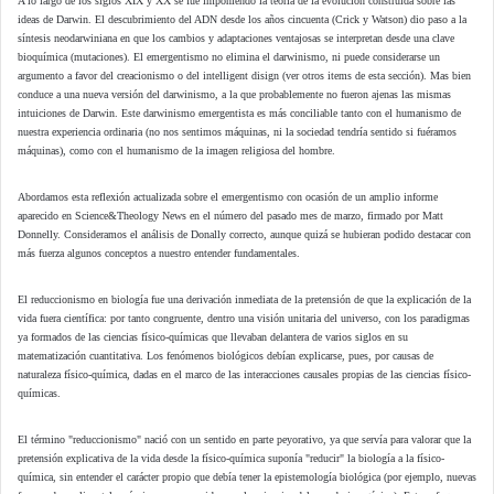
A lo largo de los siglos XIX y XX se fue imponiendo la teoría de la evolución construida sobre las
ideas de Darwin. El descubrimiento del ADN desde los años cincuenta (Crick y Watson) dio paso a la
síntesis neodarwiniana en que los cambios y adaptaciones ventajosas se interpretan desde una clave
bioquímica (mutaciones). El emergentismo no elimina el darwinismo, ni puede considerarse un
argumento a favor del creacionismo o del intelligent disign (ver otros items de esta sección). Mas bien
conduce a una nueva versión del darwinismo, a la que probablemente no fueron ajenas las mismas
intuiciones de Darwin. Este darwinismo emergentista es más conciliable tanto con el humanismo de
nuestra experiencia ordinaria (no nos sentimos máquinas, ni la sociedad tendría sentido si fuéramos
máquinas), como con el humanismo de la imagen religiosa del hombre.
Abordamos esta reflexión actualizada sobre el emergentismo con ocasión de un amplio informe
aparecido en Science&Theology News en el número del pasado mes de marzo, firmado por Matt
Donnelly. Consideramos el análisis de Donally correcto, aunque quizá se hubieran podido destacar con
más fuerza algunos conceptos a nuestro entender fundamentales.
El reduccionismo en biología fue una derivación inmediata de la pretensión de que la explicación de la
vida fuera científica: por tanto congruente, dentro una visión unitaria del universo, con los paradigmas
ya formados de las ciencias físico-químicas que llevaban delantera de varios siglos en su
matematización cuantitativa. Los fenómenos biológicos debían explicarse, pues, por causas de
naturaleza físico-química, dadas en el marco de las interacciones causales propias de las ciencias físico-
químicas.
El término "reduccionismo" nació con un sentido en parte peyorativo, ya que servía para valorar que la
pretensión explicativa de la vida desde la físico-química suponía "reducir" la biología a la físico-
química, sin entender el carácter propio que debía tener la epistemología biológica (por ejemplo, nuevas