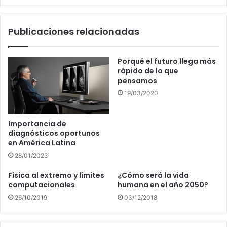
en
el
Publicaciones relacionadas
Astro
Rey
Porqué el futuro llega más
rápido de lo que
pensamos
19/03/2020
Importancia de
diagnósticos oportunos
en América Latina
28/01/2023
Física al extremo y límites
¿Cómo será la vida
computacionales
humana en el año 2050?
26/10/2019
03/12/2018