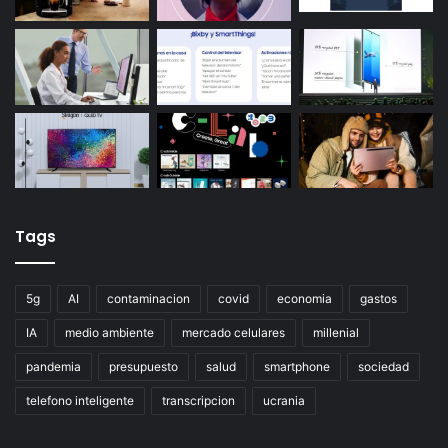
Tags
5g
AI
contaminacion
covid
economia
gastos
IA
medio ambiente
mercado celulares
millenial
pandemia
presupuesto
salud
smartphone
sociedad
telefono inteligente
transcripcion
ucrania