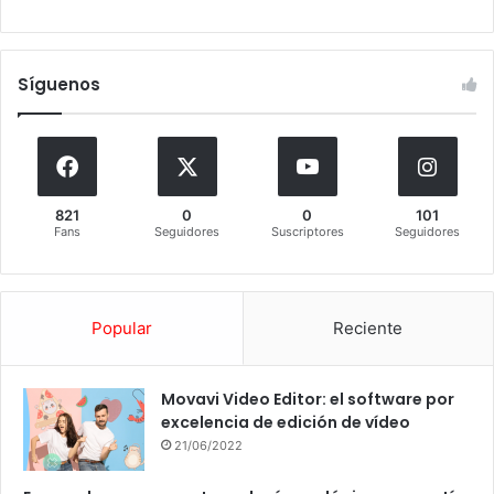
Síguenos
821
0
0
101
Fans
Seguidores
Suscriptores
Seguidores
Popular
Reciente
Movavi Video Editor: el software por
excelencia de edición de vídeo
21/06/2022