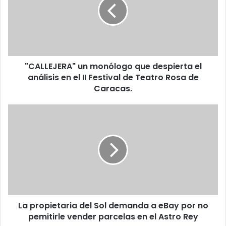
que
despierta
el
análisis
en
el
"CALLEJERA" un monólogo que despierta el
II
Festival
análisis en el II Festival de Teatro Rosa de
de
Caracas.
Teatro
Rosa
La
de
propietaria
Caracas.
del
Sol
demanda
a
eBay
por
no
La propietaria del Sol demanda a eBay por no
pemitirle
vender
pemitirle vender parcelas en el Astro Rey
parcelas