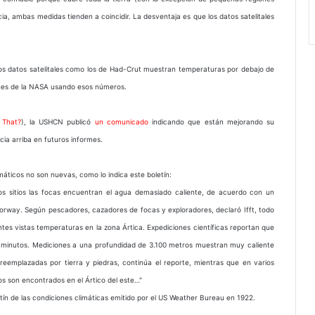
a, ambas medidas tienden a coincidir. La desventaja es que los datos satelitales
los datos satelitales como los de Had-Crut muestran temperaturas por debajo de
iones de la NASA usando esos números.
 That?
), la USHCN publicó
un comunicado
indicando que están mejorando su
cia arriba en futuros informes.
áticos no son nuevas, como lo indica este boletín:
nos sitios las focas encuentran el agua demasiado caliente, de acuerdo con un
Norway. Según pescadores, cazadores de focas y exploradores, declaró Ifft, todo
tes vistas temperaturas en la zona Ártica. Expediciones científicas reportan que
29 minutos. Mediciones a una profundidad de 3.100 metros muestran muy caliente
reemplazadas por tierra y piedras, continúa el reporte, mientras que en varios
s son encontrados en el Ártico del este…"
tín de las condiciones climáticas emitido por el US Weather Bureau en 1922.