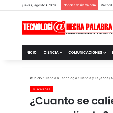
jueves, agosto 6 2026
Noticias de última hora
Récord 
INICIO
CIENCIA
COMUNICACIONES
Inicio
/
Ciencia & Tecnología
/
Ciencia y Leyenda
/
M
Miscelánea
¿Cuanto se calie