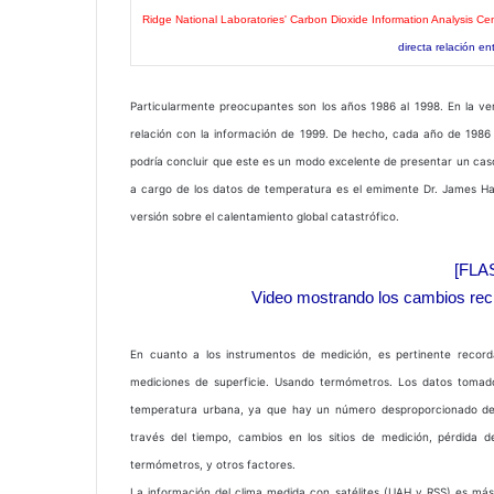
Ridge National Laboratories' Carbon Dioxide Information Analysis Cen
directa relación en
Particularmente preocupantes son los años 1986 al 1998. En la ve
relación con la información de 1999. De hecho, cada año de 1986 
podría concluir que este es un modo excelente de presentar un cas
a cargo de los datos de temperatura es el emimente Dr. James Hans
versión sobre el calentamiento global catastrófico.
[FLA
Video mostrando los cambios reci
En cuanto a los instrumentos de medición, es pertinente reco
mediciones de superficie. Usando termómetros. Los datos tomado
temperatura urbana, ya que hay un número desproporcionado de 
través del tiempo, cambios en los sitios de medición, pérdida 
termómetros, y otros factores.
La información del clima medida con satélites (UAH y RSS) es más