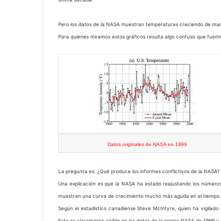
Pero los datos de la NASA muestran temperaturas creciendo de man
Para quienes miramos estos gráficos resulta algo confuso que fuent
Datos originales de NASA en 1999
La pregunta es: ¿Qué produce los informes conflictivos de la NASA?
Una explicación es que la NASA ha estado reajustando los números r
muestran una curva de crecimiento mucho más aguda en el tiempo.
Según el estadístico canadiense Steve McIntyre, quien ha vigilado
Esto es claramente visible en los datos de la propia NASA de 1999 y