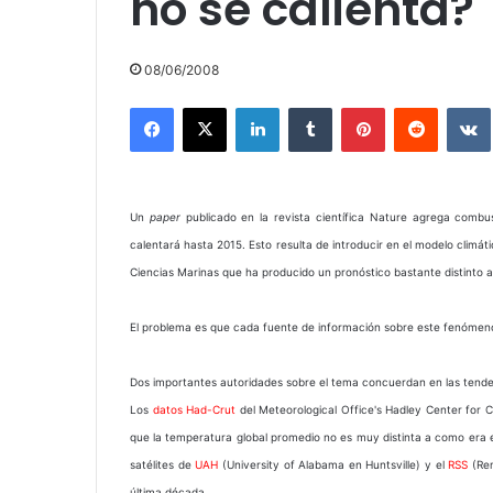
no se calienta?
08/06/2008
Facebook
X
LinkedIn
Tumblr
Pinterest
Reddit
Un
paper
publicado en la revista científica Nature agrega combust
calentará hasta 2015. Esto resulta de introducir en el modelo climátic
Ciencias Marinas que ha producido un pronóstico bastante distinto 
El problema es que cada fuente de información sobre este fenómeno
Dos importantes autoridades sobre el tema concuerdan en las tende
Los
datos Had-Crut
del Meteorological Office's Hadley Center for 
que la temperatura global promedio no es muy distinta a como era e
satélites de
UAH
(University of Alabama en Huntsville) y el
RSS
(Rem
última década.