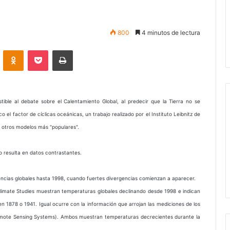
800
4 minutos de lectura
VKontakte
Odnoklassniki
Pocket
Imprimir
ible al debate sobre el Calentamiento Global, al predecir que la Tierra no se
o el factor de cíclicas oceánicas, un trabajo realizado por el Instituto Leibnitz de
a otros modelos más "populares".
 resulta en datos contrastantes.
ncias globales hasta 1998, cuando fuertes divergencias comienzan a aparecer.
Climate Studies muestran temperaturas globales declinando desde 1998 e indican
n 1878 o 1941. Igual ocurre con la información que arrojan las mediciones de los
ote Sensing Systems). Ambos muestran temperaturas decrecientes durante la