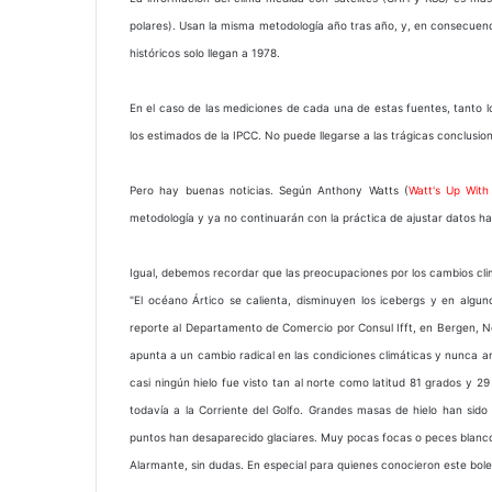
polares). Usan la misma metodología año tras año, y, en consecuenci
históricos solo llegan a 1978.
En el caso de las mediciones de cada una de estas fuentes, tanto 
los estimados de la IPCC. No puede llegarse a las trágicas conclus
Pero hay buenas noticias. Según Anthony Watts (
Watt's Up With
metodología y ya no continuarán con la práctica de ajustar datos ha
Igual, debemos recordar que las preocupaciones por los cambios clim
"El océano Ártico se calienta, disminuyen los icebergs y en algu
reporte al Departamento de Comercio por Consul
Ifft, en Bergen, 
apunta a un cambio radical en las condiciones climáticas y nunca an
casi ningún hielo fue visto tan al norte como latitud 81 grados y 
todavía a la Corriente del Golfo. Grandes masas de hielo han sido 
puntos han desaparecido glaciares. Muy pocas focas o peces blanco
Alarmante, sin dudas. En especial para quienes conocieron este bole