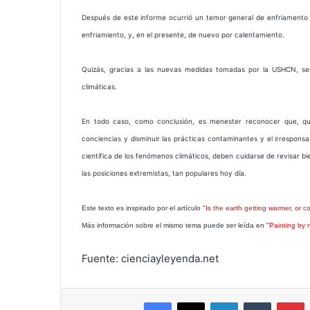
Después de este informe ocurrió un temor general de enfriamento 
enfriamiento, y, en el presente, de nuevo por calentamiento.
Quizás, gracias a las nuevas medidas tomadas por la USHCN, se
climáticas.
En todo caso, como conclusión, es menester reconocer que, quiz
conciencias y disminuir las prácticas contaminantes y el irrespons
científica de los fenómenos climáticos, deben cuidarse de revisar bie
las posiciones extremistas, tan populares hoy día.
Este texto es inspirado por el artículo "
Is the earth getting warmer, or c
Más información sobre el mismo tema puede ser leída en "
Painting by 
Fuente: cienciayleyenda.net
Facebook
X
LinkedIn
Tumblr
P