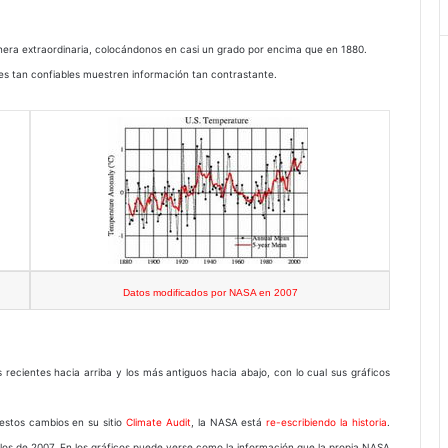
era extraordinaria, colocándonos en casi un grado por encima que en 1880.
es tan confiables muestren información tan contrastante.
Datos modificados por NASA en 2007
ecientes hacia arriba y los más antiguos hacia abajo, con lo cual sus gráficos
 estos cambios en su sitio
Climate Audit
, la NASA está
re-escribiendo la historia
.
 los de 2007. En los gráficos puede verse como la información que la propia NASA