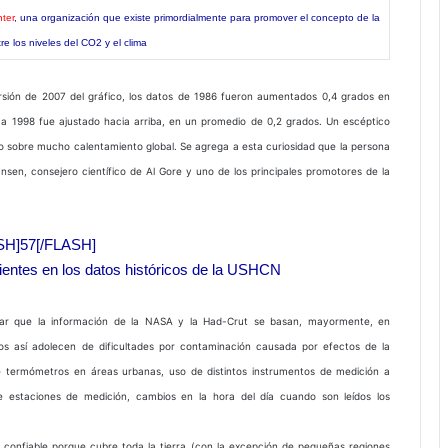
ter
, una organización que existe primordialmente para promover el concepto de la
tre los niveles del CO2 y el clima
rsión de 2007 del gráfico, los datos de 1986 fueron aumentados 0,4 grados en
a 1998 fue ajustado hacia arriba, en un promedio de 0,2 grados. Un escéptico
o sobre mucho calentamiento global. Se agrega a esta curiosidad que la persona
en, consejero científico de Al Gore y uno de los principales promotores de la
SH]57[/FLASH]
entes en los datos históricos de la USHCN
rdar que la información de la NASA y la Had-Crut se basan, mayormente, en
s así adolecen de dificultades por contaminación causada por efectos de la
termómetros en áreas urbanas, uso de distintos instrumentos de medición a
de estaciones de medición, cambios en la hora del día cuando son leídos los
 confiable porque cubre toda la tierra (con la excepción de pequeñas regiones