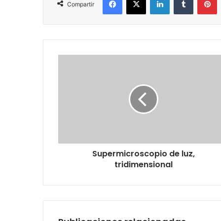
Compartir
Supermicroscopio
de
luz,
tridimensional
Supermicroscopio de luz,
tridimensional