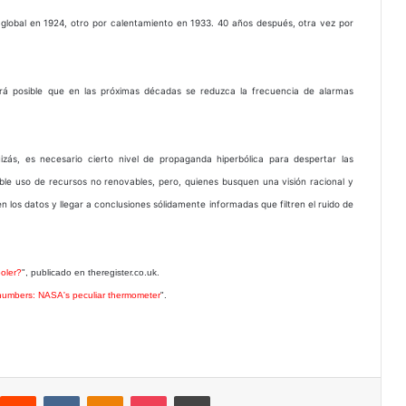
global en 1924, otro por calentamiento en 1933. 40 años después, otra vez por
rá posible que en las próximas décadas se reduzca la frecuencia de alarmas
ás, es necesario cierto nivel de propaganda hiperbólica para despertar las
able uso de recursos no renovables, pero, quienes busquen una visión racional y
n los datos y llegar a conclusiones sólidamente informadas que filtren el ruido de
ooler?
", publicado en theregister.co.uk.
numbers: NASA's peculiar thermometer
".
interest
Reddit
VKontakte
Odnoklassniki
Pocket
Imprimir