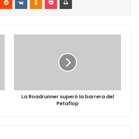
La
Roadrunner
superó
la
barrera
del
Petaflop
La Roadrunner superó la barrera del
Petaflop