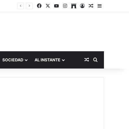
Facebook
X
YouTube
Instagram
Archive
Acceso
Publicación al a
Barra lateral
Publicación al aza
Buscar por
SOCIEDAD
AL INSTANTE