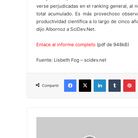
verse perjudicadas en el ranking general, al n
total acumulado. Es más provechoso observ
productividad científica a lo largo de cinco 
dijo Albornoz a SciDev.Net.
Enlace al informe completo
(pdf de 948kB)
Fuente: Lisbeth Fog – scidev.net
Facebook
X
LinkedIn
Tumblr
P
Compartir
No
hay
que