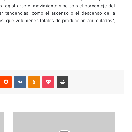
o registrarse el movimiento sino sólo el porcentaje del
ar tendencias, como el ascenso o el descenso de la
años, que volúmenes totales de producción acumulados",
interest
Reddit
VKontakte
Odnoklassniki
Pocket
Imprimir
Maxepa,
nueva
imagen