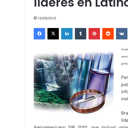
líderes en Lati
13/06/2010
Facebook
X
LinkedIn
Tumblr
Pinterest
Reddit
Cuat
cien
junio
Per
pub
inf
ins
Bra
líd
Iberoamericano SIR 2010, que incluyó univ