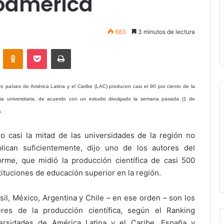
noamérica
683
3 minutos de lectura
VKontakte
Odnoklassniki
Pocket
Imprimir
ro países de América Latina y el Caribe (LAC) producen casi el 90 por ciento de la
cia universitaria, de acuerdo con un estudio divulgado la semana pasada (1 de
).
o casi la mitad de las universidades de la región no
lican suficientemente, dijo uno de los autores del
orme, que midió la producción científica de casi 500
tituciones de educación superior en la región.
sil, México, Argentina y Chile – en ese orden – son los
eres de la producción científica, según el Ranking
ersidades de América Latina y el Caribe, España y