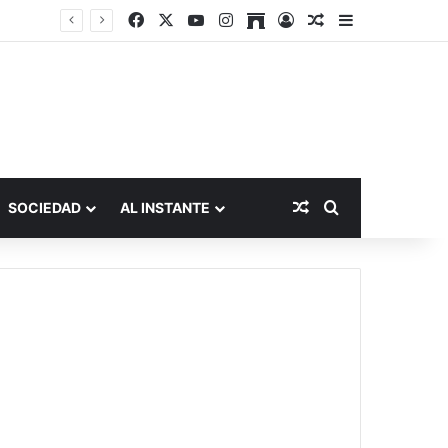
Facebook
X
YouTube
Instagram
Archive
Acceso
Publicación al a
Barra lateral
Publicación al aza
Buscar por
SOCIEDAD
AL INSTANTE