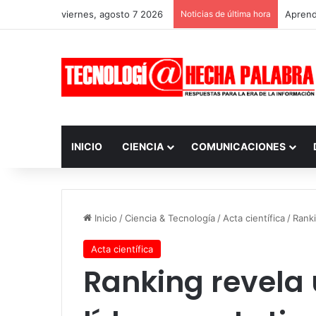
viernes, agosto 7 2026
Noticias de última hora
Aprendi
INICIO
CIENCIA
COMUNICACIONES
Inicio
/
Ciencia & Tecnología
/
Acta científica
/
Ranki
Acta científica
Ranking revela