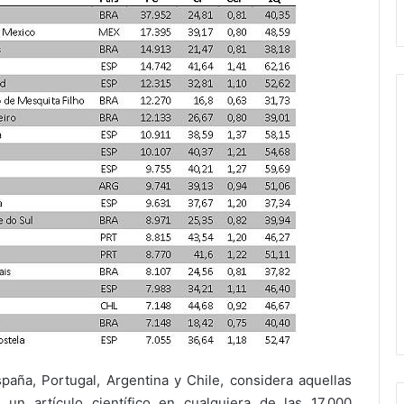
spaña, Portugal, Argentina y Chile, considera aquellas
un artículo científico en cualquiera de las 17.000