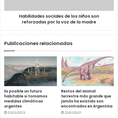
por
la
Habilidades sociales de los niños son
voz
de
reforzadas por la voz de la madre
la
madre
Publicaciones relacionadas
Es posible un futuro
Restos del animal
habitable si tomamos
terrestre más grande que
medidas climáticas
jamás ha existido son
urgentes
encontrados en Argentina
21/03/2023
22/01/2021