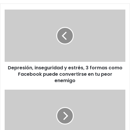
Depresión,
inseguridad
y
estrés,
3
formas
como
Facebook
puede
Depresión, inseguridad y estrés, 3 formas como
convertirse
en
Facebook puede convertirse en tu peor
tu
enemigo
peor
enemigo
Habilidades
sociales
de
los
niños
son
reforzadas