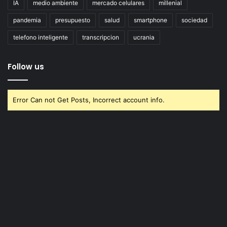
IA
medio ambiente
mercado celulares
millenial
pandemia
presupuesto
salud
smartphone
sociedad
telefono inteligente
transcripcion
ucrania
Follow us
Error Can not Get Posts, Incorrect account info.