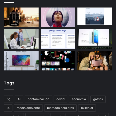
Tags
5g
AI
contaminacion
covid
economia
gastos
IA
medio ambiente
mercado celulares
millenial