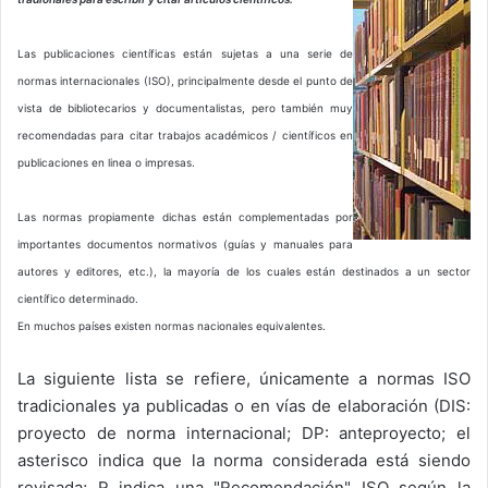
Las publicaciones científicas están sujetas a una serie de
normas internacionales (ISO), principalmente desde el punto de
vista de bibliotecarios y documentalistas, pero también muy
recomendadas para citar trabajos académicos / científicos en
publicaciones en linea o impresas.
Las normas propiamente dichas están complementadas por
importantes documentos normativos (guías y manuales para
autores y editores, etc.), la mayoría de los cuales están destinados a un sector
científico determinado.
En muchos países existen normas nacionales equivalentes.
La siguiente lista se refiere, únicamente a normas ISO
tradicionales ya publicadas o en vías de elaboración (DIS:
proyecto de norma internacional; DP: anteproyecto; el
asterisco indica que la norma considerada está siendo
revisada; R indica una "Recomendación" ISO según la