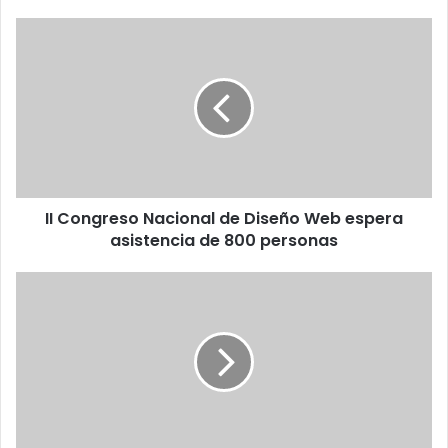
II
Congreso
Nacional
de
Diseño
Web
espera
asistencia
de
II Congreso Nacional de Diseño Web espera
800
personas
asistencia de 800 personas
Normas
relativas
a
las
publicaciones
científicas
en
internet