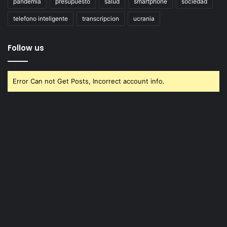
pandemia
presupuesto
salud
smartphone
sociedad
telefono inteligente
transcripcion
ucrania
Follow us
Error Can not Get Posts, Incorrect account info.