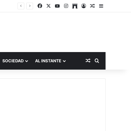
Facebook
X
YouTube
Instagram
Archive
Acceso
Publicación al a
Barra lateral
Publicación al aza
Buscar por
SOCIEDAD
AL INSTANTE