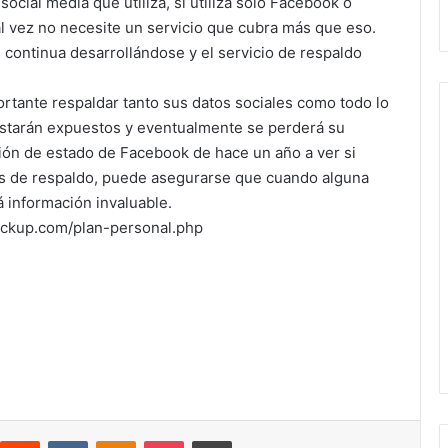
ocial media que utiliza, si utiliza solo Facebook o
al vez no necesite un servicio que cubra más que eso.
l continua desarrollándose y el servicio de respaldo
rtante respaldar tanto sus datos sociales como todo lo
starán expuestos y eventualmente se perderá su
ción de estado de Facebook de hace un año a ver si
ios de respaldo, puede asegurarse que cuando alguna
 información invaluable.
backup.com/plan-personal.php
interest
Reddit
VKontakte
Odnoklassniki
Pocket
Imprimir