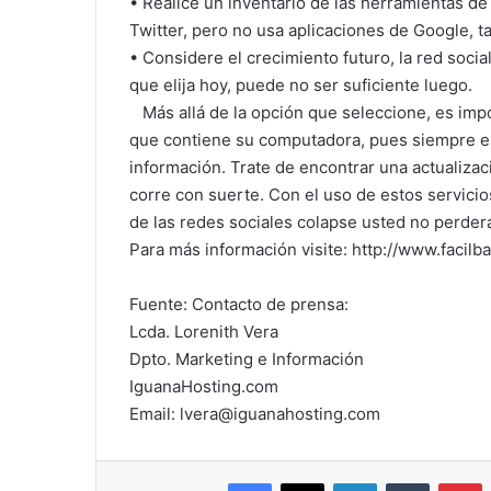
•
Realice un inventario de las herramientas de s
Twitter, pero no usa aplicaciones de Google, t
•
Considere el crecimiento futuro, la red socia
que elija hoy, puede no ser suficiente luego.
Más allá de la opción que seleccione, es impo
que contiene su computadora, pues siempre e
información. Trate de encontrar una actualiza
corre con suerte. Con el uso de estos servic
de las redes sociales colapse usted no perderá
Para más información visite: http://www.facil
Fuente: Contacto de prensa:
Lcda. Lorenith Vera
Dpto. Marketing e Información
IguanaHosting.com
Email:
lvera@iguanahosting.com
Facebook
X
LinkedIn
Tumblr
P