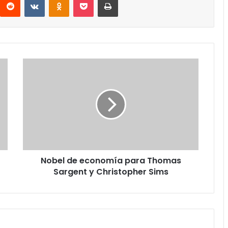
Nobel
de
economía
para
Thomas
Sargent
y
Christopher
Sims
Nobel de economía para Thomas
Sargent y Christopher Sims