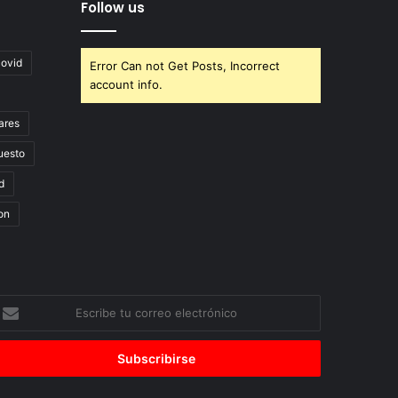
Follow us
covid
Error Can not Get Posts, Incorrect
account info.
ares
uesto
d
on
scribe
u
orreo
lectrónico