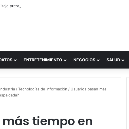
zaje presencial vs. por internet
DATOS
ENTRETENIMIENTO
NEGOCIOS
SALUD
ndustria
/
Tecnologías de Información
/
Usuarios pasan más
espaldada?
 más tiempo en