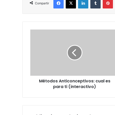
Compartir
Métodos
Anticonceptivos:
cual
es
para
ti
(interactivo)
Métodos Anticonceptivos: cual es
para ti (interactivo)