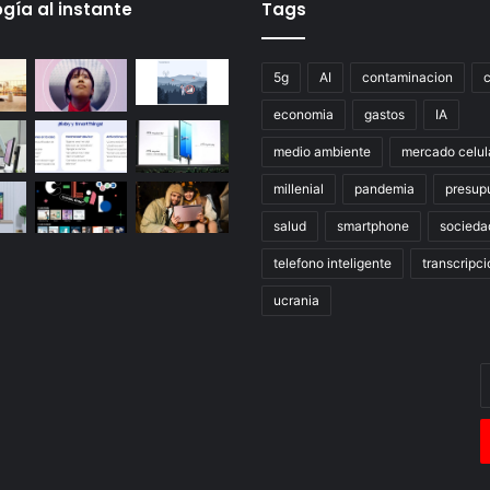
gía al instante
Tags
5g
AI
contaminacion
economia
gastos
IA
medio ambiente
mercado celul
millenial
pandemia
presup
salud
smartphone
socieda
telefono inteligente
transcripci
ucrania
E
t
c
e