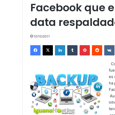
Facebook que en
data respaldad
10/10/2011
Facebook
X
LinkedIn
Tumblr
Pinterest
Reddit
Con
fue
es 
ha 
Fac
Aun
inh
ten