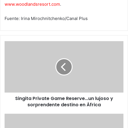
www.woodlandsresort.com
.
Fuente: Irina Mirochnitchenko/Canal Plus
Singita
Private
Game
Reserve...un
lujoso
y
sorprendente
destino
en
Singita Private Game Reserve...un lujoso y
África
sorprendente destino en África
La
Resistencia