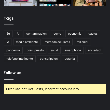
Tags
5g
AI
contaminacion
covid
economia
gastos
IA
medio ambiente
mercado celulares
millenial
pandemia
presupuesto
salud
smartphone
sociedad
telefono inteligente
transcripcion
ucrania
Follow us
Error Can not Get Posts, Incorrect account info.