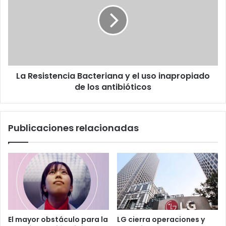
Bacteriana
y
el
uso
inapropiado
de
los
La Resistencia Bacteriana y el uso inapropiado
antibióticos
de los antibióticos
Publicaciones relacionadas
El mayor obstáculo para la
LG cierra operaciones y