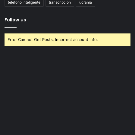
telefono inteligente
transcripcion
ucrania
Follow us
Error Can not Get Posts, Incorrect account info.