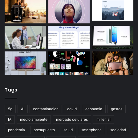
Tags
5g
AI
contaminacion
covid
economia
gastos
IA
medio ambiente
mercado celulares
millenial
pandemia
presupuesto
salud
smartphone
sociedad