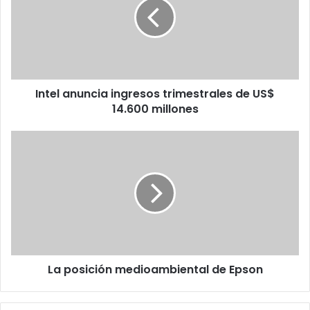
trimestrales
de
US$
14.600
millones
Intel anuncia ingresos trimestrales de US$
14.600 millones
La
posición
medioambiental
de
Epson
La posición medioambiental de Epson