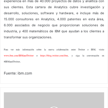
experiencia en más de 40.000 proyectos de datos y analítica con
sus clientes. Esta cartera de Analytics cubre investigación y
desarrollo, soluciones, software y hardware, e incluye más de
15.000 consultores en Analytics, 4.000 patentes en esta área,
6.000 asociados de negocio que proporcionan soluciones de
industria, y 400 matemáticos de IBM que ayudan a los clientes a
transformar sus organizaciones.
Para ver más información sobre la nueva colaboración entre Twitter e IBM, visite
www.ibm.com/IBMandTwitter
o
https://blog.twitter.com/ibm
, y siga la conversación en
.
#IBMandTwitter
Fuente: ibm.com
Intel
anuncia
ingresos