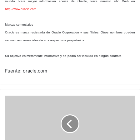
mundo. Para mayor información acerca de Oracle, visite nuestro sitio Web en
http://www.oracle.com
.
Marcas comerciales
Oracle es marca registrada de Oracle Corporation y sus filiales. Otros nombres pueden
ser marcas comerciales de sus respectivos propietarios.
Su objetivo es meramente informativo y no podrá ser incluido en ningún contrato.
Fuente: oracle.com
Movistar
multada
con
medio
millon
de
dólares