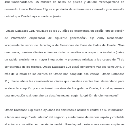
400 funcionalidades, 15 millones de horas de prueba y 36.000 meses/persona de
desarrollo, Oracle Database 11g es el producto de software más innovador y de más alta
calidad que Oracle haya anunciado jamás.
"Oracle Database 11g, resultado de los 30 años de experiencia en diseño, ofrece gestión
de información empresarial, de siguiente generación", dijo Andy Mendelsohn,
vicepresidente sénior de Tecnología de Servidores de Base de Datos de Oracle. "Más
que nunca, nuestros clientes enfrentan distintos desafíos con respecto a los datos (data):
un rápido crecimiento s, mayor integración y presiones relativas a los costos de TI de
conectividad de los mismos. Oracle Database 10g utilizó por primera vez grid computing, y
más de la mitad de los clientes de Oracle han adoptado esa versión. Oracle Database
11g ofrece ahora las características claves que nuestros clientes han demandado para
acelerar la adopción y el crecimiento masivos de los grids de Oracle; lo cual representa
una innovación real, que aborda desafíos reales, según la opinión de clientes reales".
Oracle Database 11g puede ayudar a las empresas a asumir el control de su información,
a tener una mejor "vista interna" del negocio y a adaptarse de manera rápida y confiable
al entorno competitivo en constante cambio. Para lograrlo, esta nueva versión amplía las