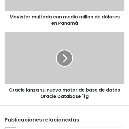
en
Panamá
Movistar multada con medio millon de dólares
en Panamá
Oracle
lanza
su
nuevo
motor
de
base
de
datos
Oracle lanza su nuevo motor de base de datos
Oracle
Database
Oracle Database 11g
11g
Publicaciones relacionadas