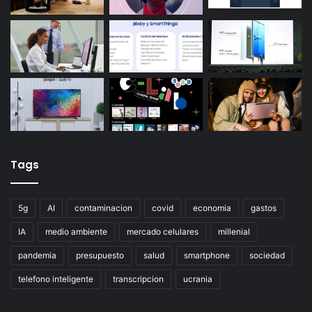
Tags
5g
AI
contaminacion
covid
economia
gastos
IA
medio ambiente
mercado celulares
millenial
pandemia
presupuesto
salud
smartphone
sociedad
telefono inteligente
transcripcion
ucrania