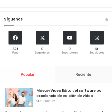
Síguenos
821
0
0
101
Fans
Seguidores
Suscriptores
Seguidores
Popular
Reciente
Movavi Video Editor: el software por
excelencia de edición de vídeo
21/06/2022