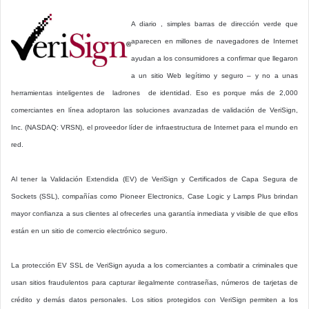
A diario , simples barras de dirección verde que
aparecen en millones de navegadores de Internet
ayudan a los consumidores a confirmar que llegaron
a un sitio Web legítimo y seguro – y no a unas
herramientas inteligentes de ladrones de identidad. Eso es porque más de 2,000
comerciantes en línea adoptaron las soluciones avanzadas de validación de VeriSign,
Inc. (NASDAQ: VRSN), el proveedor líder de infraestructura de Internet para el mundo en
red.
Al tener la Validación Extendida (EV) de VeriSign y Certificados de Capa Segura de
Sockets (SSL), compañías como Pioneer Electronics, Case Logic y Lamps Plus brindan
mayor confianza a sus clientes al ofrecerles una garantía inmediata y visible de que ellos
están en un sitio de comercio electrónico seguro.
La protección EV SSL de VeriSign ayuda a los comerciantes a combatir a criminales que
usan sitios fraudulentos para capturar ilegalmente contraseñas, números de tarjetas de
crédito y demás datos personales. Los sitios protegidos con VeriSign permiten a los