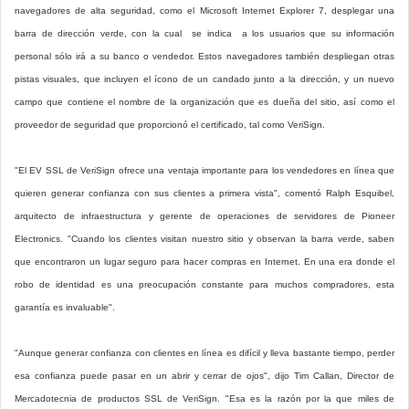
navegadores de alta seguridad, como el Microsoft Internet Explorer 7, desplegar una
barra de dirección verde, con la cual se indica a los usuarios que su información
personal sólo irá a su banco o vendedor. Estos navegadores también despliegan otras
pistas visuales, que incluyen el ícono de un candado junto a la dirección, y un nuevo
campo que contiene el nombre de la organización que es dueña del sitio, así como el
proveedor de seguridad que proporcionó el certificado, tal como VeriSign.
"El EV SSL de VeriSign ofrece una ventaja importante para los vendedores en línea que
quieren generar confianza con sus clientes a primera vista", comentó Ralph Esquibel,
arquitecto de infraestructura y gerente de operaciones de servidores de Pioneer
Electronics. "Cuando los clientes visitan nuestro sitio y observan la barra verde, saben
que encontraron un lugar seguro para hacer compras en Internet. En una era donde el
robo de identidad es una preocupación constante para muchos compradores, esta
garantía es invaluable".
"Aunque generar confianza con clientes en línea es difícil y lleva bastante tiempo, perder
esa confianza puede pasar en un abrir y cerrar de ojos", dijo Tim Callan, Director de
Mercadotecnia de productos SSL de VeriSign. "Esa es la razón por la que miles de