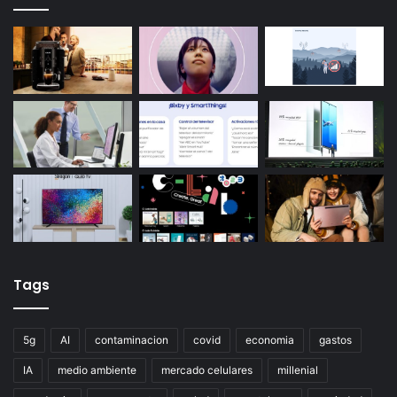
Tags
5g
AI
contaminacion
covid
economia
gastos
IA
medio ambiente
mercado celulares
millenial