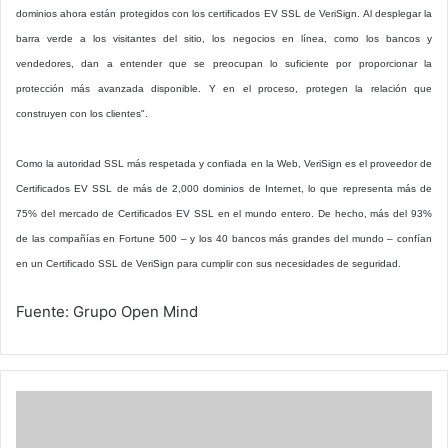
dominios ahora están protegidos con los certificados EV SSL de VeriSign. Al desplegar la
barra verde a los visitantes del sitio, los negocios en línea, como los bancos y
vendedores, dan a entender que se preocupan lo suficiente por proporcionar la
protección más avanzada disponible. Y en el proceso, protegen la relación que
construyen con los clientes".
Como la autoridad SSL más respetada y confiada en la Web, VeriSign es el proveedor de
Certificados EV SSL de más de 2,000 dominios de Internet, lo que representa más de
75% del mercado de Certificados EV SSL en el mundo entero. De hecho, más del 93%
de las compañías en Fortune 500 – y los 40 bancos más grandes del mundo – confían
en un Certificado SSL de VeriSign para cumplir con sus necesidades de seguridad.
Fuente: Grupo Open Mind
Ministra
Socorro
Hernández