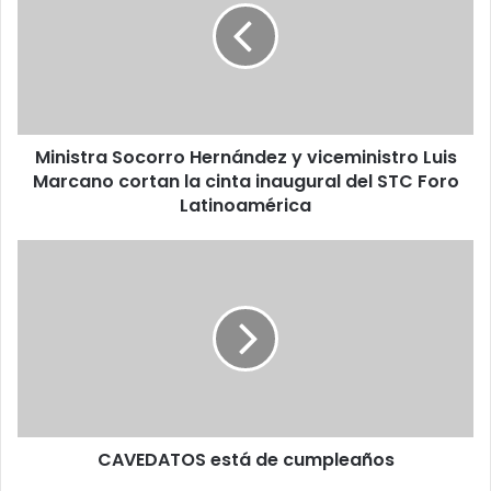
y
viceministro
Luis
Marcano
cortan
la
Ministra Socorro Hernández y viceministro Luis
cinta
inaugural
Marcano cortan la cinta inaugural del STC Foro
del
Latinoamérica
STC
Foro
CAVEDATOS
Latinoamérica
está
de
cumpleaños
CAVEDATOS está de cumpleaños