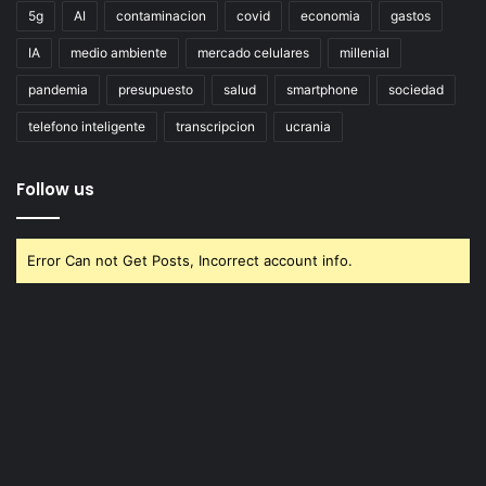
5g
AI
contaminacion
covid
economia
gastos
IA
medio ambiente
mercado celulares
millenial
pandemia
presupuesto
salud
smartphone
sociedad
telefono inteligente
transcripcion
ucrania
Follow us
Error Can not Get Posts, Incorrect account info.