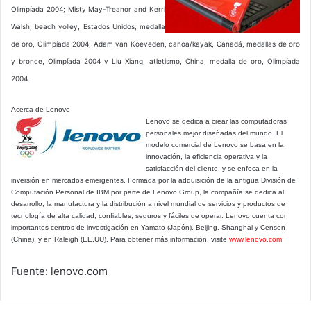
Olimpíada 2004; Misty May-Treanor and Kerri
Walsh, beach volley, Estados Unidos, medalla
de oro, Olimpíada 2004; Adam van Koeveden, canoa/kayak, Canadá, medallas de oro
y bronce, Olimpíada 2004 y Liu Xiang, atletismo, China, medalla de oro, Olimpíada
2004.
Acerca de Lenovo
Lenovo se dedica a crear las computadoras
personales mejor diseñadas del mundo. El
modelo comercial de Lenovo se basa en la
innovación, la eficiencia operativa y la
satisfacción del cliente, y se enfoca en la
inversión en mercados emergentes. Formada por la adquisición de la antigua División de
Computación Personal de IBM por parte de Lenovo Group, la compañía se dedica al
desarrollo, la manufactura y la distribución a nivel mundial de servicios y productos de
tecnología de alta calidad, confiables, seguros y fáciles de operar. Lenovo cuenta con
importantes centros de investigación en Yamato (Japón), Beijing, Shanghai y Censen
(China); y en Raleigh (EE.UU). Para obtener más información, visite
www.lenovo.com
Fuente: lenovo.com