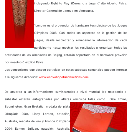
incluyendo Right to Play (Derecho a Jugar)," dijo Alberto Paiva,
Director General de Lenovo en Venezuela.
"Lenovo es el proveedor de hardware tecnológico de los Juegos
Olímpicos 2008. Casi todos los aspectos de la gestión de los
juegos, desde recolectar y almacenar la información de cada
participante hasta mostrar los resultados u organizar todas las
actividades de las olimpiadas de Beijing, estarán soportado en el hardware proveído
por nosotros", explicó Paiva.
Los venezolanos que deseen participar en estas subastas semanales pueden ingresar
a la siguiente dirección:
www.lenovohopefundauctions.com
.
De acuerdo a las informaciones suministradas a nivel mundial, las notebooks a
subastar estarán autografiadas por atletas olímpicos tales como Gale Emms,
Badmington, Gran Bretaña, medalla de plata
Olimpíada 2004; Libby Lenton, natación,
Australia, medalla de oro y bronce Olimpíada
2004; Eamon Sullivan, natación, Australia,