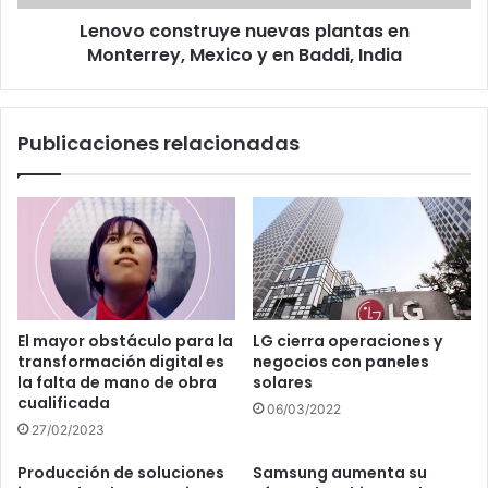
en
Lenovo construye nuevas plantas en
Baddi,
India
Monterrey, Mexico y en Baddi, India
Publicaciones relacionadas
El mayor obstáculo para la
LG cierra operaciones y
transformación digital es
negocios con paneles
la falta de mano de obra
solares
cualificada
06/03/2022
27/02/2023
Producción de soluciones
Samsung aumenta su