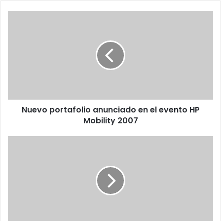
Nuevo
portafolio
anunciado
en
el
evento
HP
Mobility
2007
Nuevo portafolio anunciado en el evento HP
Mobility 2007
Lenovo
construye
nuevas
plantas
en
Monterrey,
Mexico
y