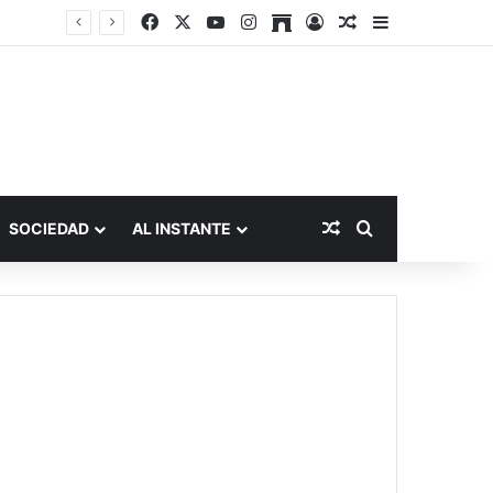
Facebook
X
YouTube
Instagram
Archive
Acceso
Publicación al a
Barra lateral
Publicación al aza
Buscar por
SOCIEDAD
AL INSTANTE