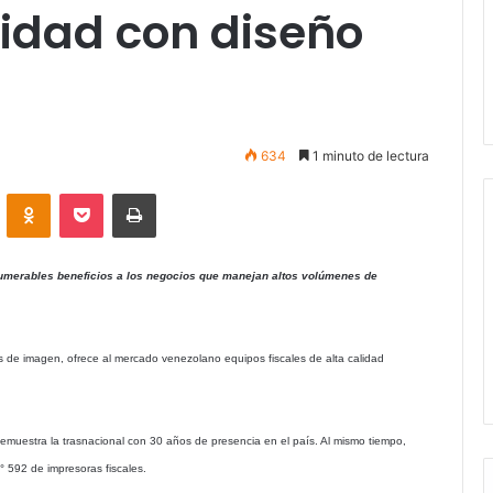
lidad con diseño
634
1 minuto de lectura
VKontakte
Odnoklassniki
Pocket
Imprimir
numerables beneficios a los negocios que manejan altos volúmenes de
de imagen, ofrece al mercado venezolano equipos fiscales de alta calidad
 demuestra la trasnacional con 30 años de presencia en el país. Al mismo tiempo,
° 592 de impresoras fiscales.