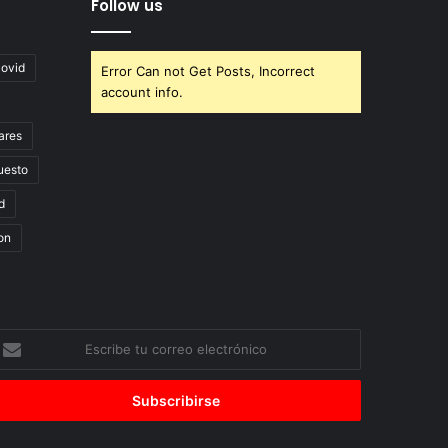
Follow us
covid
Error Can not Get Posts, Incorrect
account info.
ares
uesto
d
on
scribe
u
orreo
lectrónico