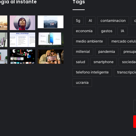
gía al instante
Tags
5g
AI
contaminacion
economia
gastos
IA
medio ambiente
mercado celul
millenial
pandemia
presup
salud
smartphone
socieda
telefono inteligente
transcripci
ucrania
E
t
c
e