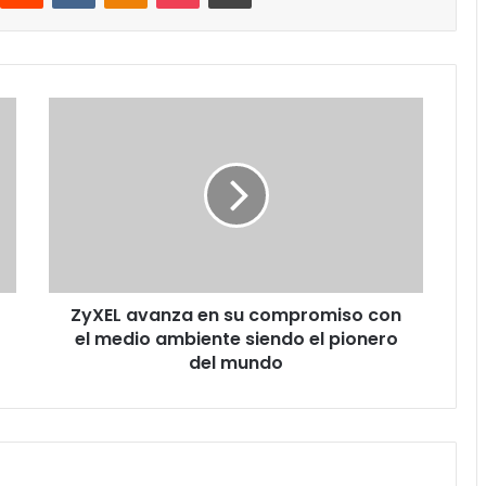
ZyXEL
avanza
en
su
compromiso
con
el
medio
ambiente
ZyXEL avanza en su compromiso con
siendo
el
el medio ambiente siendo el pionero
pionero
del mundo
del
mundo