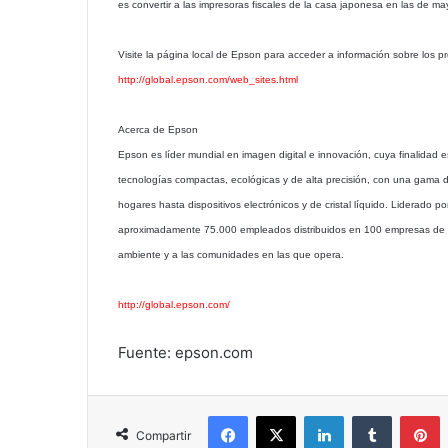
es convertir a las impresoras fiscales de la casa japonesa en las de m
Visite la página local de Epson para acceder a información sobre los 
http://global.epson.com/web_sites.html
Acerca de Epson
Epson es líder mundial en imagen digital e innovación, cuya finalidad 
tecnologías compactas, ecológicas y de alta precisión, con una gama
hogares hasta dispositivos electrónicos y de cristal líquido. Liderad
aproximadamente 75.000 empleados distribuidos en 100 empresas de to
ambiente y a las comunidades en las que opera.
http://global.epson.com/
Fuente: epson.com
Facebook
X
LinkedIn
Tumblr
P
Compartir