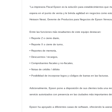
"La impresora Fiscal Epson es la solución para establecimientos que m
espera en el punto de venta y le brinda agilidad en negocios como est
Heisson Nessi, Gerente de Productos para Negocios de Epson Venezu
Entre las funciones más resaltantes de este equipo destacan:
• Reporte Z o cierre diario,
• Reporte X o cierre de turno,
• Reportes de memoria,
• Descuentos / recargos,
• Comprobantes fiscales y no-fiscales,
• Notas de crédito / débito
• Posibilidad de incorporar logos y códigos de barras en las facturas.
Adicionalmente, Epson pone a disposición de sus clientes toda una re
servicio autorizados con presencia en las ciudades más importantes d
Epson ha apoyado a diferentes casas de software, ofreciendo la asesorí