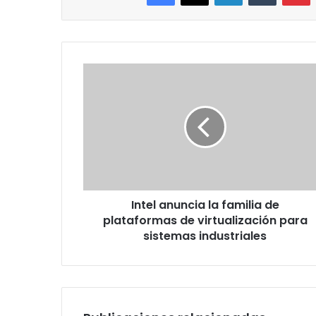
Intel
anuncia
la
familia
de
plataformas
de
virtualización
para
Intel anuncia la familia de
sistemas
industriales
plataformas de virtualización para
sistemas industriales