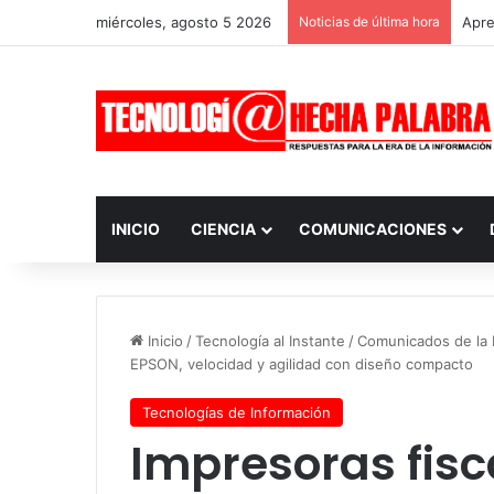
miércoles, agosto 5 2026
Noticias de última hora
Apre
INICIO
CIENCIA
COMUNICACIONES
Inicio
/
Tecnología al Instante
/
Comunicados de la I
EPSON, velocidad y agilidad con diseño compacto
Tecnologías de Información
Impresoras fisc