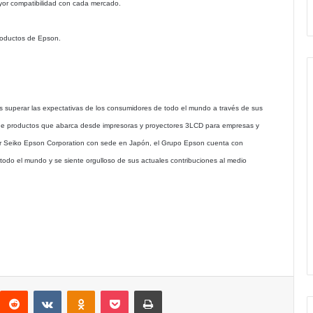
ayor compatibilidad con cada mercado.
productos de Epson.
es superar las expectativas de los consumidores de todo el mundo a través de sus
 de productos que abarca desde impresoras y proyectores 3LCD para empresas y
o por Seiko Epson Corporation con sede en Japón, el Grupo Epson cuenta con
do el mundo y se siente orgulloso de sus actuales contribuciones al medio
interest
Reddit
VKontakte
Odnoklassniki
Pocket
Imprimir