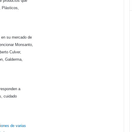
de productos que
 Plásticos,
n en su mercado de
encionar Monsanto,
erto Culver,
mon, Galderma,
rresponden a
s, cuidado
iones de varias