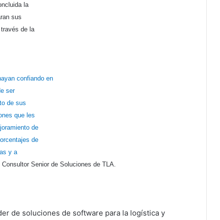
ncluida la
aran sus
 través de la
hayan confiando en
de ser
to de sus
iones que les
ejoramiento de
porcentajes de
nas y a
Consultor Senior de Soluciones de TLA.
er de soluciones de software para la logística y