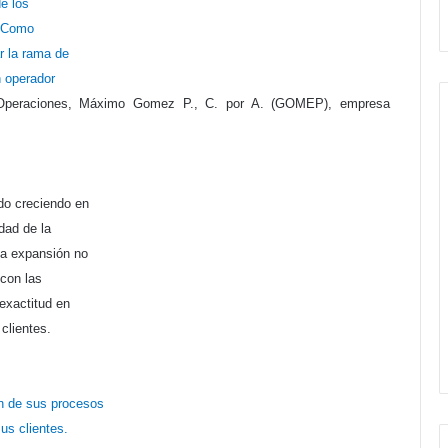
de los
Como
r la rama de
n operador
 Operaciones, Máximo Gomez P., C. por A. (GOMEP), empresa
ido creciendo en
dad de la
sa expansión no
 con las
exactitud en
clientes.
ón de sus procesos
sus clientes.