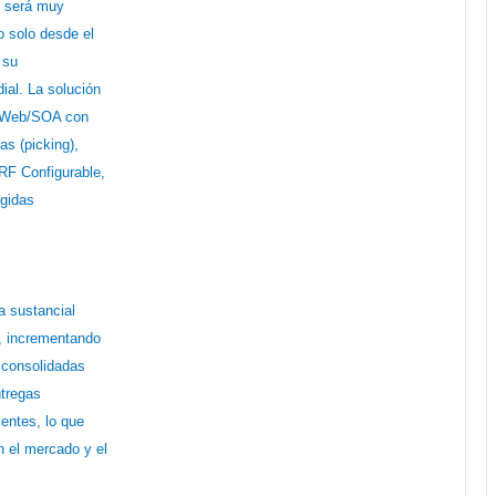
o será muy
o solo desde el
 su
ial. La solución
a Web/SOA con
as (picking),
RF Configurable,
ogidas
a sustancial
s, incrementando
r consolidadas
ntregas
entes, lo que
n el mercado y el