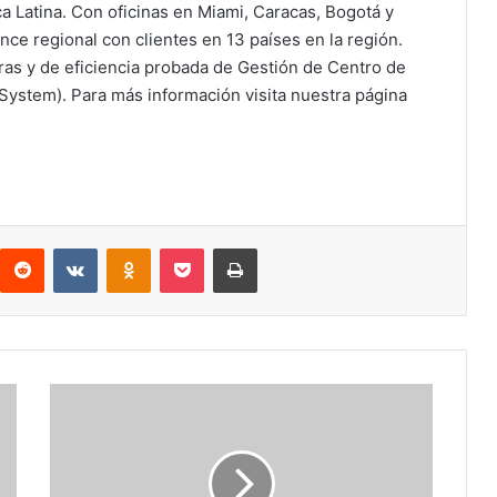
a Latina. Con oficinas en Miami, Caracas, Bogotá y
ce regional con clientes en 13 países en la región.
s y de eficiencia probada de Gestión de Centro de
stem). Para más información visita nuestra página
interest
Reddit
VKontakte
Odnoklassniki
Pocket
Imprimir
Lo
más
buscado
en
Yahoo!