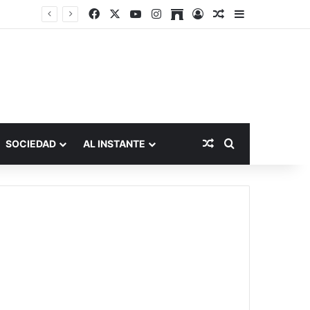
Facebook
X
YouTube
Instagram
Archive
Acceso
Publicación al a
Barra lateral
Publicación al aza
Buscar por
SOCIEDAD
AL INSTANTE