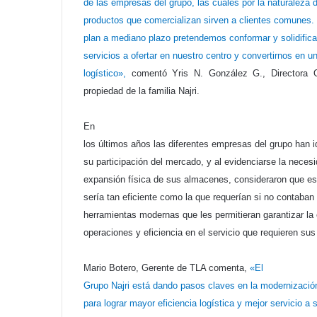
de las empresas del grupo, las cuales por la naturaleza 
productos que comercializan sirven a clientes comunes.
plan a mediano plazo pretendemos conformar y solidifica
servicios a ofertar en nuestro centro y convertirnos en u
logístico»,
comentó Yris N. González G., Directora
propiedad de la familia Najri.
En
los últimos años las diferentes empresas del grupo han 
su participación del mercado, y al evidenciarse la necesi
expansión física de sus almacenes, consideraron que e
sería tan eficiente como la que requerían si no contaban
herramientas modernas que les permitieran garantizar la 
operaciones y eficiencia en el servicio que requieren sus 
Mario Botero, Gerente de TLA comenta,
«El
Grupo Najri está dando pasos claves en la modernizaci
para lograr mayor eficiencia logística y mejor servicio a 