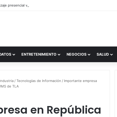
zaje presencial vs. por internet
DATOS
ENTRETENIMIENTO
NEGOCIOS
SALUD
ndustria
/
Tecnologías de Información
/
Importante empresa
r WMS de TLA
resa en República