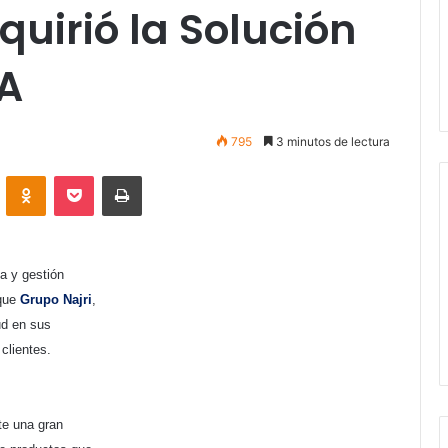
uirió la Solución
LA
795
3 minutos de lectura
VKontakte
Odnoklassniki
Pocket
Imprimir
ca y gestión
 que
Grupo Najri
,
ud en sus
clientes.
te una gran