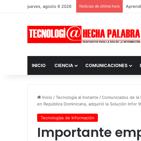
jueves, agosto 6 2026
Noticias de última hora
Aprendi
INICIO
CIENCIA
COMUNICACIONES
Inicio
/
Tecnología al Instante
/
Comunicados de la I
en República Dominicana, adquirió la Solución Info
Tecnologías de Información
Importante emp