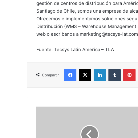
gestión de centros de distribución para Améric
Santiago de Chile, somos una empresa de alcan
Ofrecemos e implementamos soluciones segura
Distribución (WMS – Warehouse Management Sy
web o escribanos a
marketing@tecsys-lat.com
Fuente: Tecsys Latin America – TLA
Facebook
X
LinkedIn
Tumblr
P
Compartir
TLA
ha
implementado
su
#