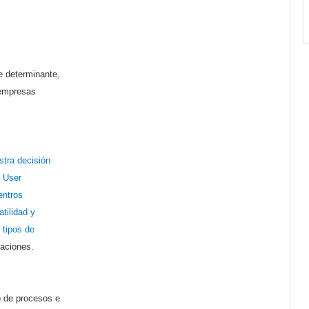
e determinante,
 empresas
stra decisión
E User
entros
atilidad y
 tipos de
aciones.
o de procesos e