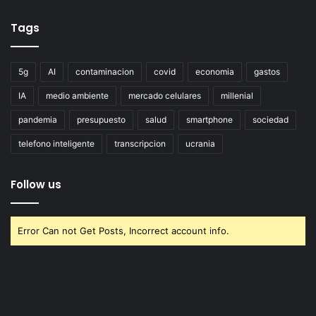
Tags
5g
AI
contaminacion
covid
economia
gastos
IA
medio ambiente
mercado celulares
millenial
pandemia
presupuesto
salud
smartphone
sociedad
telefono inteligente
transcripcion
ucrania
Follow us
Error Can not Get Posts, Incorrect account info.