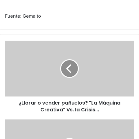
Fuente: Gemalto
¿Llorar
o
vender
pañuelos?
"La
Máquina
Creativa"
Vs.
la
¿Llorar o vender pañuelos? "La Máquina
Crisis...
Creativa" Vs. la Crisis...
Chávez
ordena
a