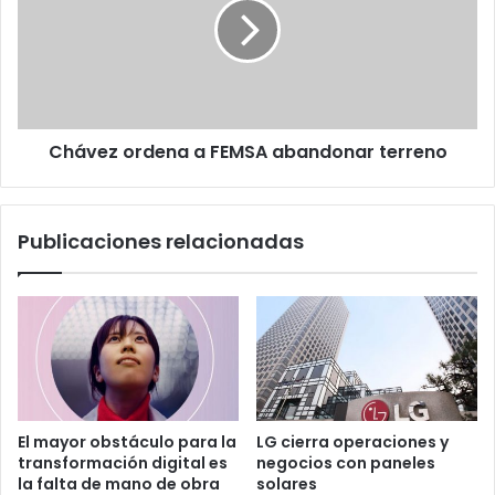
FEMSA
abandonar
terreno
Chávez ordena a FEMSA abandonar terreno
Publicaciones relacionadas
El mayor obstáculo para la
LG cierra operaciones y
transformación digital es
negocios con paneles
la falta de mano de obra
solares