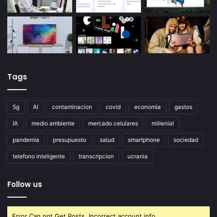
Tags
5g
AI
contaminacion
covid
economia
gastos
IA
medio ambiente
mercado celulares
millenial
pandemia
presupuesto
salud
smartphone
sociedad
telefono inteligente
transcripcion
ucrania
Follow us
Error Can not Get Posts, Incorrect account info.