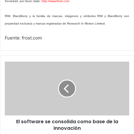
Sociedad, por favor visite:
http://www.frost.com
.
RIM, BlackBerry y la familia de marcas, imágenes y símbolos RIM y BlackBerry son
propiedad exclusiva y marcas registradas de Research In Motion Limited.
Fuente: frost.com
El
software
se
consolida
como
base
de
la
innovación
El software se consolida como base de la
innovación