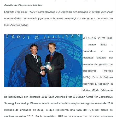
Gestión de Dispositivos Móviles.
El fuerte énfasis de RIM en competitividad e inteligencia del mercado le permite identificar
oportunidades de mercado y proveer información estratégica a sus grupos de ventas en
toda América Latina.
MOUNTAIN VIEW, Calif.
– marzo 2012 –
Basándose en sus
recientes análisis del
mercado de gestión de
dispositivos móviles
(MDM), Frost & Sullivan
reconoce a Research In
Motion (RIM), fabricante
de BlackBerry® con el premio 2011 Latin America Frost & Sullivan Award for Competitive
Strategy Leadership. El mercado latinoamericano de smartphones registró ventas de 25,8
millones de unidades en 2011, lo que representa una tasa del 73,5 por ciento de
crecimiento sobre 2010. En la actualidad, RIM es la empresa con la mejor estrategia