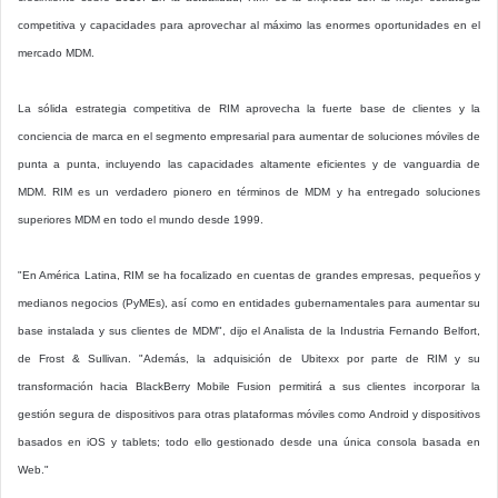
competitiva y capacidades para aprovechar al máximo las enormes oportunidades en el
mercado MDM.
La sólida estrategia competitiva de RIM aprovecha la fuerte base de clientes y la
conciencia de marca en el segmento empresarial para aumentar de soluciones móviles de
punta a punta, incluyendo las capacidades altamente eficientes y de vanguardia de
MDM. RIM es un verdadero pionero en términos de MDM y ha entregado soluciones
superiores MDM en todo el mundo desde 1999.
"En América Latina, RIM se ha focalizado en cuentas de grandes empresas, pequeños y
medianos negocios (PyMEs), así como en entidades gubernamentales para aumentar su
base instalada y sus clientes de MDM", dijo el Analista de la Industria Fernando Belfort,
de Frost & Sullivan. "Además, la adquisición de Ubitexx por parte de RIM y su
transformación hacia BlackBerry Mobile Fusion permitirá a sus clientes incorporar la
gestión segura de dispositivos para otras plataformas móviles como Android y dispositivos
basados en iOS y tablets; todo ello gestionado desde una única consola basada en
Web."