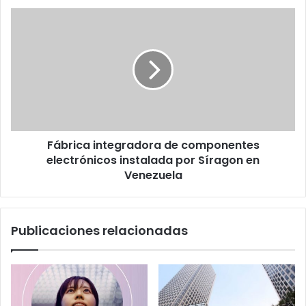
Fábrica
integradora
de
componentes
electrónicos
instalada
por
Síragon
en
Fábrica integradora de componentes
Venezuela
electrónicos instalada por Síragon en
Venezuela
Publicaciones relacionadas