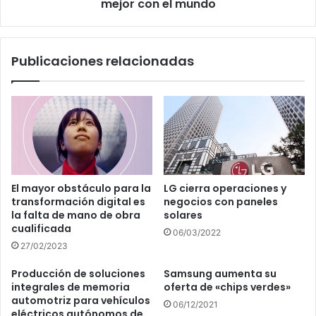
de
mejor con el mundo
comunicarse
mejor
con
Publicaciones relacionadas
el
mundo
El mayor obstáculo para la
LG cierra operaciones y
transformación digital es
negocios con paneles
la falta de mano de obra
solares
cualificada
06/03/2022
27/02/2023
Producción de soluciones
Samsung aumenta su
integrales de memoria
oferta de «chips verdes»
automotriz para vehículos
06/12/2021
eléctricos autónomos de