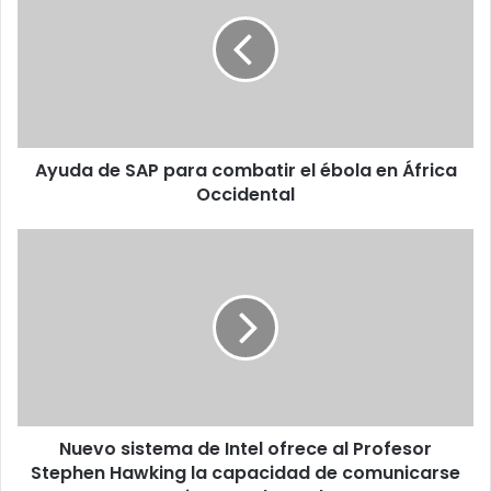
SAP
para
combatir
el
ébola
en
África
Ayuda de SAP para combatir el ébola en África
Occidental
Occidental
Nuevo
sistema
de
Intel
ofrece
al
Profesor
Stephen
Hawking
Nuevo sistema de Intel ofrece al Profesor
la
capacidad
Stephen Hawking la capacidad de comunicarse