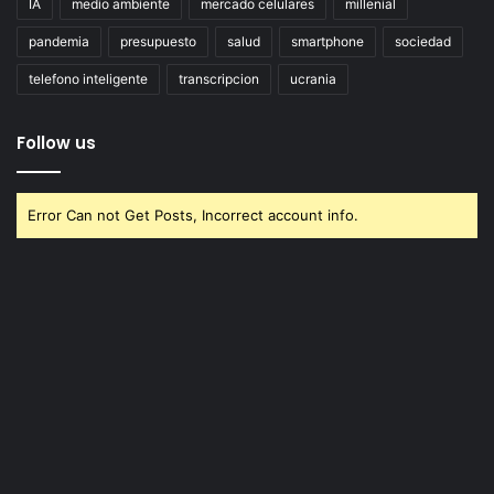
IA
medio ambiente
mercado celulares
millenial
pandemia
presupuesto
salud
smartphone
sociedad
telefono inteligente
transcripcion
ucrania
Follow us
Error Can not Get Posts, Incorrect account info.