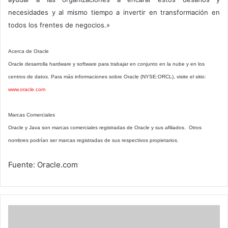
necesidades y al mismo tiempo a invertir en transformación en
todos los frentes de negocios.»
Acerca de Oracle
Oracle desarrolla hardware y software para trabajar en conjunto en la nube y en los
centros de datos. Para más informaciones sobre Oracle (NYSE:ORCL), visite el sitio:
www.oracle.com
Marcas Comerciales
Oracle y Java son marcas comerciales registradas de Oracle y sus afiliados. Otros
nombres podrían ser marcas registradas de sus respectivos propietarios.
Fuente: Oracle.com
Ayuda
de