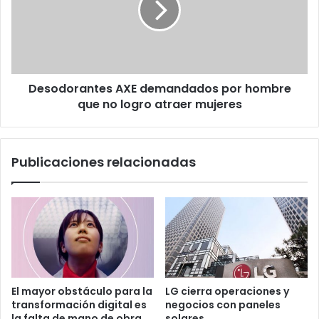
hombre
que
no
logro
atraer
Desodorantes AXE demandados por hombre
mujeres
que no logro atraer mujeres
Publicaciones relacionadas
El mayor obstáculo para la
LG cierra operaciones y
transformación digital es
negocios con paneles
la falta de mano de obra
solares