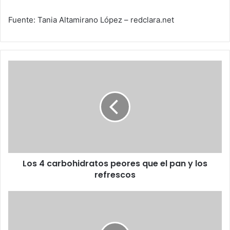
Fuente: Tania Altamirano López – redclara.net
Los
4
carbohidratos
peores
que
el
pan
y
los
Los 4 carbohidratos peores que el pan y los
refrescos
refrescos
Desodorantes
AXE
demandados
por