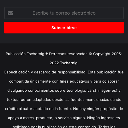
Escribe
tu
correo
electrónico
Publicación Tschernig ® Derechos reservados © Copyright 2005-
2022 Tschernig'
Especificación y descargo de responsabilidad: Esta publicación fue
compartida únicamente con fines educativos y para colaborar
divulgando conocimientos sobre tecnología. La(s) imagen(es) y
textos fueron adaptados desde las fuentes mencionadas dando
crédito al autor anotado en la fuente. No hay ningún propósito de
apoyo a marca, producto, o servicio alguno. Ningún ingreso es
solicitado por la publicación de este contenido. Todos los