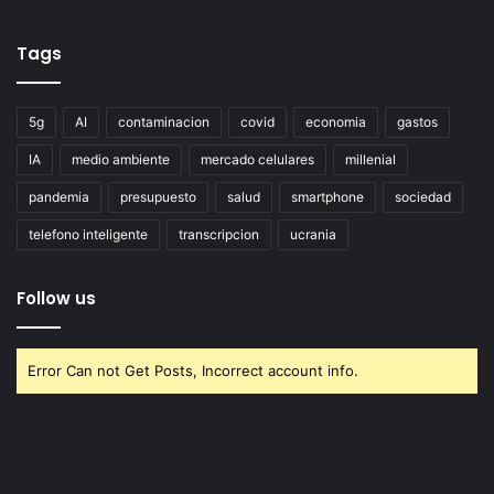
Tags
5g
AI
contaminacion
covid
economia
gastos
IA
medio ambiente
mercado celulares
millenial
pandemia
presupuesto
salud
smartphone
sociedad
telefono inteligente
transcripcion
ucrania
Follow us
Error Can not Get Posts, Incorrect account info.