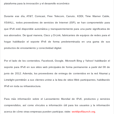
plataforma para la innovación y el desarrollo económico
Durante ese día, AT&T, Comcast, Free Telecom, Canuto, KDDI, Time Warner Cable,
XS4ALL, todos proveedores de servicios de Internet (ISP), se han comprometido para
que IPv6 esté disponible automática y transparentemente para una parte significativa de
sus abonados. De igual manera, Cisco y D-Link, fabricantes de equipos de redes para el
hogar habilitarán el soporte IPv6 de forma predeterminada en una gama de sus
productos de enrutamiento y conectividad digital.
Por el lado de los contenidos, Facebook, Google, Microsoft Bing y Yahoo! habilitarán el
soporte para IPv6 en sus sitios web principales de forma permanente a partir del 06 de
junio de 2012. Además, los proveedores de entrega de contenidos en la red Akamai y
Limelight permitirán a sus clientes unirse a la lista de sitios Web participantes, habilitando
IPv6 en toda su infraestructura.
Para más información sobre el Lanzamiento Mundial de IPv6, productos y servicios
comprendidos, así como vínculos a información útil para los usuarios y la información
acerca de cómo otras empresas pueden participar, visite:
worldipv6launch.org
.