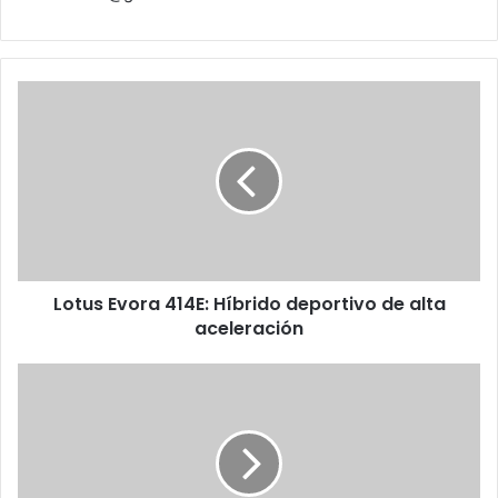
Lotus
Evora
414E:
Híbrido
deportivo
de
alta
aceleración
Lotus Evora 414E: Híbrido deportivo de alta
aceleración
HIV/SIDA
una
epidemia
generalizada
en
Venezuela