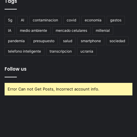
Tags
5g
AI
contaminacion
covid
economia
gastos
IA
medio ambiente
mercado celulares
millenial
pandemia
presupuesto
salud
smartphone
sociedad
telefono inteligente
transcripcion
ucrania
Follow us
Error Can not Get Posts, Incorrect account info.