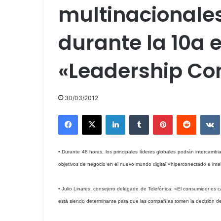
multinacionales
durante la 10a e
«Leadership Co
30/03/2012
Facebook
X
LinkedIn
Tumblr
Pinterest
Reddit
• Durante 48 horas, los principales líderes globales podrán intercambi
objetivos de negocio en el nuevo mundo digital «hiperconectado e inte
• Julio Linares, consejero delegado de Telefónica: «El consumidor es
está siendo determinante para que las compañías tomen la decisión d