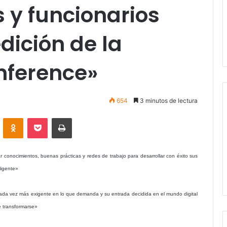
 y funcionarios
dición de la
nference»
654
3 minutos de lectura
VKontakte
Odnoklassniki
Pocket
Imprimir
ar conocimientos, buenas prácticas y redes de trabajo para desarrollar con éxito sus
ligente»
 cada vez más exigente en lo que demanda y su entrada decidida en el mundo digital
e transformarse»