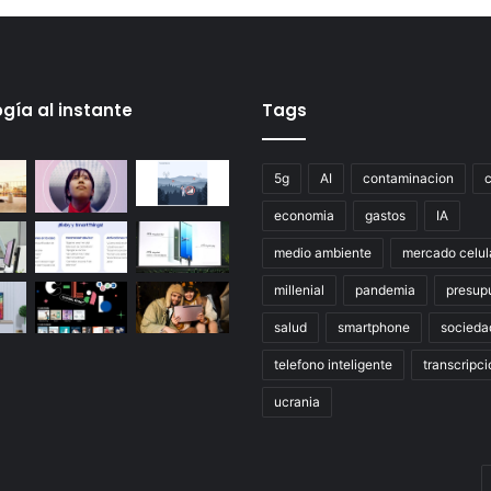
gía al instante
Tags
5g
AI
contaminacion
economia
gastos
IA
medio ambiente
mercado celul
millenial
pandemia
presup
salud
smartphone
socieda
telefono inteligente
transcripci
ucrania
E