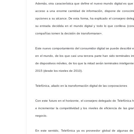
Además, otra característica que define el nuevo mundo digital es que
acceso a una enorme cantidad de información, dispone de conocimien
opciones a su alcance. De esta forma, ha explicado el consejero del
su entrada decidida en el mundo digital y todo lo que conlleva (conec
compañías tomen la decisión de transformarse».
Este nuevo comportamiento del consumidor digital se puede describir en
en el mundo, de los que casi una tercera parte han sido terminales i
de dispositivos móviles, de los que la mitad serán terminales inteligent
2015 (desde los niveles de 2010).
Telefónica, aliado en la transformación digital de las corporaciones
Con este futuro en el horizonte, el consejero delegado de Telefónica
e incrementar la competitividad y los niveles de eficiencia de las gr
negocio.
En este sentido, Telefónica ya es proveedor global de algunas de