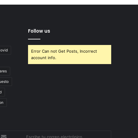
Follow us
covid
Error Can not Get Posts, Incorrect
account info.
ares
uesto
d
on
scribe