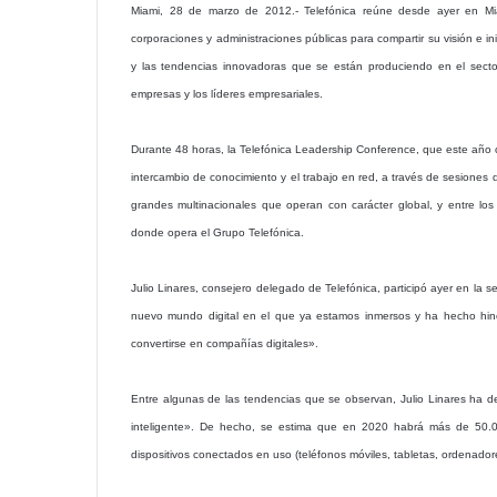
Miami, 28 de marzo de 2012.- Telefónica reúne desde ayer en Mia
corporaciones y administraciones públicas para compartir su visión e in
y las tendencias innovadoras que se están produciendo en el secto
empresas y los líderes empresariales.
Durante 48 horas, la Telefónica Leadership Conference, que este año ce
intercambio de conocimiento y el trabajo en red, a través de sesiones d
grandes multinacionales que operan con carácter global, y entre los
donde opera el Grupo Telefónica.
Julio Linares, consejero delegado de Telefónica, participó ayer en la s
nuevo mundo digital en el que ya estamos inmersos y ha hecho hinc
convertirse en compañías digitales».
Entre algunas de las tendencias que se observan, Julio Linares ha 
inteligente». De hecho, se estima que en 2020 habrá más de 50.0
dispositivos conectados en uso (teléfonos móviles, tabletas, ordenador