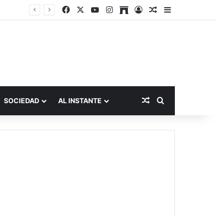
Facebook
X
YouTube
Instagram
Archive
Acceso
Publicación al a
Barra lateral
Publicación al aza
Buscar por
SOCIEDAD
AL INSTANTE