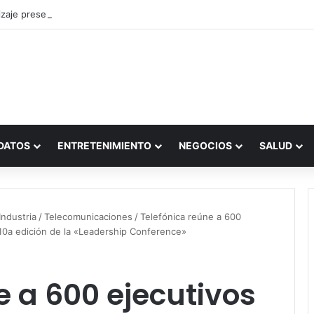
zaje presencial vs. por internet
DATOS
ENTRETENIMIENTO
NEGOCIOS
SALUD
ndustria
/
Telecomunicaciones
/
Telefónica reúne a 600
 10a edición de la «Leadership Conference»
e a 600 ejecutivos