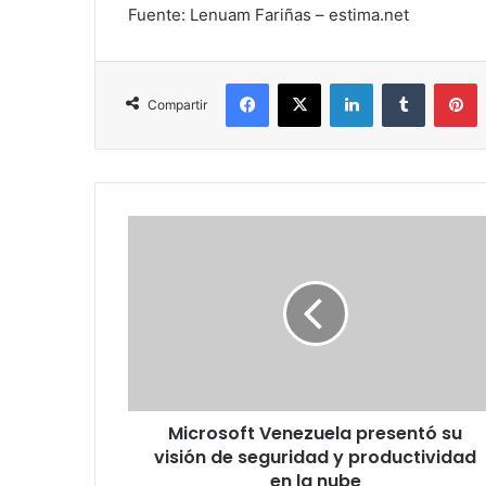
Fuente: Lenuam Fariñas – estima.net
Facebook
X
LinkedIn
Tumblr
P
Compartir
Microsoft
Venezuela
presentó
su
visión
de
seguridad
y
productividad
Microsoft Venezuela presentó su
en
la
visión de seguridad y productividad
nube
en la nube