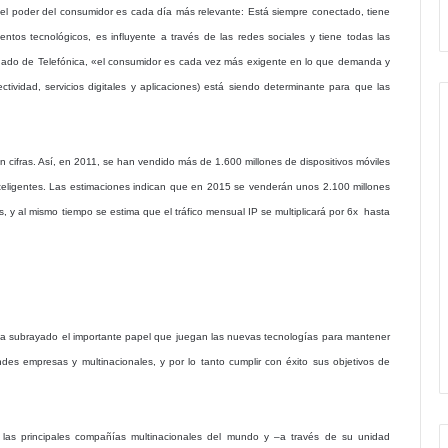
 el poder del consumidor es cada día más relevante: Está siempre conectado, tiene
tos tecnológicos, es influyente a través de las redes sociales y tiene todas las
egado de Telefónica, «el consumidor es cada vez más exigente en lo que demanda y
tividad, servicios digitales y aplicaciones) está siendo determinante para que las
 cifras. Así, en 2011, se han vendido más de 1.600 millones de dispositivos móviles
nteligentes. Las estimaciones indican que en 2015 se venderán unos 2.100 millones
es, y al mismo tiempo se estima que el tráfico mensual IP se multiplicará por 6x hasta
 ha subrayado el importante papel que juegan las nuevas tecnologías para mantener
andes empresas y multinacionales, y por lo tanto cumplir con éxito sus objetivos de
 las principales compañías multinacionales del mundo y –a través de su unidad