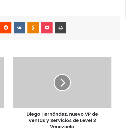
interest
Reddit
VKontakte
Odnoklassniki
Pocket
Imprimir
Diego
Hernández,
nuevo
VP
de
Ventas
y
Servicios
de
Diego Hernández, nuevo VP de
Level
3
Ventas y Servicios de Level 3
Venezuela
Venezuela