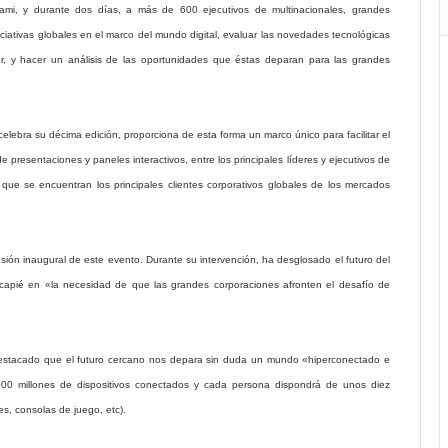
mi, y durante dos días, a más de 600 ejecutivos de multinacionales, grandes
iciativas globales en el marco del mundo digital, evaluar las novedades tecnológicas
r, y hacer un análisis de las oportunidades que éstas deparan para las grandes
lebra su décima edición, proporciona de esta forma un marco único para facilitar el
e presentaciones y paneles interactivos, entre los principales líderes y ejecutivos de
 que se encuentran los principales clientes corporativos globales de los mercados
esión inaugural de este evento. Durante su intervención, ha desglosado el futuro del
apié en «la necesidad de que las grandes corporaciones afronten el desafío de
destacado que el futuro cercano nos depara sin duda un mundo «hiperconectado e
00 millones de dispositivos conectados y cada persona dispondrá de unos diez
es, consolas de juego, etc).