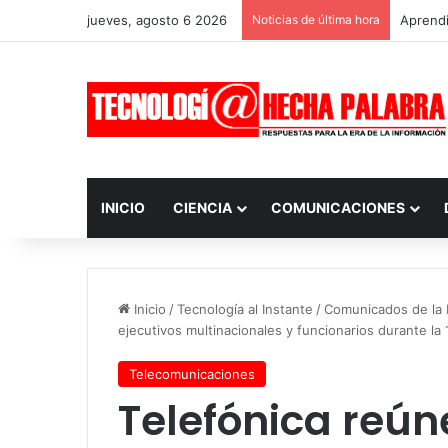
jueves, agosto 6 2026
Noticias de última hora
Aprendi
INICIO
CIENCIA
COMUNICACIONES
Inicio
/
Tecnología al Instante
/
Comunicados de la I
ejecutivos multinacionales y funcionarios durante la
Telecomunicaciones
Telefónica reún