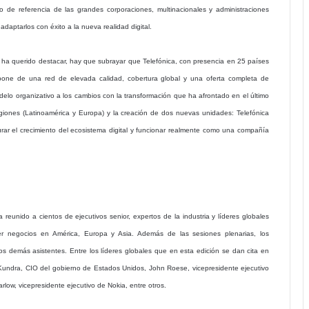
do de referencia de las grandes corporaciones, multinacionales y administraciones
adaptarlos con éxito a la nueva realidad digital.
o ha querido destacar, hay que subrayar que Telefónica, con presencia en 25 países
spone de una red de elevada calidad, cobertura global y una oferta completa de
lo organizativo a los cambios con la transformación que ha afrontado en el último
giones (Latinoamérica y Europa) y la creación de dos nuevas unidades: Telefónica
urar el crecimiento del ecosistema digital y funcionar realmente como una compañía
reunido a cientos de ejecutivos senior, expertos de la industria y líderes globales
r negocios en América, Europa y Asia. Además de las sesiones plenarias, los
s demás asistentes. Entre los líderes globales que en esta edición se dan cita en
 Kundra, CIO del gobierno de Estados Unidos, John Roese, vicepresidente ejecutivo
rlow, vicepresidente ejecutivo de Nokia, entre otros.