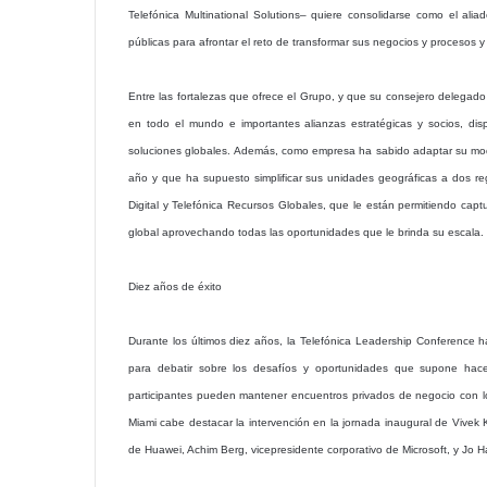
Telefónica Multinational Solutions– quiere consolidarse como el alia
públicas para afrontar el reto de transformar sus negocios y procesos y 
Entre las fortalezas que ofrece el Grupo, y que su consejero delegad
en todo el mundo e importantes alianzas estratégicas y socios, di
soluciones globales. Además, como empresa ha sabido adaptar su mode
año y que ha supuesto simplificar sus unidades geográficas a dos re
Digital y Telefónica Recursos Globales, que le están permitiendo capt
global aprovechando todas las oportunidades que le brinda su escala.
Diez años de éxito
Durante los últimos diez años, la Telefónica Leadership Conference ha 
para debatir sobre los desafíos y oportunidades que supone hace
participantes pueden mantener encuentros privados de negocio con lo
Miami cabe destacar la intervención en la jornada inaugural de Vivek
de Huawei, Achim Berg, vicepresidente corporativo de Microsoft, y Jo Ha