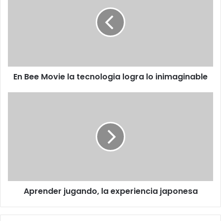
Movie
la
tecnologia
logra
lo
inimaginable
En Bee Movie la tecnologia logra lo inimaginable
Aprender
jugando,
la
experiencia
japonesa
Aprender jugando, la experiencia japonesa