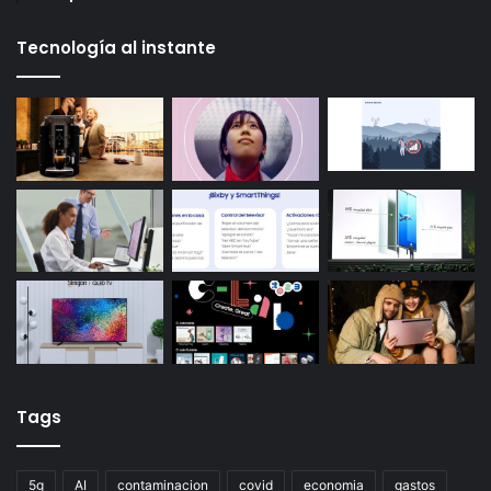
Tecnología al instante
Tags
5g
AI
contaminacion
covid
economia
gastos