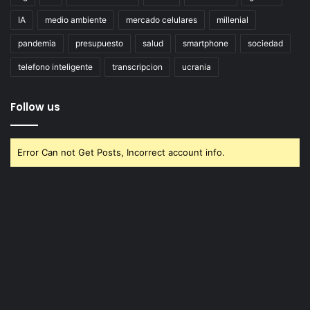
IA
medio ambiente
mercado celulares
millenial
pandemia
presupuesto
salud
smartphone
sociedad
telefono inteligente
transcripcion
ucrania
Follow us
Error Can not Get Posts, Incorrect account info.