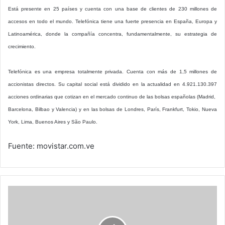
Está presente en 25 países y cuenta con una base de clientes de 230 millones de
accesos en todo el mundo. Telefónica tiene una fuerte presencia en España, Europa y
Latinoamérica, donde la compañía concentra, fundamentalmente, su estrategia de
crecimiento.
Telefónica es una empresa totalmente privada. Cuenta con más de 1,5 millones de
accionistas directos. Su capital social está dividido en la actualidad en 4.921.130.397
acciones ordinarias que cotizan en el mercado continuo de las bolsas españolas (Madrid,
Barcelona, Bilbao y Valencia) y en las bolsas de Londres, París, Frankfurt, Tokio, Nueva
York, Lima, Buenos Aires y São Paulo.
Fuente: movistar.com.ve
JustinTV,
un
nuevo
"canal