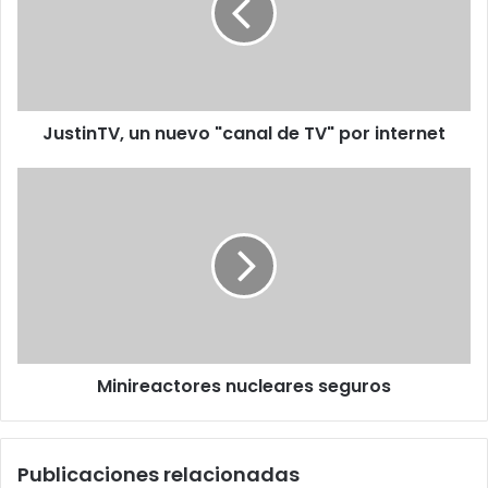
de
TV"
por
internet
JustinTV, un nuevo "canal de TV" por internet
Minireactores
nucleares
seguros
Minireactores nucleares seguros
Publicaciones relacionadas