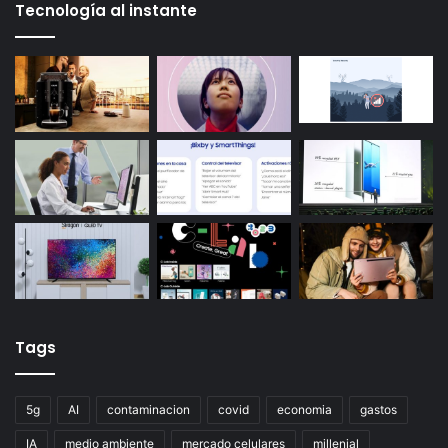
Tecnología al instante
Tags
5g
AI
contaminacion
covid
economia
gastos
IA
medio ambiente
mercado celulares
millenial